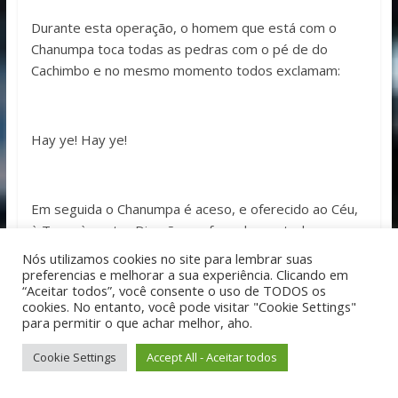
Durante esta operação, o homem que está com o
Chanumpa toca todas as pedras com o pé de do
Cachimbo e no mesmo momento todos exclamam:
Hay ye! Hay ye!
Em seguida o Chanumpa é aceso, e oferecido ao Céu,
à Terra à quatro Direções, e fumado por todos.
Nós utilizamos cookies no site para lembrar suas
A medida que passa de mão em mão, cada homem se
preferencias e melhorar a sua experiência. Clicando em
dirige a seu vizinho
“Aceitar todos”, você consente o uso de TODOS os
cookies. No entanto, você pode visitar "Cookie Settings"
chamando-o por seu grau de parentesco, e quando
para permitir o que achar melhor, aho.
todos o fumaram, dizem em coro:
Cookie Settings
Accept All - Aceitar todos