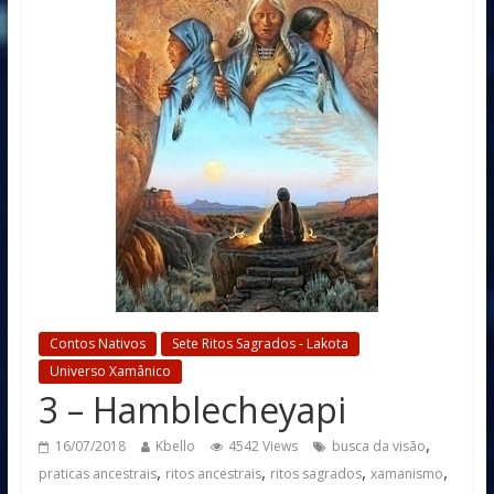
Contos Nativos
Sete Ritos Sagrados - Lakota
Universo Xamânico
3 – Hamblecheyapi
,
16/07/2018
Kbello
4542 Views
busca da visão
,
,
,
,
praticas ancestrais
ritos ancestrais
ritos sagrados
xamanismo