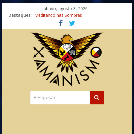
sábado, agosto 8, 2026
Imaginação na Cura
Destaques:
Meditando nas Sombras
Autosuficiência: A Jornada do Espírito Ancestral
Xamanismo Universal
Totens – Caminho Espiritual – Crescimento