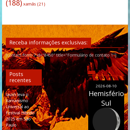
(188)
xamãs
(21)
Receba informações exclusivas:
[contact-form-7 id="8450" title="Formulário de contato 1"]
Posts
recentes
2026-08-10
Hemisfério
Iaush leva o
Xamanismo
Sul
Universal ao
Festival Híbrido
2025 em São
Paulo