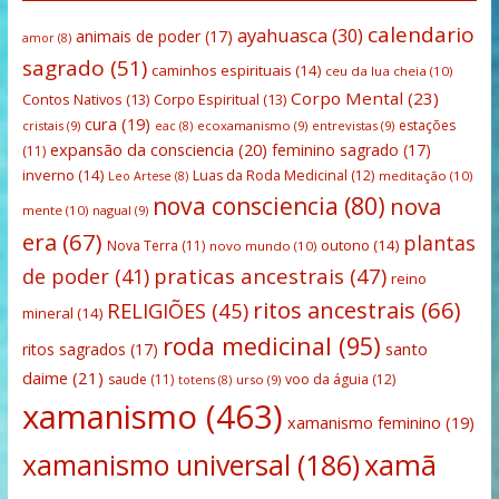
calendario
ayahuasca
(30)
animais de poder
(17)
amor
(8)
sagrado
(51)
caminhos espirituais
(14)
ceu da lua cheia
(10)
Corpo Mental
(23)
Contos Nativos
(13)
Corpo Espiritual
(13)
cura
(19)
estações
cristais
(9)
ecoxamanismo
(9)
entrevistas
(9)
eac
(8)
expansão da consciencia
(20)
feminino sagrado
(17)
(11)
inverno
(14)
Luas da Roda Medicinal
(12)
meditação
(10)
Leo Artese
(8)
nova consciencia
(80)
nova
mente
(10)
nagual
(9)
era
(67)
plantas
outono
(14)
Nova Terra
(11)
novo mundo
(10)
praticas ancestrais
(47)
de poder
(41)
reino
ritos ancestrais
(66)
RELIGIÕES
(45)
mineral
(14)
roda medicinal
(95)
santo
ritos sagrados
(17)
daime
(21)
saude
(11)
voo da águia
(12)
urso
(9)
totens
(8)
xamanismo
(463)
xamanismo feminino
(19)
xamanismo universal
(186)
xamã