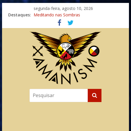
segunda-feira, agosto 10, 2026
Destaques:
Meditando nas Sombras
Autosuficiência: A Jornada do Espírito Ancestral
Xamanismo Universal
Totens – Caminho Espiritual – Crescimento
Imaginação na Cura