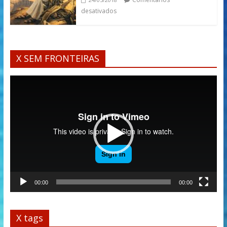
desativados
X SEM FRONTEIRAS
Tocador
de
vídeo
00:00
00:00
X tags