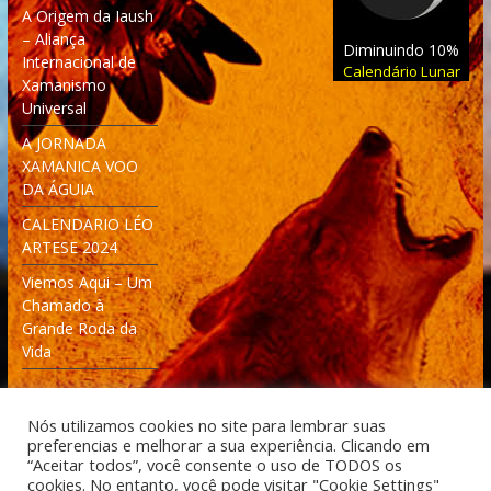
A Origem da Iaush
– Aliança
Diminuindo 10%
Internacional de
Calendário Lunar
Xamanismo
Universal
A JORNADA
XAMANICA VOO
DA ÁGUIA
CALENDARIO LÉO
ARTESE 2024
Viemos Aqui – Um
Chamado à
Grande Roda da
Vida
Nós utilizamos cookies no site para lembrar suas
preferencias e melhorar a sua experiência. Clicando em
“Aceitar todos”, você consente o uso de TODOS os
cookies. No entanto, você pode visitar "Cookie Settings"