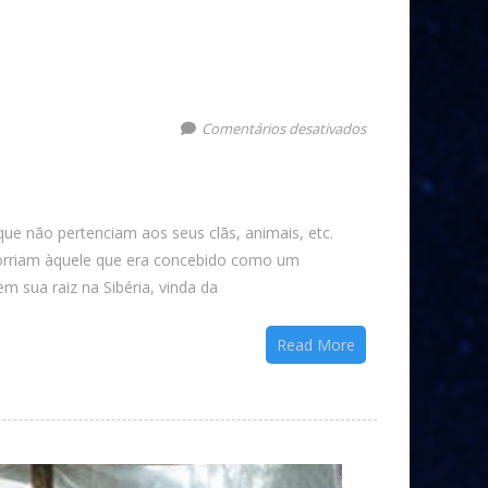
Comentários desativados
e não pertenciam aos seus clãs, animais, etc.
ecorriam àquele que era concebido como um
m sua raiz na Sibéria, vinda da
Read More