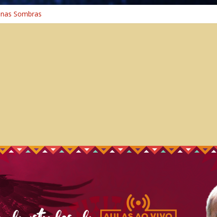
 nas Sombras
ncia: A Jornada do Espírito Ancestral
 Universal
aminho Espiritual – Crescimento
 na Cura