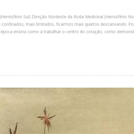
misfério Sul) Direção Nordeste da Roda Medicinal (Hemisfério Nor
is confinados, mais limitados, ficarmos mais quietos descansando. 
stá época ensina como a trabalhar o centro do coração, como demon