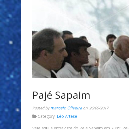
Pajé Sapaim
marcelo Oliveira
Posted by
on 26/09/2017
Category:
Léo Artese
Veja aqui a entrevista do Pajé Sapaim em 2005: Pa