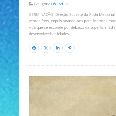
Category:
Léo Artese
GERMINAÇÃO Direção Sudeste da Roda Medicinal (He
ventos frios, impulsionando-nos para ficarmos ma
vida que se esconde por debaixo da superfície. E
desenvolver habilidades