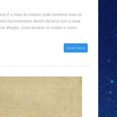
te) É o meio do inverno onde sentimos mais os
Porém há movimento dentro da terra com a nova
strar afeição, como encarar os medos e como
Read More