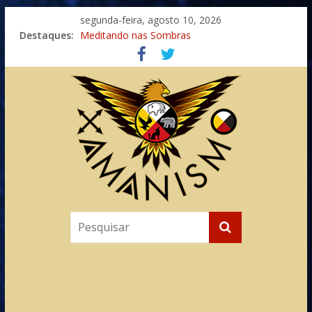
segunda-feira, agosto 10, 2026
Destaques:
Meditando nas Sombras
Autosuficiência: A Jornada do Espírito Ancestral
Xamanismo Universal
Totens – Caminho Espiritual – Crescimento
Imaginação na Cura