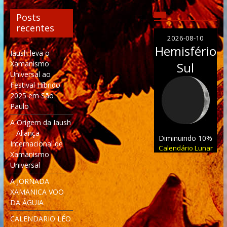
Posts
recentes
2026-08-10
Hemisfério
Iaush leva o
Xamanismo
Sul
Universal ao
Festival Híbrido
2025 em São
Paulo
A Origem da Iaush
– Aliança
Diminuindo 10%
Internacional de
Calendário Lunar
Xamanismo
Universal
A JORNADA
XAMANICA VOO
DA ÁGUIA
CALENDARIO LÉO