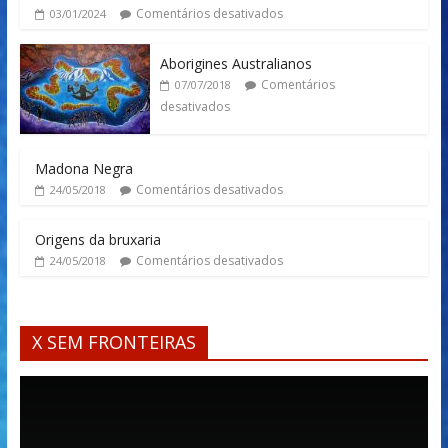
Comentários desativados
03/01/2024
Aborigines Australianos
Comentários
07/07/2018
desativados
Madona Negra
Comentários desativados
24/05/2018
Origens da bruxaria
Comentários desativados
24/05/2018
X SEM FRONTEIRAS
Tocador
de
vídeo