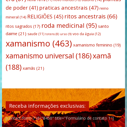
praticas ancestrais
(47)
de poder
(41)
reino
ritos ancestrais
(66)
RELIGIÕES
(45)
mineral
(14)
roda medicinal
(95)
santo
ritos sagrados
(17)
daime
(21)
saude
(11)
voo da águia
(12)
urso
(9)
totens
(8)
xamanismo
(463)
xamanismo feminino
(19)
xamanismo universal
(186)
xamã
(188)
xamãs
(21)
Receba informações exclusivas:
[contact-form-7 id="8450" title="Formulário de contato 1"]