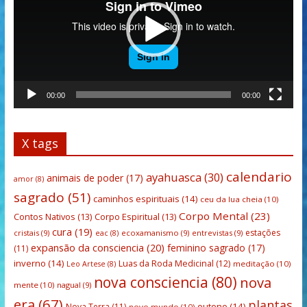
00:00
00:00
X tags
calendario
ayahuasca
(30)
animais de poder
(17)
amor
(8)
sagrado
(51)
caminhos espirituais
(14)
ceu da lua cheia
(10)
Corpo Mental
(23)
Contos Nativos
(13)
Corpo Espiritual
(13)
cura
(19)
estações
cristais
(9)
ecoxamanismo
(9)
entrevistas
(9)
eac
(8)
expansão da consciencia
(20)
feminino sagrado
(17)
(11)
inverno
(14)
Luas da Roda Medicinal
(12)
meditação
(10)
Leo Artese
(8)
nova consciencia
(80)
nova
mente
(10)
nagual
(9)
era
(67)
plantas
outono
(14)
Nova Terra
(11)
novo mundo
(10)