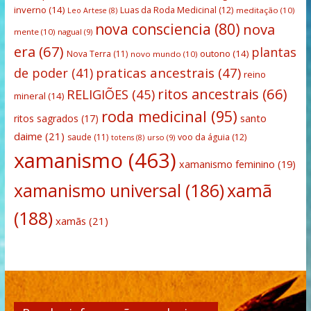
inverno
(14)
Luas da Roda Medicinal
(12)
meditação
(10)
Leo Artese
(8)
nova consciencia
(80)
nova
mente
(10)
nagual
(9)
era
(67)
plantas
outono
(14)
Nova Terra
(11)
novo mundo
(10)
praticas ancestrais
(47)
de poder
(41)
reino
ritos ancestrais
(66)
RELIGIÕES
(45)
mineral
(14)
roda medicinal
(95)
santo
ritos sagrados
(17)
daime
(21)
saude
(11)
voo da águia
(12)
urso
(9)
totens
(8)
xamanismo
(463)
xamanismo feminino
(19)
xamanismo universal
(186)
xamã
(188)
xamãs
(21)