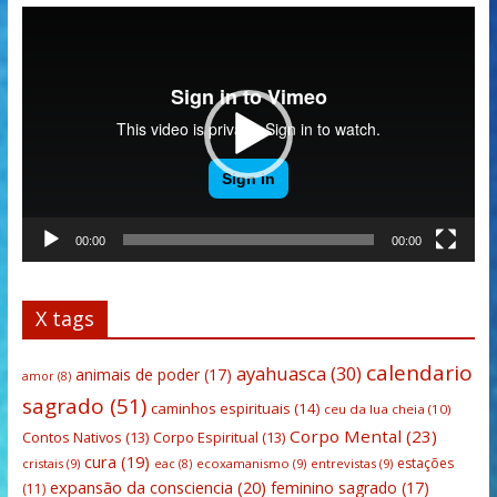
Tocador
de
vídeo
00:00
00:00
X tags
calendario
ayahuasca
(30)
animais de poder
(17)
amor
(8)
sagrado
(51)
caminhos espirituais
(14)
ceu da lua cheia
(10)
Corpo Mental
(23)
Contos Nativos
(13)
Corpo Espiritual
(13)
cura
(19)
estações
cristais
(9)
ecoxamanismo
(9)
entrevistas
(9)
eac
(8)
expansão da consciencia
(20)
feminino sagrado
(17)
(11)