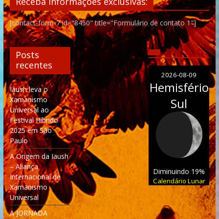
Receba informações exclusivas:
[contact-form-7 id="8450" title="Formulário de contato 1"]
Posts
recentes
2026-08-09
Hemisfério
Iaush leva o
Xamanismo
Sul
Universal ao
Festival Híbrido
2025 em São
Paulo
A Origem da Iaush
– Aliança
Diminuindo 19%
Internacional de
Calendário Lunar
Xamanismo
Universal
A JORNADA