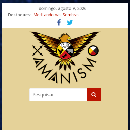
domingo, agosto 9, 2026
Destaques:
Meditando nas Sombras
Autosuficiência: A Jornada do Espírito Ancestral
Xamanismo Universal
Totens – Caminho Espiritual – Crescimento
Imaginação na Cura