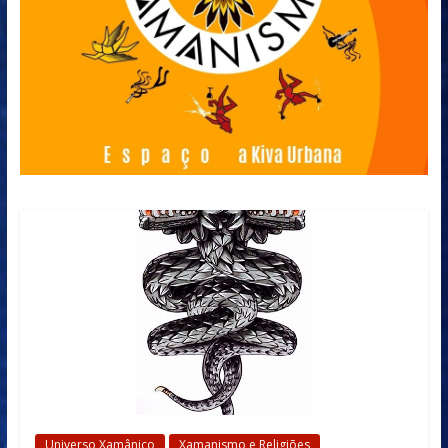
Universo Xamânico
Xamanismo e Religiões