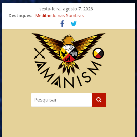
sexta-feira, agosto 7, 2026
Destaques:
Meditando nas Sombras
Autosuficiência: A Jornada do Espírito Ancestral
Xamanismo Universal
Totens – Caminho Espiritual – Crescimento
Imaginação na Cura