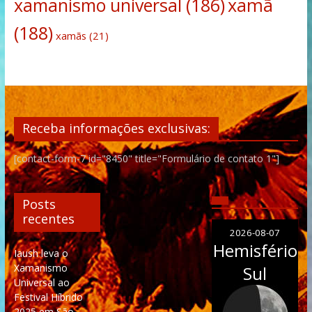
xamanismo universal
(186)
xamã
(188)
xamãs
(21)
Receba informações exclusivas:
[contact-form-7 id="8450" title="Formulário de contato 1"]
Posts
recentes
2026-08-07
Hemisfério
Iaush leva o
Xamanismo
Sul
Universal ao
Festival Híbrido
2025 em São