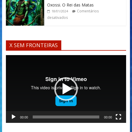
Oxossi. O Rei das Matas
Comentários
18/01/2024
desativados
X SEM FRONTEIRAS
Tocador
de
vídeo
00:00
00:00