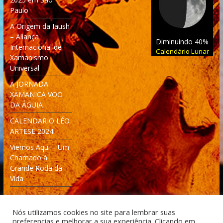
Paulo
A Origem da Iaush
– Aliança
Diminuindo 40%
Internacional de
Calendário Lunar
Xamanismo
Universal
A JORNADA
XAMANICA VOO
DA ÁGUIA
CALENDARIO LÉO
ARTESE 2024
Viemos Aqui – Um
Chamado à
Grande Roda da
Vida
Nós utilizamos cookies no site para lembrar suas
preferencias e melhorar a sua experiência. Clicando em