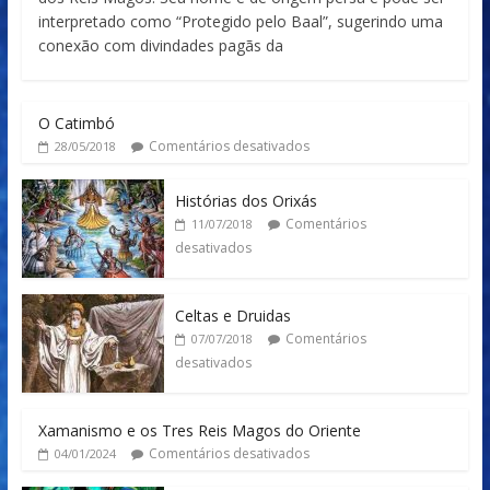
interpretado como “Protegido pelo Baal”, sugerindo uma
conexão com divindades pagãs da
O Catimbó
Comentários desativados
28/05/2018
Histórias dos Orixás
Comentários
11/07/2018
desativados
Celtas e Druidas
Comentários
07/07/2018
desativados
Xamanismo e os Tres Reis Magos do Oriente
Comentários desativados
04/01/2024