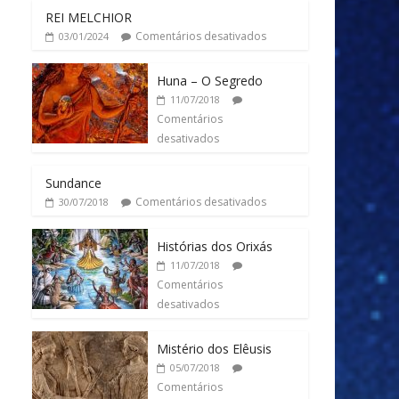
REI MELCHIOR
Comentários desativados
03/01/2024
Huna – O Segredo
11/07/2018
Comentários
desativados
Sundance
Comentários desativados
30/07/2018
Histórias dos Orixás
11/07/2018
Comentários
desativados
Mistério dos Elêusis
05/07/2018
Comentários