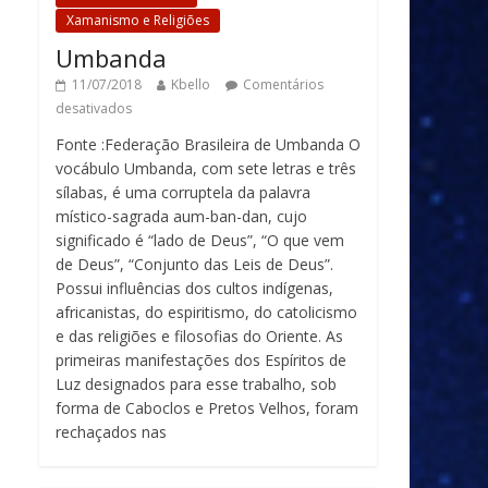
Xamanismo e Religiões
Umbanda
11/07/2018
Kbello
Comentários
desativados
Fonte :Federação Brasileira de Umbanda O
vocábulo Umbanda, com sete letras e três
sílabas, é uma corruptela da palavra
místico-sagrada aum-ban-dan, cujo
significado é “lado de Deus”, “O que vem
de Deus”, “Conjunto das Leis de Deus”.
Possui influências dos cultos indígenas,
africanistas, do espiritismo, do catolicismo
e das religiões e filosofias do Oriente. As
primeiras manifestações dos Espíritos de
Luz designados para esse trabalho, sob
forma de Caboclos e Pretos Velhos, foram
rechaçados nas