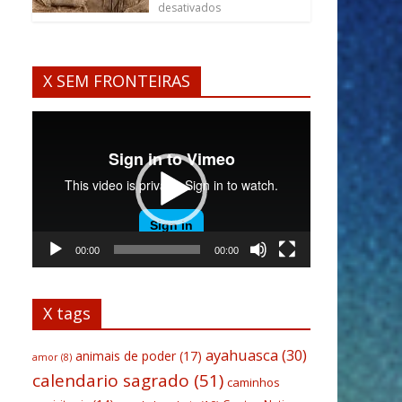
desativados
X SEM FRONTEIRAS
Tocador
de
vídeo
00:00
00:00
X tags
ayahuasca
(30)
animais de poder
(17)
amor
(8)
calendario sagrado
(51)
caminhos