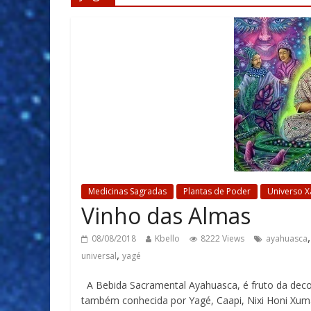
Medicinas Sagradas
Plantas de Poder
Universo 
Vinho das Almas
08/08/2018
Kbello
8222 Views
ayahuasca
,
universal
yagé
A Bebida Sacramental Ayahuasca, é fruto da decocçã
também conhecida por Yagé, Caapi, Nixi Honi Xum