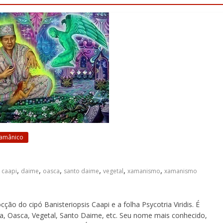
Xamânico
,
,
,
,
,
,
,
caapi
daime
oasca
santo daime
vegetal
xamanismo
xamanismo
o do cipó Banisteriopsis Caapi e a folha Psycotria Viridis. É
a, Oasca, Vegetal, Santo Daime, etc. Seu nome mais conhecido,