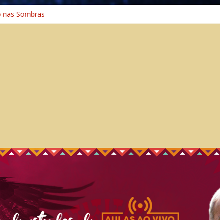
o na Cura
o nas Sombras
ência: A Jornada do Espírito Ancestral
 Universal
Caminho Espiritual – Crescimento