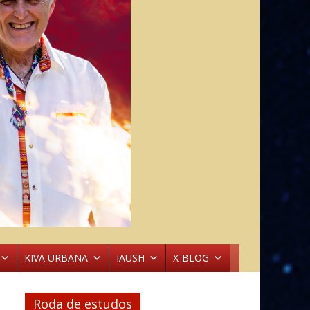
KIVA URBANA
IAUSH
X-BLOG
Roda de estudos