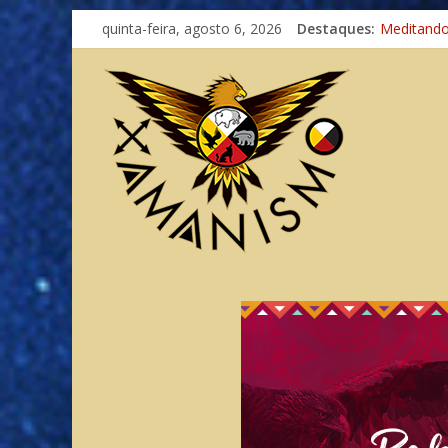
Imaginaçã
quinta-feira, agosto 6, 2026
Destaques:
Meditand
Autosufici
Xamanismo
Totens – 