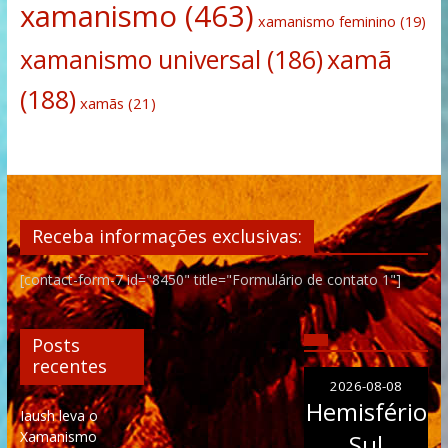
xamanismo
(463)
xamanismo feminino
(19)
xamanismo universal
(186)
xamã
(188)
xamãs
(21)
Receba informações exclusivas:
[contact-form-7 id="8450" title="Formulário de contato 1"]
Posts
recentes
2026-08-08
Hemisfério
Iaush leva o
Xamanismo
Sul