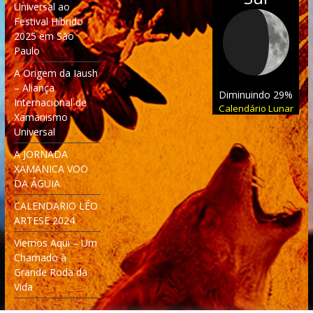
Universal ao
Festival Híbrido
2025 em São
Paulo
A Origem da Iaush
– Aliança
Diminuindo 29%
Internacional de
Calendário Lunar
Xamanismo
Universal
A JORNADA
XAMANICA VOO
DA ÁGUIA
CALENDARIO LÉO
ARTESE 2024
Viemos Aqui – Um
Chamado à
Grande Roda da
Vida