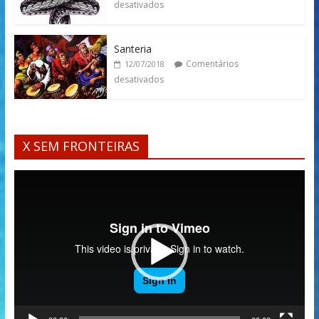
desativados
Santeria
Comentários
12/07/2018
desativados
X SEM FRONTEIRAS
Tocador
de
vídeo