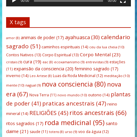
00:00
00:00
X tags
calendario
ayahuasca
(30)
animais de poder
(17)
amor
(8)
sagrado
(51)
caminhos espirituais
(14)
ceu da lua cheia
(10)
Corpo Mental
(23)
Contos Nativos
(13)
Corpo Espiritual
(13)
cura
(19)
estações
cristais
(9)
ecoxamanismo
(9)
entrevistas
(9)
eac
(8)
expansão da consciencia
(20)
feminino sagrado
(17)
(11)
inverno
(14)
Luas da Roda Medicinal
(12)
meditação
(10)
Leo Artese
(8)
nova consciencia
(80)
nova
mente
(10)
nagual
(9)
era
(67)
plantas
outono
(14)
Nova Terra
(11)
novo mundo
(10)
praticas ancestrais
(47)
de poder
(41)
reino
ritos ancestrais
(66)
RELIGIÕES
(45)
mineral
(14)
roda medicinal
(95)
santo
ritos sagrados
(17)
daime
(21)
saude
(11)
voo da águia
(12)
urso
(9)
totens
(8)