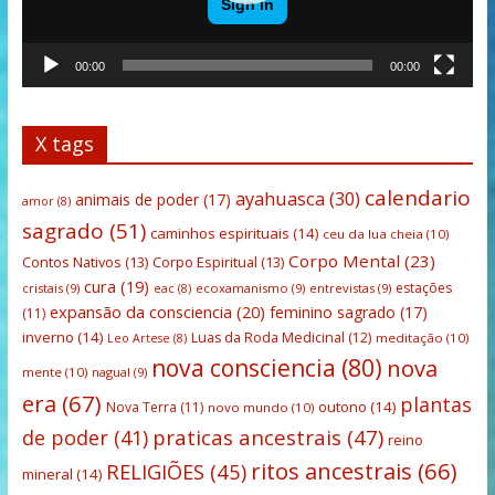
00:00
00:00
X tags
calendario
ayahuasca
(30)
animais de poder
(17)
amor
(8)
sagrado
(51)
caminhos espirituais
(14)
ceu da lua cheia
(10)
Corpo Mental
(23)
Contos Nativos
(13)
Corpo Espiritual
(13)
cura
(19)
estações
cristais
(9)
ecoxamanismo
(9)
entrevistas
(9)
eac
(8)
expansão da consciencia
(20)
feminino sagrado
(17)
(11)
inverno
(14)
Luas da Roda Medicinal
(12)
meditação
(10)
Leo Artese
(8)
nova consciencia
(80)
nova
mente
(10)
nagual
(9)
era
(67)
plantas
outono
(14)
Nova Terra
(11)
novo mundo
(10)
praticas ancestrais
(47)
de poder
(41)
reino
ritos ancestrais
(66)
RELIGIÕES
(45)
mineral
(14)