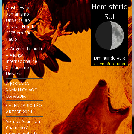
Hemisfério
Iaush leva o
Xamanismo
Sul
Universal ao
Festival Híbrido
2025 em São
Paulo
A Origem da Iaush
– Aliança
Diminuindo 40%
Internacional de
Calendário Lunar
Xamanismo
Universal
A JORNADA
XAMANICA VOO
DA ÁGUIA
CALENDARIO LÉO
ARTESE 2024
Viemos Aqui – Um
Chamado à
Grande Roda da