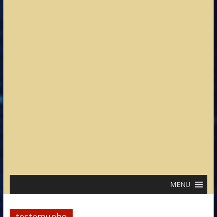
MENU
testemunho