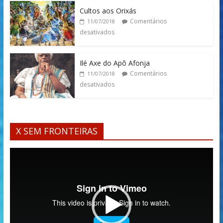
Cultos aos Orixás
Comentários
11/07/2018
desativados
Ilé Axe do Apô Afonja
Comentários
11/07/2018
desativados
X SEM FRONTEIRAS
Tocador
de
vídeo