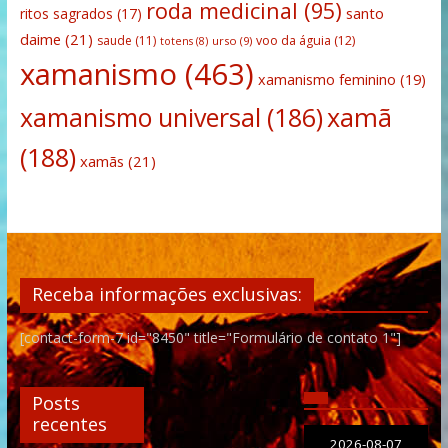
roda medicinal
(95)
santo
ritos sagrados
(17)
daime
(21)
saude
(11)
voo da águia
(12)
urso
(9)
totens
(8)
xamanismo
(463)
xamanismo feminino
(19)
xamanismo universal
(186)
xamã
(188)
xamãs
(21)
Receba informações exclusivas:
[contact-form-7 id="8450" title="Formulário de contato 1"]
Posts
recentes
2026-08-07