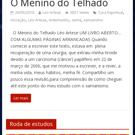
O Menino do Telhado
,
26/05/2018
Leo Artese
3857 Views
Cura Espiritual
,
,
,
,
iniciação
Leo Artese
testemunho
xamã
xamanismo
O Menino do Telhado Léo Artese UM LIVRO ABERTO…
COM ALGUMAS PÁGINAS ARRANCADAS Quando
comecei a escrever este texto, estava em plena
recuperação de uma cirurgia, que extraiu minha tiroide
devido a um carcinoma (câncer) papilífero em 22 de
março de 2006, que me motivou a escrever, e a rever, a
minha vida, meus hábitos, minha fé. Compartilho um
pouco essa revisão,para compreensão de como cheguei
até este ponto do meu estudo com o xamanismo.
Ler mais
Roda de estudos