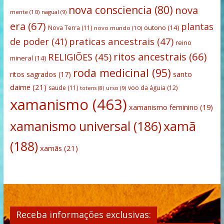
nova consciencia
(80)
nova
mente
(10)
nagual
(9)
era
(67)
plantas
outono
(14)
Nova Terra
(11)
novo mundo
(10)
praticas ancestrais
(47)
de poder
(41)
reino
ritos ancestrais
(66)
RELIGIÕES
(45)
mineral
(14)
roda medicinal
(95)
santo
ritos sagrados
(17)
daime
(21)
saude
(11)
voo da águia
(12)
urso
(9)
totens
(8)
xamanismo
(463)
xamanismo feminino
(19)
xamanismo universal
(186)
xamã
(188)
xamãs
(21)
Receba informações exclusivas: