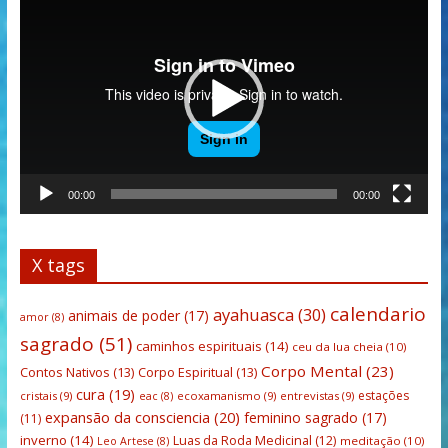
de
vídeo
00:00
00:00
X tags
calendario
ayahuasca
(30)
animais de poder
(17)
amor
(8)
sagrado
(51)
caminhos espirituais
(14)
ceu da lua cheia
(10)
Corpo Mental
(23)
Contos Nativos
(13)
Corpo Espiritual
(13)
cura
(19)
estações
cristais
(9)
ecoxamanismo
(9)
entrevistas
(9)
eac
(8)
expansão da consciencia
(20)
feminino sagrado
(17)
(11)
inverno
(14)
Luas da Roda Medicinal
(12)
meditação
(10)
Leo Artese
(8)