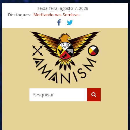
sexta-feira, agosto 7, 2026
Destaques:
Meditando nas Sombras
Autosuficiência: A Jornada do Espírito Ancestral
Xamanismo Universal
Totens – Caminho Espiritual – Crescimento
Imaginação na Cura