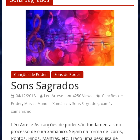
Canções de Poder
Sons de Poder
Sons Sagrados
04/12/2018
Leo Artese
4250 Views
Canções de
,
,
,
,
Poder
Musica Mundial Xamânica
Sons Sagrados
xamã
xamanismo
Léo Artese As canções de poder são fundamentais no
processo de cura xamânico. Sejam na forma de Ícaros,
Pontos, Hinos, Mantras, etc. Trago uma pesquisa de