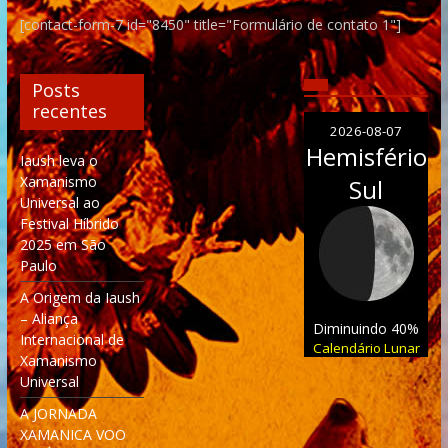
[contact-form-7 id="8450" title="Formulário de contato 1"]
Posts
recentes
2026-08-07
Hemisfério
Iaush leva o
Xamanismo
Sul
Universal ao
Festival Híbrido
2025 em São
Paulo
A Origem da Iaush
– Aliança
Diminuindo 40%
Internacional de
Calendário Lunar
Xamanismo
Universal
A JORNADA
XAMANICA VOO