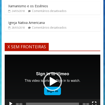
Xamanismo e os Essênios
Comentários desativados
24/05/2018
Igreja Nativa Americana
Comentários desativados
28/05/2018
X SEM FRONTEIRAS
Tocador
de
vídeo
00:00
00:00