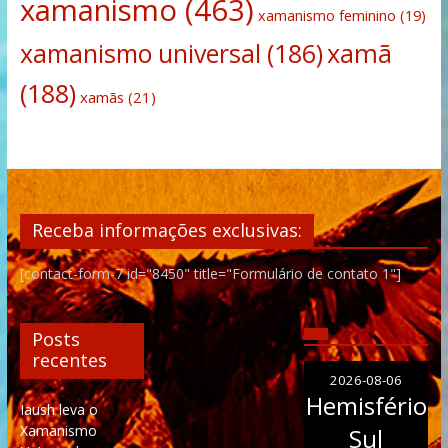
xamanismo
(463)
xamanismo feminino
(19)
xamanismo universal
(186)
xamã
(188)
xamãs
(21)
Receba informações exclusivas:
[contact-form-7 id="8450" title="Formulário de contato 1"]
Posts
recentes
2026-08-06
Hemisfério
Iaush leva o
Xamanismo
Sul