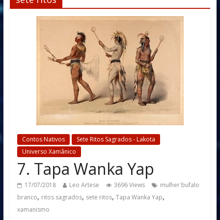
Contos Nativos
Sete Ritos Sagrados - Lakota
Universo Xamânico
7. Tapa Wanka Yap
17/07/2018
Leo Artese
3696 Views
mulher bufalo
,
,
,
,
branco
ritos sagrados
sete ritos
Tapa Wanka Yap
xamanismo