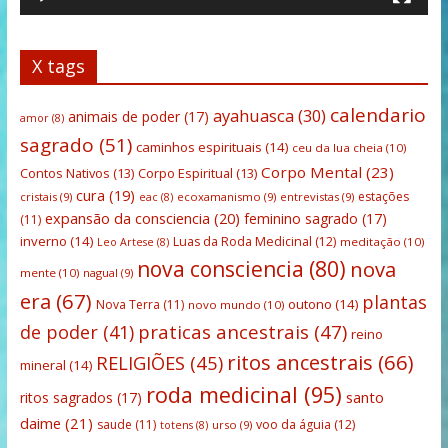
X tags
calendario
ayahuasca
(30)
animais de poder
(17)
amor
(8)
sagrado
(51)
caminhos espirituais
(14)
ceu da lua cheia
(10)
Corpo Mental
(23)
Contos Nativos
(13)
Corpo Espiritual
(13)
cura
(19)
estações
cristais
(9)
ecoxamanismo
(9)
entrevistas
(9)
eac
(8)
expansão da consciencia
(20)
feminino sagrado
(17)
(11)
inverno
(14)
Luas da Roda Medicinal
(12)
meditação
(10)
Leo Artese
(8)
nova consciencia
(80)
nova
mente
(10)
nagual
(9)
era
(67)
plantas
outono
(14)
Nova Terra
(11)
novo mundo
(10)
praticas ancestrais
(47)
de poder
(41)
reino
ritos ancestrais
(66)
RELIGIÕES
(45)
mineral
(14)
roda medicinal
(95)
santo
ritos sagrados
(17)
daime
(21)
saude
(11)
voo da águia
(12)
urso
(9)
totens
(8)