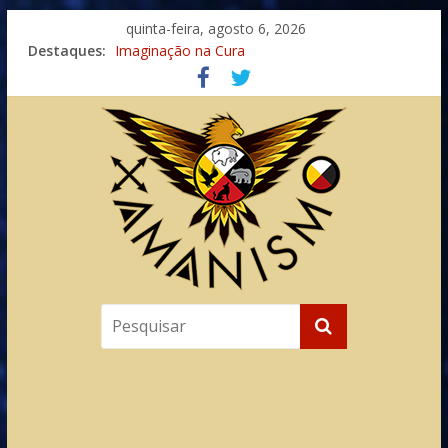
quinta-feira, agosto 6, 2026
Destaques:
Imaginação na Cura
Meditando nas Sombras
Autosuficiência: A Jornada do Espírito Ancestral
Xamanismo Universal
Totens – Caminho Espiritual – Crescimento