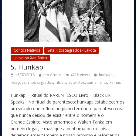
Contos Nativos
Sete Ritos Sagrados - Lakota
Universo Xamânico
5. Hunkapi
,
16/07/2018
Leo Artese
4218 Views
hunkapi
,
,
,
,
,
relações
ritos sagrados
rituais
sete ritos
xamanismo
xamãs
Hunkapi – Ritual do PARENTESCO Livro – Black Elk
Speaks No ritual do parentesco; hunkapi; estabelecemos
um vínculo que reflete no plano terreno o parentesco real
que nunca deixou de existir entre o homem e o
Grande Espírito. Visto amarmos a Wakan Tanka em
primeiro lugar, e mais que a nenhuma outra coisa,
devemos amar também a nosso próximo e reforçar os