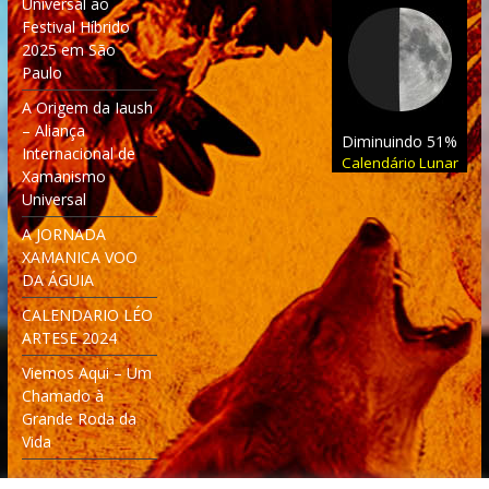
Universal ao
Festival Híbrido
2025 em São
Paulo
A Origem da Iaush
– Aliança
Diminuindo 51%
Internacional de
Calendário Lunar
Xamanismo
Universal
A JORNADA
XAMANICA VOO
DA ÁGUIA
CALENDARIO LÉO
ARTESE 2024
Viemos Aqui – Um
Chamado à
Grande Roda da
Vida