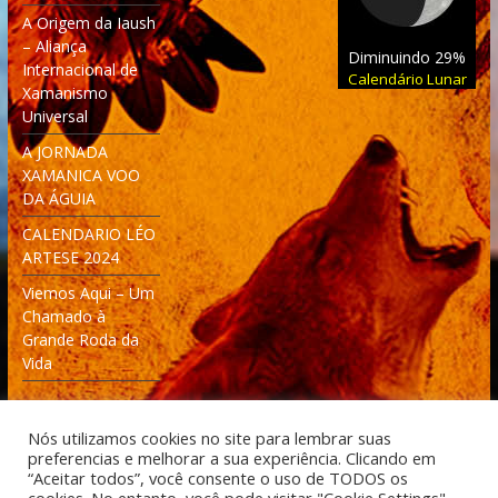
A Origem da Iaush
– Aliança
Diminuindo 29%
Internacional de
Calendário Lunar
Xamanismo
Universal
A JORNADA
XAMANICA VOO
DA ÁGUIA
CALENDARIO LÉO
ARTESE 2024
Viemos Aqui – Um
Chamado à
Grande Roda da
Vida
Nós utilizamos cookies no site para lembrar suas
preferencias e melhorar a sua experiência. Clicando em
“Aceitar todos”, você consente o uso de TODOS os