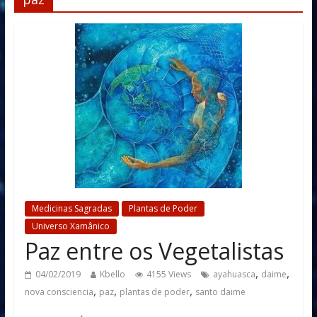
Medicinas Sagradas
Plantas de Poder
Universo Xamânico
Paz entre os Vegetalistas
,
,
04/02/2019
Kbello
4155 Views
ayahuasca
daime
,
,
,
nova consciencia
paz
plantas de poder
santo daime