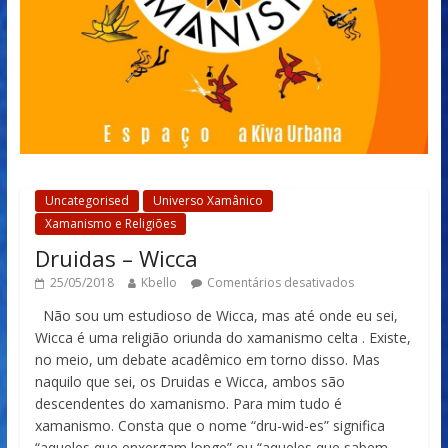
Uncategorised
Universo Xamânico
Xamanismo e Religiões
Druidas – Wicca
25/05/2018
Kbello
Comentários desativados
Não sou um estudioso de Wicca, mas até onde eu sei,
Wicca é uma religião oriunda do xamanismo celta . Existe,
no meio, um debate acadêmico em torno disso. Mas
naquilo que sei, os Druidas e Wicca, ambos são
descendentes do xamanismo. Para mim tudo é
xamanismo. Consta que o nome “dru-wid-es” significa
“aqueles que enxergam longe” ou “aqueles que sabem