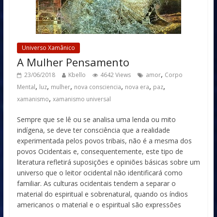
Universo Xamânico
A Mulher Pensamento
,
23/06/2018
Kbello
4642 Views
amor
Corpo
,
,
,
,
,
,
Mental
luz
mulher
nova consciencia
nova era
paz
,
xamanismo
xamanismo universal
Sempre que se lê ou se analisa uma lenda ou mito
indígena, se deve ter consciência que a realidade
experimentada pelos povos tribais, não é a mesma dos
povos Ocidentais e, consequentemente, este tipo de
literatura refletirá suposições e opiniões básicas sobre um
universo que o leitor ocidental não identificará como
familiar. As culturas ocidentais tendem a separar o
material do espiritual e sobrenatural, quando os índios
americanos o material e o espiritual são expressões