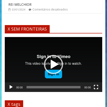
REI MELCHIOR
Comentários desativados
03/01/2024
X SEM FRONTEIRAS
Tocador
de
vídeo
00:00
00:00
X tags