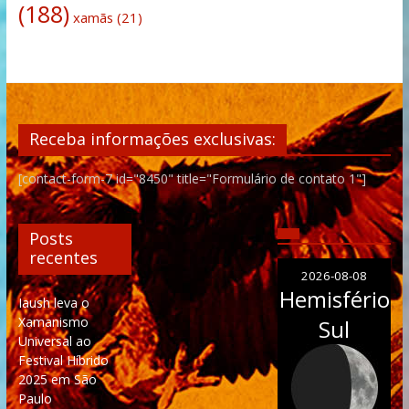
(188)
xamãs
(21)
Receba informações exclusivas:
[contact-form-7 id="8450" title="Formulário de contato 1"]
Posts
recentes
2026-08-08
Hemisfério
Iaush leva o
Xamanismo
Sul
Universal ao
Festival Híbrido
2025 em São
Paulo