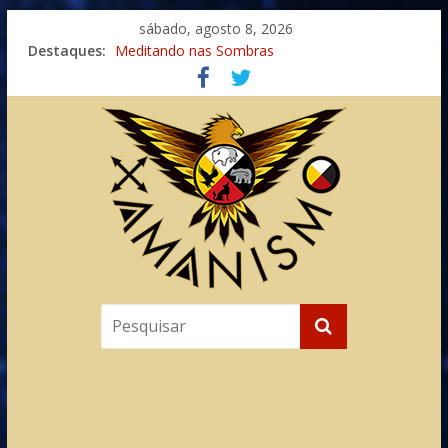
sábado, agosto 8, 2026
Destaques:
Meditando nas Sombras
Autosuficiência: A Jornada do Espírito Ancestral
Xamanismo Universal
Totens – Caminho Espiritual – Crescimento
Imaginação na Cura