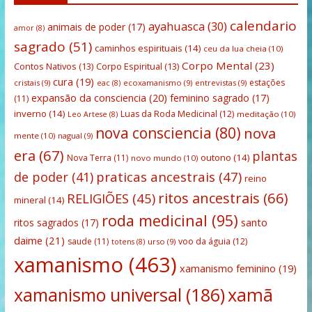
calendario
ayahuasca
(30)
animais de poder
(17)
amor
(8)
sagrado
(51)
caminhos espirituais
(14)
ceu da lua cheia
(10)
Corpo Mental
(23)
Contos Nativos
(13)
Corpo Espiritual
(13)
cura
(19)
estações
cristais
(9)
ecoxamanismo
(9)
entrevistas
(9)
eac
(8)
expansão da consciencia
(20)
feminino sagrado
(17)
(11)
inverno
(14)
Luas da Roda Medicinal
(12)
meditação
(10)
Leo Artese
(8)
nova consciencia
(80)
nova
mente
(10)
nagual
(9)
era
(67)
plantas
outono
(14)
Nova Terra
(11)
novo mundo
(10)
praticas ancestrais
(47)
de poder
(41)
reino
ritos ancestrais
(66)
RELIGIÕES
(45)
mineral
(14)
roda medicinal
(95)
santo
ritos sagrados
(17)
daime
(21)
saude
(11)
voo da águia
(12)
urso
(9)
totens
(8)
xamanismo
(463)
xamanismo feminino
(19)
xamanismo universal
(186)
xamã