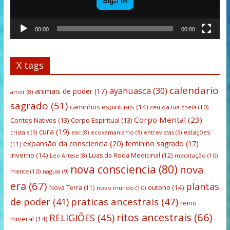
00:00
00:00
X tags
calendario
ayahuasca
(30)
animais de poder
(17)
amor
(8)
sagrado
(51)
caminhos espirituais
(14)
ceu da lua cheia
(10)
Corpo Mental
(23)
Contos Nativos
(13)
Corpo Espiritual
(13)
cura
(19)
estações
cristais
(9)
ecoxamanismo
(9)
entrevistas
(9)
eac
(8)
expansão da consciencia
(20)
feminino sagrado
(17)
(11)
inverno
(14)
Luas da Roda Medicinal
(12)
meditação
(10)
Leo Artese
(8)
nova consciencia
(80)
nova
mente
(10)
nagual
(9)
era
(67)
plantas
outono
(14)
Nova Terra
(11)
novo mundo
(10)
praticas ancestrais
(47)
de poder
(41)
reino
ritos ancestrais
(66)
RELIGIÕES
(45)
mineral
(14)