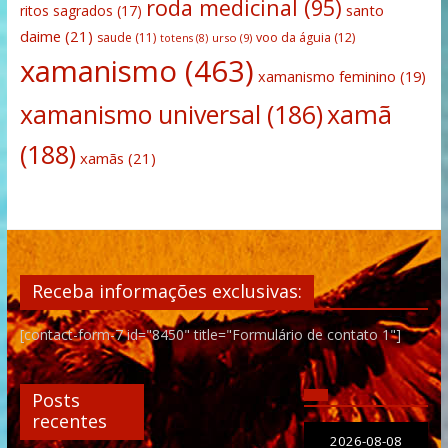
roda medicinal
(95)
santo
ritos sagrados
(17)
daime
(21)
saude
(11)
voo da águia
(12)
urso
(9)
totens
(8)
xamanismo
(463)
xamanismo feminino
(19)
xamanismo universal
(186)
xamã
(188)
xamãs
(21)
Receba informações exclusivas:
[contact-form-7 id="8450" title="Formulário de contato 1"]
Posts
recentes
2026-08-08