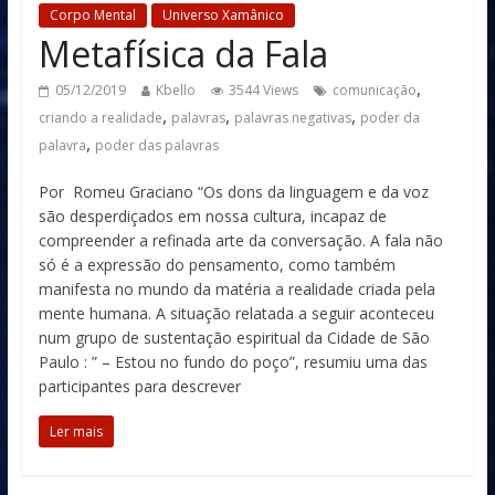
Corpo Mental
Universo Xamânico
Metafísica da Fala
,
05/12/2019
Kbello
3544 Views
comunicação
,
,
,
criando a realidade
palavras
palavras negativas
poder da
,
palavra
poder das palavras
Por Romeu Graciano “Os dons da linguagem e da voz
são desperdiçados em nossa cultura, incapaz de
compreender a refinada arte da conversação. A fala não
só é a expressão do pensamento, como também
manifesta no mundo da matéria a realidade criada pela
mente humana. A situação relatada a seguir aconteceu
num grupo de sustentação espiritual da Cidade de São
Paulo : ” – Estou no fundo do poço”, resumiu uma das
participantes para descrever
Ler mais