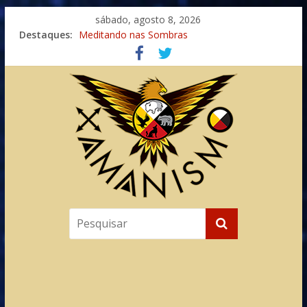
sábado, agosto 8, 2026
Destaques:
Meditando nas Sombras
Autosuficiência: A Jornada do Espírito Ancestral
Xamanismo Universal
Totens – Caminho Espiritual – Crescimento
Imaginação na Cura