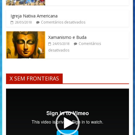
Igreja Nativa Americana
Comentários desativados
28/05/2018
Xamanismo e Buda
Comentários
24/05/2018
desativados
X SEM FRONTEIRAS
Tocador
de
vídeo