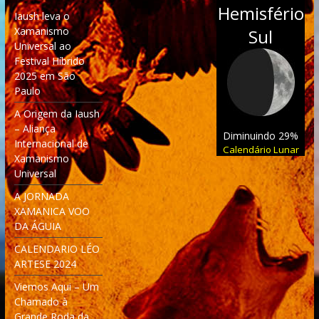
Hemisfério
Iaush leva o
Xamanismo
Sul
Universal ao
Festival Híbrido
2025 em São
Paulo
A Origem da Iaush
– Aliança
Diminuindo 29%
Internacional de
Calendário Lunar
Xamanismo
Universal
A JORNADA
XAMANICA VOO
DA ÁGUIA
CALENDARIO LÉO
ARTESE 2024
Viemos Aqui – Um
Chamado à
Grande Roda da