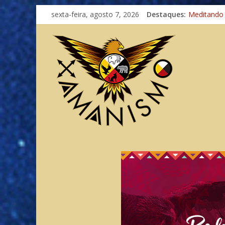
Imaginação
sexta-feira, agosto 7, 2026
Destaques:
Meditando
Autosuficiê
Xamanismo
Totens – C