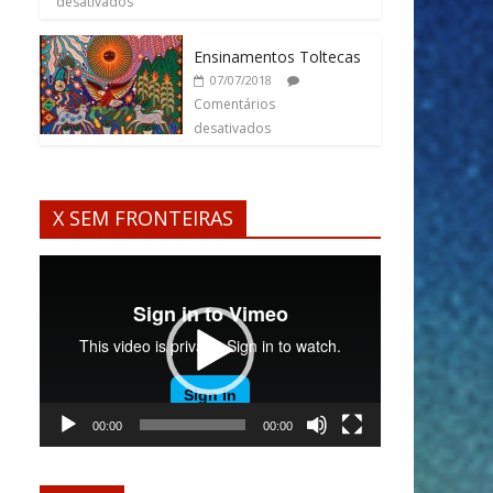
desativados
Ensinamentos Toltecas
07/07/2018
Comentários
desativados
X SEM FRONTEIRAS
Tocador
de
vídeo
00:00
00:00