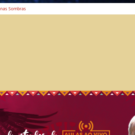
 na Cura
 nas Sombras
ncia: A Jornada do Espírito Ancestral
 Universal
aminho Espiritual – Crescimento