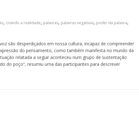
,
,
,
,
,
ão
criando a realidade
palavras
palavras negativas
poder da palavra
voz são desperdiçados em nossa cultura, incapaz de compreender
é a expressão do pensamento, como também manifesta no mundo da
situação relatada a seguir aconteceu num grupo de sustentação
undo do poço”, resumiu uma das participantes para descrever