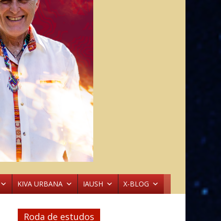
KIVA URBANA
IAUSH
X-BLOG
Roda de estudos