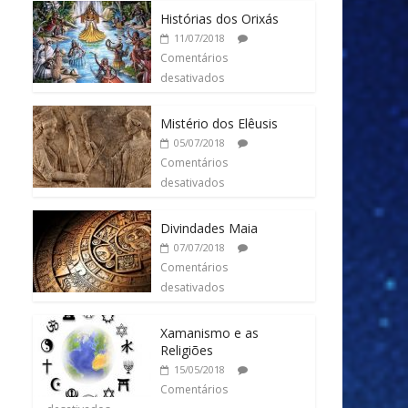
Histórias dos Orixás
11/07/2018
Comentários
desativados
Mistério dos Elêusis
05/07/2018
Comentários
desativados
Divindades Maia
07/07/2018
Comentários
desativados
Xamanismo e as
Religiões
15/05/2018
Comentários