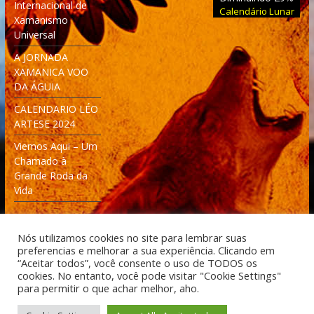
Internacional de
Calendário Lunar
Xamanismo
Universal
A JORNADA
XAMANICA VOO
DA ÁGUIA
CALENDARIO LÉO
ARTESE 2024
Viemos Aqui – Um
Chamado à
Grande Roda da
Vida
Nós utilizamos cookies no site para lembrar suas
preferencias e melhorar a sua experiência. Clicando em
“Aceitar todos”, você consente o uso de TODOS os
cookies. No entanto, você pode visitar "Cookie Settings"
Desenvolvido: Moleculas4D - Engenharia Espacial e
para permitir o que achar melhor, aho.
Tecnologia [moleculas4d.com.br]