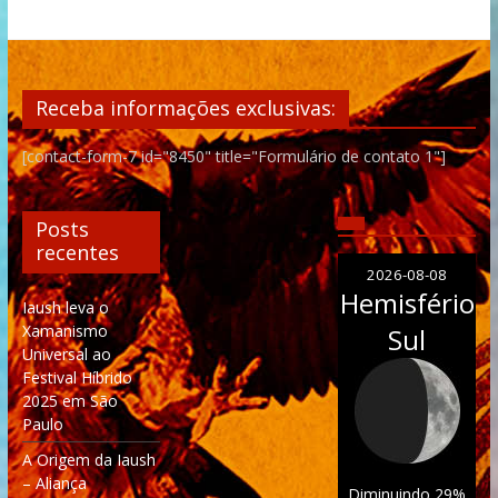
Receba informações exclusivas:
[contact-form-7 id="8450" title="Formulário de contato 1"]
Posts
recentes
2026-08-08
Hemisfério
Iaush leva o
Xamanismo
Sul
Universal ao
Festival Híbrido
2025 em São
Paulo
A Origem da Iaush
– Aliança
Diminuindo 29%