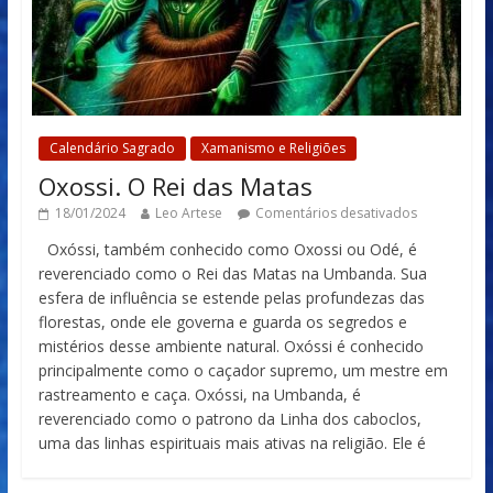
Calendário Sagrado
Xamanismo e Religiões
Oxossi. O Rei das Matas
18/01/2024
Leo Artese
Comentários desativados
Oxóssi, também conhecido como Oxossi ou Odé, é
reverenciado como o Rei das Matas na Umbanda. Sua
esfera de influência se estende pelas profundezas das
florestas, onde ele governa e guarda os segredos e
mistérios desse ambiente natural. Oxóssi é conhecido
principalmente como o caçador supremo, um mestre em
rastreamento e caça. Oxóssi, na Umbanda, é
reverenciado como o patrono da Linha dos caboclos,
uma das linhas espirituais mais ativas na religião. Ele é