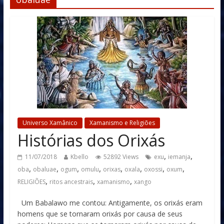
Universo Xamânico
Xamanismo e Religiões
Histórias dos Orixás
,
,
11/07/2018
Kbello
52892 Views
exu
iemanja
,
,
,
,
,
,
,
,
oba
obaluae
ogum
omulu
orixas
oxala
oxossi
oxum
,
,
,
RELIGIÕES
ritos ancestrais
xamanismo
xango
Um Babalawo me contou: Antigamente, os orixás eram
homens que se tornaram orixás por causa de seus