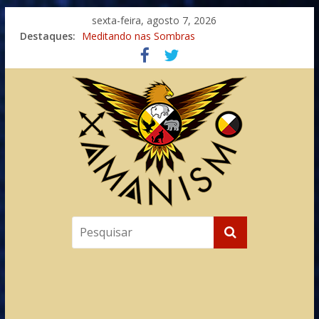
sexta-feira, agosto 7, 2026
Destaques:
Meditando nas Sombras
Autosuficiência: A Jornada do Espírito Ancestral
Xamanismo Universal
Totens – Caminho Espiritual – Crescimento
Imaginação na Cura