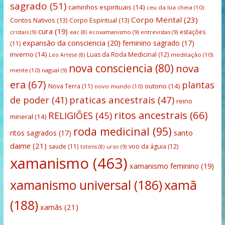
sagrado
(51)
caminhos espirituais
(14)
ceu da lua cheia
(10)
Corpo Mental
(23)
Contos Nativos
(13)
Corpo Espiritual
(13)
cura
(19)
estações
cristais
(9)
ecoxamanismo
(9)
entrevistas
(9)
eac
(8)
expansão da consciencia
(20)
feminino sagrado
(17)
(11)
inverno
(14)
Luas da Roda Medicinal
(12)
meditação
(10)
Leo Artese
(8)
nova consciencia
(80)
nova
mente
(10)
nagual
(9)
era
(67)
plantas
outono
(14)
Nova Terra
(11)
novo mundo
(10)
praticas ancestrais
(47)
de poder
(41)
reino
ritos ancestrais
(66)
RELIGIÕES
(45)
mineral
(14)
roda medicinal
(95)
santo
ritos sagrados
(17)
daime
(21)
saude
(11)
voo da águia
(12)
urso
(9)
totens
(8)
xamanismo
(463)
xamanismo feminino
(19)
xamanismo universal
(186)
xamã
(188)
xamãs
(21)