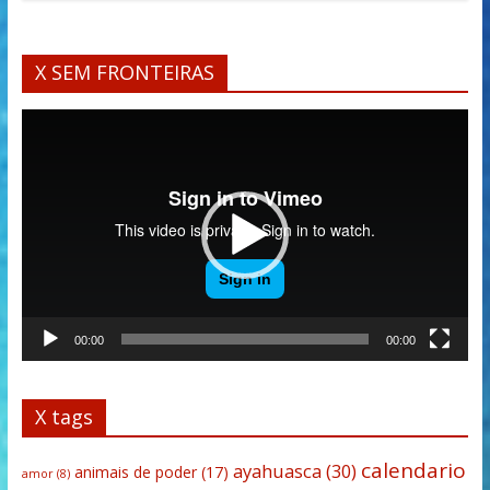
X SEM FRONTEIRAS
Tocador
de
vídeo
00:00
00:00
X tags
calendario
ayahuasca
(30)
animais de poder
(17)
amor
(8)