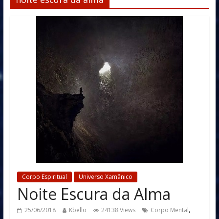
Corpo Espiritual
Universo Xamânico
Noite Escura da Alma
,
25/06/2018
Kbello
24138 Views
Corpo Mental