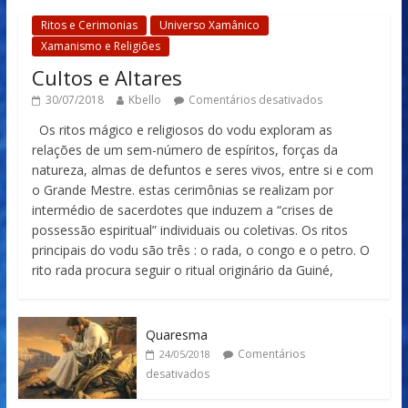
Ritos e Cerimonias
Universo Xamânico
Xamanismo e Religiões
Cultos e Altares
30/07/2018
Kbello
Comentários desativados
Os ritos mágico e religiosos do vodu exploram as
relações de um sem-número de espíritos, forças da
natureza, almas de defuntos e seres vivos, entre si e com
o Grande Mestre. estas cerimônias se realizam por
intermédio de sacerdotes que induzem a “crises de
possessão espiritual” individuais ou coletivas. Os ritos
principais do vodu são três : o rada, o congo e o petro. O
rito rada procura seguir o ritual originário da Guiné,
Quaresma
Comentários
24/05/2018
desativados