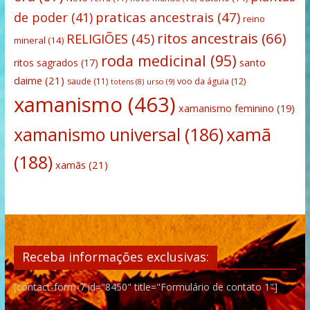
praticas ancestrais
(47)
de poder
(41)
reino
ritos ancestrais
(66)
RELIGIÕES
(45)
mineral
(14)
roda medicinal
(95)
santo
ritos sagrados
(17)
daime
(21)
saude
(11)
voo da águia
(12)
urso
(9)
totens
(8)
xamanismo
(463)
xamanismo feminino
(19)
xamanismo universal
(186)
xamã
(188)
xamãs
(21)
Receba informações exclusivas:
[contact-form-7 id="8450" title="Formulário de contato 1"]