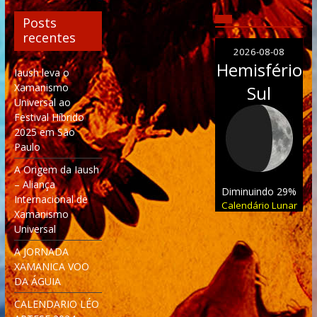
Posts
recentes
2026-08-08
Hemisfério
Iaush leva o
Xamanismo
Sul
Universal ao
Festival Híbrido
2025 em São
Paulo
A Origem da Iaush
– Aliança
Diminuindo 29%
Internacional de
Calendário Lunar
Xamanismo
Universal
A JORNADA
XAMANICA VOO
DA ÁGUIA
CALENDARIO LÉO