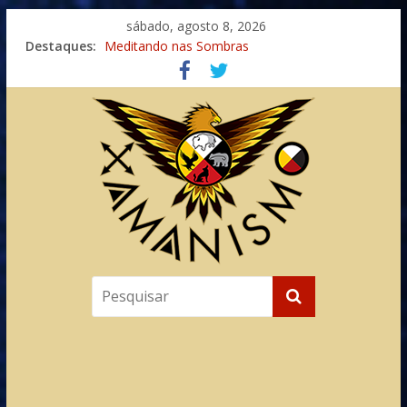
sábado, agosto 8, 2026
Destaques:
Meditando nas Sombras
Autosuficiência: A Jornada do Espírito Ancestral
Xamanismo Universal
Totens – Caminho Espiritual – Crescimento
Imaginação na Cura