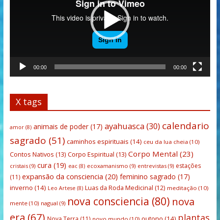
00:00
00:00
X tags
calendario
ayahuasca
(30)
animais de poder
(17)
amor
(8)
sagrado
(51)
caminhos espirituais
(14)
ceu da lua cheia
(10)
Corpo Mental
(23)
Contos Nativos
(13)
Corpo Espiritual
(13)
cura
(19)
estações
cristais
(9)
ecoxamanismo
(9)
entrevistas
(9)
eac
(8)
expansão da consciencia
(20)
feminino sagrado
(17)
(11)
inverno
(14)
Luas da Roda Medicinal
(12)
meditação
(10)
Leo Artese
(8)
nova consciencia
(80)
nova
mente
(10)
nagual
(9)
era
(67)
plantas
outono
(14)
Nova Terra
(11)
novo mundo
(10)