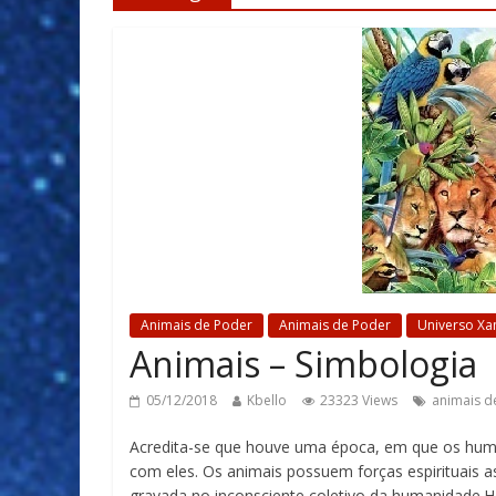
Animais de Poder
Animais de Poder
Universo X
Animais – Simbologia
05/12/2018
Kbello
23323 Views
animais d
Acredita-se que houve uma época, em que os hum
com eles. Os animais possuem forças espirituais
gravada no inconsciente coletivo da humanidade.