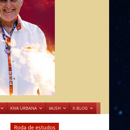
KIVA URBANA
IAUSH
X-BLOG
Roda de estudos