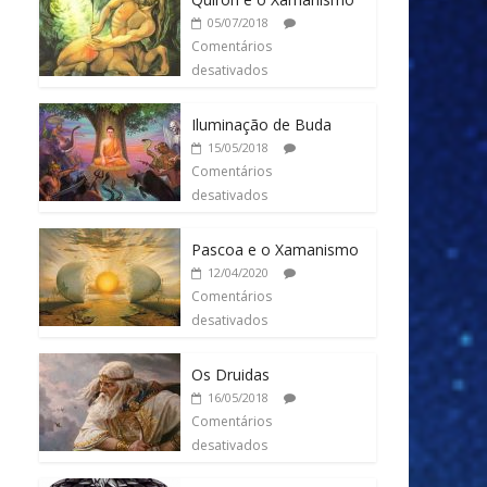
05/07/2018
Comentários
desativados
Iluminação de Buda
15/05/2018
Comentários
desativados
Pascoa e o Xamanismo
12/04/2020
Comentários
desativados
Os Druidas
16/05/2018
Comentários
desativados