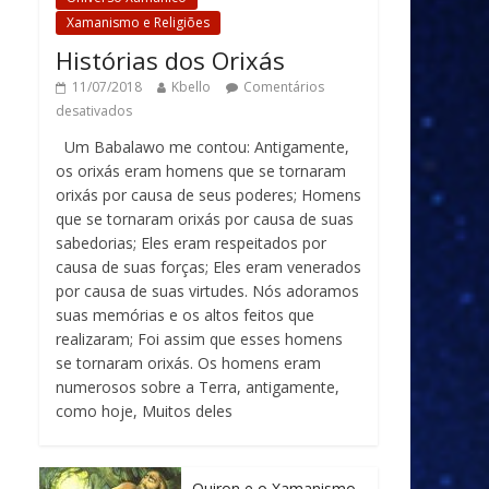
Xamanismo e Religiões
Histórias dos Orixás
11/07/2018
Kbello
Comentários
desativados
Um Babalawo me contou: Antigamente,
os orixás eram homens que se tornaram
orixás por causa de seus poderes; Homens
que se tornaram orixás por causa de suas
sabedorias; Eles eram respeitados por
causa de suas forças; Eles eram venerados
por causa de suas virtudes. Nós adoramos
suas memórias e os altos feitos que
realizaram; Foi assim que esses homens
se tornaram orixás. Os homens eram
numerosos sobre a Terra, antigamente,
como hoje, Muitos deles
Quiron e o Xamanismo