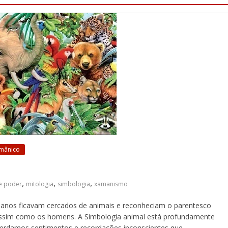
amânico
,
,
,
e poder
mitologia
simbologia
xamanismo
anos ficavam cercados de animais e reconheciam o parentesco
 assim como os homens. A Simbologia animal está profundamente
Herdamos sentimentos e recordações inconscientes que