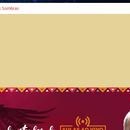
 Cura
s Sombras
a: A Jornada do Espírito Ancestral
iversal
nho Espiritual – Crescimento