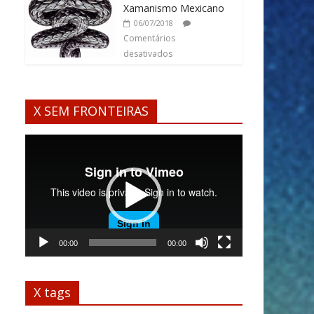
Xamanismo Mexicano
06/07/2018
Comentários
desativados
X SEM FRONTEIRAS
Tocador
de
vídeo
00:00
00:00
X tags