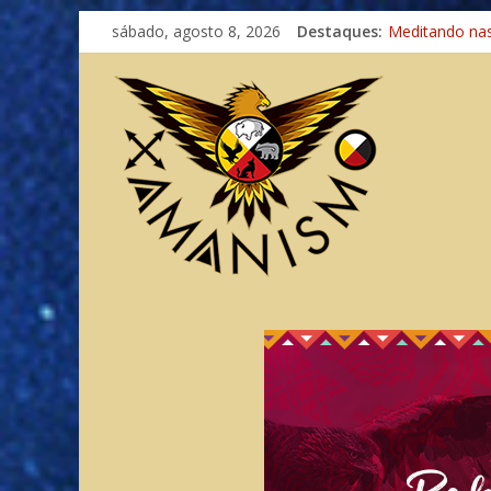
Imaginação na
sábado, agosto 8, 2026
Destaques:
Meditando na
Autosuficiênci
Xamanismo Un
Totens – Cami