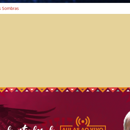
 Cura
s Sombras
a: A Jornada do Espírito Ancestral
iversal
nho Espiritual – Crescimento