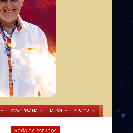
KIVA URBANA
IAUSH
X-BLOG
Roda de estudos