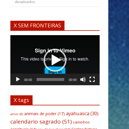
desativados
X SEM FRONTEIRAS
Tocador
de
vídeo
00:00
00:00
X tags
ayahuasca
(30)
animais de poder
(17)
amor
(8)
calendario sagrado
(51)
caminhos