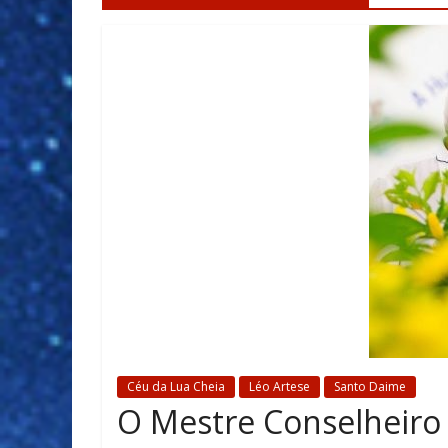
Céu da Lua Cheia
Léo Artese
Santo Daime
O Mestre Conselheiro 