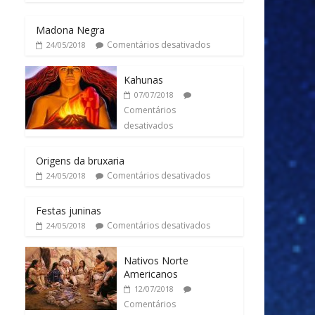
Madona Negra
Comentários desativados
24/05/2018
Kahunas
07/07/2018
Comentários
desativados
Origens da bruxaria
Comentários desativados
24/05/2018
Festas juninas
Comentários desativados
24/05/2018
Nativos Norte
Americanos
12/07/2018
Comentários