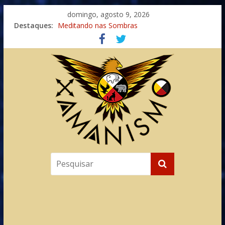
domingo, agosto 9, 2026
Destaques:
Meditando nas Sombras
Autosuficiência: A Jornada do Espírito Ancestral
Xamanismo Universal
Totens – Caminho Espiritual – Crescimento
Imaginação na Cura