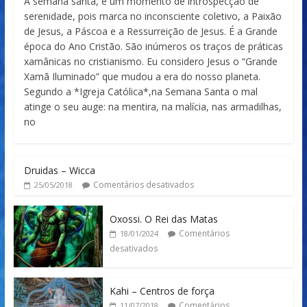
A semana santa, é um momento de introspecção de
serenidade, pois marca no inconsciente coletivo, a Paixão
de Jesus, a Páscoa e a Ressurreição de Jesus. É a Grande
época do Ano Cristão. São inúmeros os traços de práticas
xamânicas no cristianismo. Eu considero Jesus o “Grande
Xamã Iluminado” que mudou a era do nosso planeta.
Segundo a *Igreja Católica*,na Semana Santa o mal
atinge o seu auge: na mentira, na malícia, nas armadilhas,
no
Druidas – Wicca
Comentários desativados
25/05/2018
Oxossi. O Rei das Matas
Comentários
18/01/2024
desativados
Kahi – Centros de força
Comentários
11/07/2018