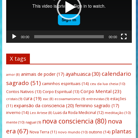
00:00
00:00
X tags
calendario
ayahuasca
(30)
animais de poder
(17)
amor
(8)
sagrado
(51)
caminhos espirituais
(14)
ceu da lua cheia
(10)
Corpo Mental
(23)
Contos Nativos
(13)
Corpo Espiritual
(13)
cura
(19)
estações
cristais
(9)
ecoxamanismo
(9)
entrevistas
(9)
eac
(8)
expansão da consciencia
(20)
feminino sagrado
(17)
(11)
inverno
(14)
Luas da Roda Medicinal
(12)
meditação
(10)
Leo Artese
(8)
nova consciencia
(80)
nova
mente
(10)
nagual
(9)
era
(67)
plantas
outono
(14)
Nova Terra
(11)
novo mundo
(10)