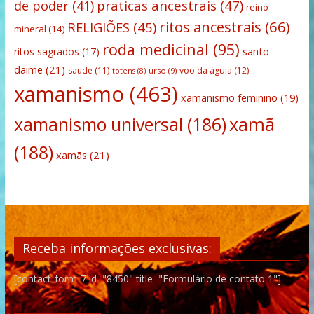
praticas ancestrais
(47)
de poder
(41)
reino
ritos ancestrais
(66)
RELIGIÕES
(45)
mineral
(14)
roda medicinal
(95)
santo
ritos sagrados
(17)
daime
(21)
saude
(11)
voo da águia
(12)
urso
(9)
totens
(8)
xamanismo
(463)
xamanismo feminino
(19)
xamanismo universal
(186)
xamã
(188)
xamãs
(21)
Receba informações exclusivas:
[contact-form-7 id="8450" title="Formulário de contato 1"]