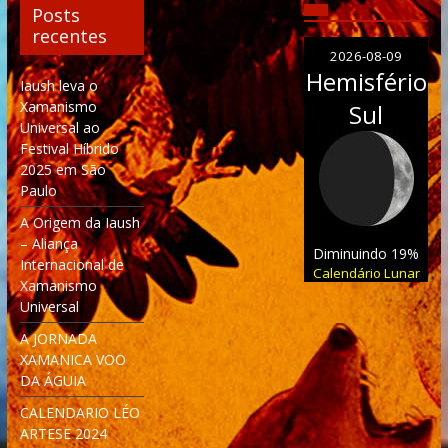
Posts
recentes
2026-08-09
Hemisfério
Iaush leva o
Xamanismo
Sul
Universal ao
Festival Híbrido
2025 em São
Paulo
A Origem da Iaush
– Aliança
Diminuindo 19%
Internacional de
Calendário Lunar
Xamanismo
Universal
A JORNADA
XAMANICA VOO
DA ÁGUIA
CALENDARIO LÉO
ARTESE 2024