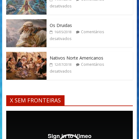
desativados
Os Druidas
Comentários
16/05/2018
desativados
Nativos Norte Americanos
Comentários
12/07/2018
desativados
X SEM FRONTEIRAS
Tocador
de
vídeo