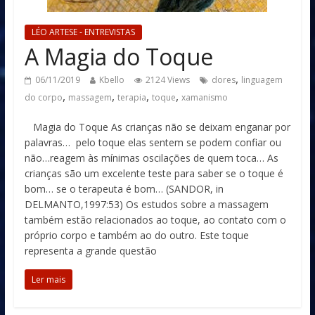
LÉO ARTESE - ENTREVISTAS
A Magia do Toque
,
06/11/2019
Kbello
2124 Views
dores
linguagem
,
,
,
,
do corpo
massagem
terapia
toque
xamanismo
Magia do Toque As crianças não se deixam enganar por
palavras… pelo toque elas sentem se podem confiar ou
não…reagem às mínimas oscilações de quem toca… As
crianças são um excelente teste para saber se o toque é
bom… se o terapeuta é bom… (SANDOR, in
DELMANTO,1997:53) Os estudos sobre a massagem
também estão relacionados ao toque, ao contato com o
próprio corpo e também ao do outro. Este toque
representa a grande questão
Ler mais