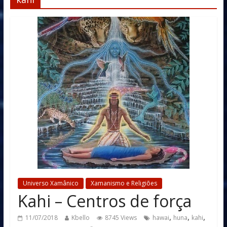
Universo Xamânico
Xamanismo e Religiões
Kahi – Centros de força
,
,
,
11/07/2018
Kbello
8745 Views
hawai
huna
kahi