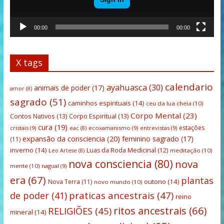
00:00
00:00
X tags
calendario
ayahuasca
(30)
animais de poder
(17)
amor
(8)
sagrado
(51)
caminhos espirituais
(14)
ceu da lua cheia
(10)
Corpo Mental
(23)
Contos Nativos
(13)
Corpo Espiritual
(13)
cura
(19)
estações
cristais
(9)
ecoxamanismo
(9)
entrevistas
(9)
eac
(8)
expansão da consciencia
(20)
feminino sagrado
(17)
(11)
inverno
(14)
Luas da Roda Medicinal
(12)
meditação
(10)
Leo Artese
(8)
nova consciencia
(80)
nova
mente
(10)
nagual
(9)
era
(67)
plantas
outono
(14)
Nova Terra
(11)
novo mundo
(10)
praticas ancestrais
(47)
de poder
(41)
reino
ritos ancestrais
(66)
RELIGIÕES
(45)
mineral
(14)