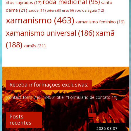
roda medicinal
(95)
santo
ritos sagrados
(17)
daime
(21)
saude
(11)
voo da águia
(12)
urso
(9)
totens
(8)
xamanismo
(463)
xamanismo feminino
(19)
xamanismo universal
(186)
xamã
(188)
xamãs
(21)
Receba informações exclusivas:
[contact-form-7 id="8450" title="Formulário de contato 1"]
Posts
recentes
2026-08-07