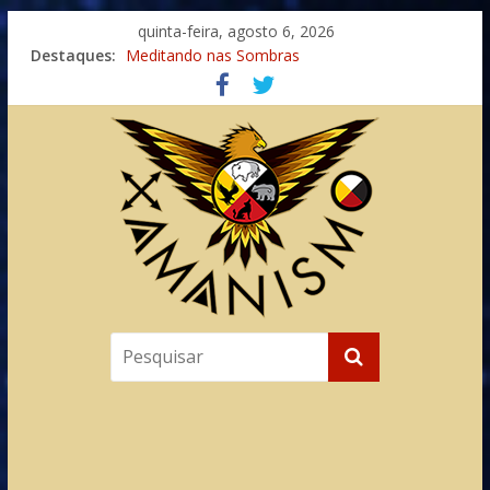
quinta-feira, agosto 6, 2026
Destaques:
Meditando nas Sombras
Autosuficiência: A Jornada do Espírito Ancestral
Xamanismo Universal
Totens – Caminho Espiritual – Crescimento
Imaginação na Cura