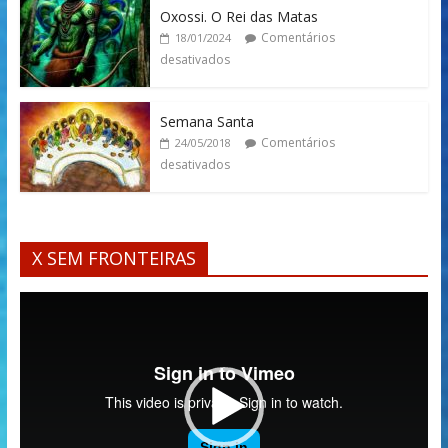
Oxossi. O Rei das Matas
Comentários
18/01/2024
desativados
Semana Santa
Comentários
24/05/2018
desativados
X SEM FRONTEIRAS
Tocador
de
vídeo