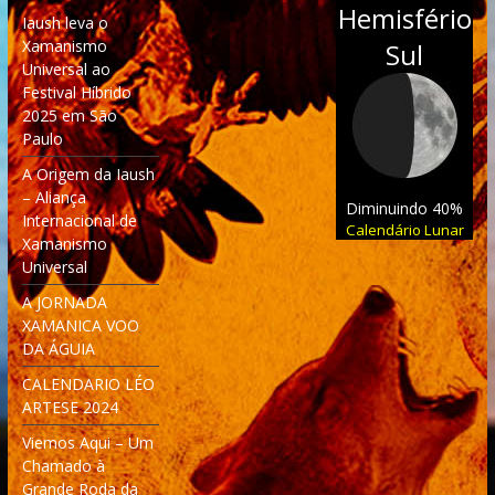
Hemisfério
Iaush leva o
Xamanismo
Sul
Universal ao
Festival Híbrido
2025 em São
Paulo
A Origem da Iaush
– Aliança
Diminuindo 40%
Internacional de
Calendário Lunar
Xamanismo
Universal
A JORNADA
XAMANICA VOO
DA ÁGUIA
CALENDARIO LÉO
ARTESE 2024
Viemos Aqui – Um
Chamado à
Grande Roda da