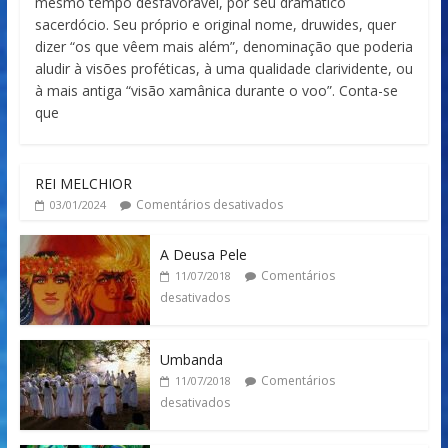
mesmo tempo desfavorável, por seu dramático
sacerdócio. Seu próprio e original nome, druwides, quer
dizer “os que vêem mais além”, denominação que poderia
aludir à visões proféticas, à uma qualidade clarividente, ou
à mais antiga “visão xamânica durante o voo”. Conta-se
que
REI MELCHIOR
Comentários desativados
03/01/2024
A Deusa Pele
Comentários
11/07/2018
desativados
Umbanda
Comentários
11/07/2018
desativados