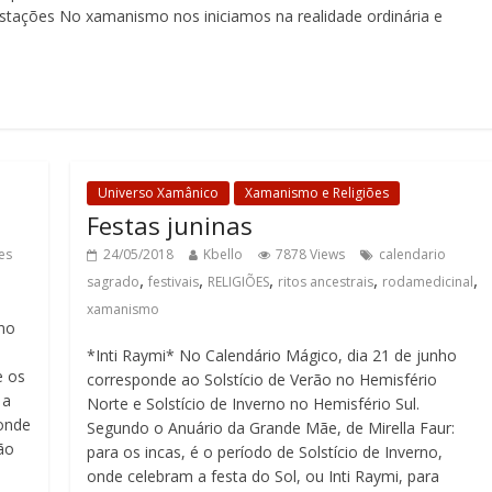
stações No xamanismo nos iniciamos na realidade ordinária e
Universo Xamânico
Xamanismo e Religiões
Festas juninas
es
24/05/2018
Kbello
7878 Views
calendario
,
,
,
,
,
sagrado
festivais
RELIGIÕES
ritos ancestrais
rodamedicinal
xamanismo
 no
*Inti Raymi* No Calendário Mágico, dia 21 de junho
e os
corresponde ao Solstício de Verão no Hemisfério
 a
Norte e Solstício de Inverno no Hemisfério Sul.
onde
Segundo o Anuário da Grande Mãe, de Mirella Faur:
ão
para os incas, é o período de Solstício de Inverno,
onde celebram a festa do Sol, ou Inti Raymi, para