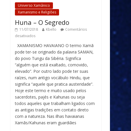
Universo Xamânico
Xamanismo e Religiões
Huna – O Segredo
11/07/2018
Kbello
Comentários
desativados
XAMANISMO HAVAIANO O termo Xamã
pode ter-se originado da palavra SAMAN,
do povo Tungu da Sibéria. Significa
“alguém que está exaltado, comovido,
elevado”. Por outro lado pode ter suas
raízes, num antigo vocábulo Hindu, que
significa “aquele que pratica austeridade”.
Hoje este termo e muito usado pelos
sacerdotes, pajés e Kahunas ou seja
todos aqueles que trabalham ligados com
as antigas tradições em contato direto
com a natureza. Nas ilhas havaianas
Xamãs/Kahunas eram guardiães