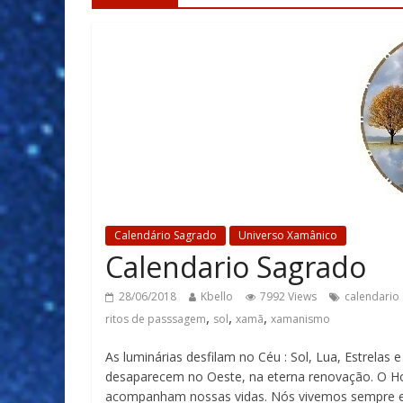
Calendário Sagrado
Universo Xamânico
Calendario Sagrado
28/06/2018
Kbello
7992 Views
calendario
,
,
,
ritos de passsagem
sol
xamã
xamanismo
As luminárias desfilam no Céu : Sol, Lua, Estrela
desaparecem no Oeste, na eterna renovação. O Hor
acompanham nossas vidas. Nós vivemos sempre ex