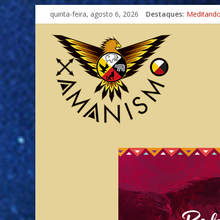
Imaginaçã
quinta-feira, agosto 6, 2026
Destaques:
Meditand
Autosufici
Xamanismo
Totens – 