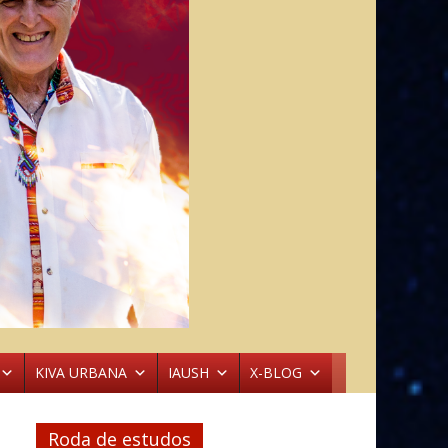
KIVA URBANA
IAUSH
X-BLOG
Roda de estudos