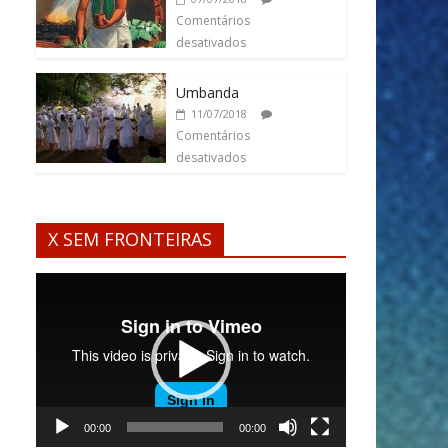
Comentários
desativados
Umbanda
11/07/2018
Comentários
desativados
X SEM FRONTEIRAS
Tocador
de
vídeo
00:00
00:00