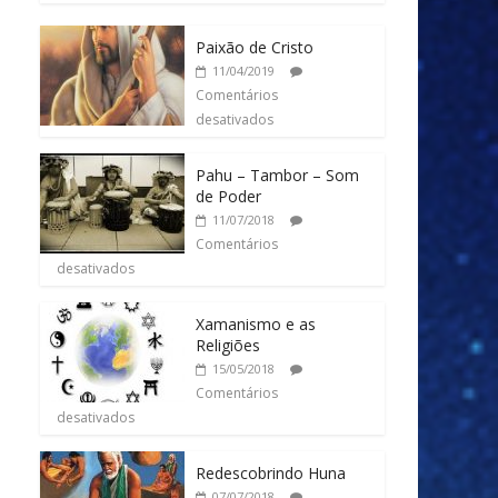
Paixão de Cristo
11/04/2019
Comentários
desativados
Pahu – Tambor – Som
de Poder
11/07/2018
Comentários
desativados
Xamanismo e as
Religiões
15/05/2018
Comentários
desativados
Redescobrindo Huna
07/07/2018