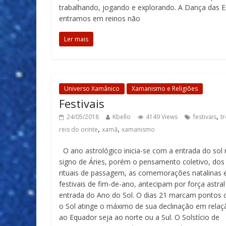
trabalhando, jogando e explorando. A Dança das E
entramos em reinos não
Ler mais
Universo Xamânico
Xamanismo e Religiões
Festivais
,
24/05/2018
Kbello
4149 Views
festivais
tr
,
,
reis do orinte
xamã
xamanismo
O ano astrológico inicia-se com a entrada do sol
signo de Áries, porém o pensamento coletivo, dos
rituais de passagem, as comemorações natalinas 
festivais de fim-de-ano, antecipam por força astral
entrada do Ano do Sol. O dias 21 marcam pontos 
o Sol atinge o máximo de sua declinação em relaç
ao Equador seja ao norte ou a Sul. O Solstício de