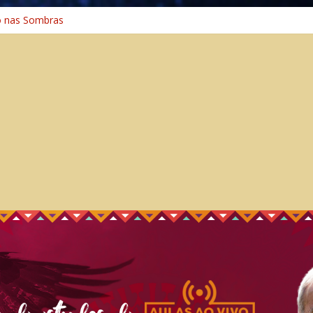
o na Cura
o nas Sombras
ência: A Jornada do Espírito Ancestral
 Universal
Caminho Espiritual – Crescimento