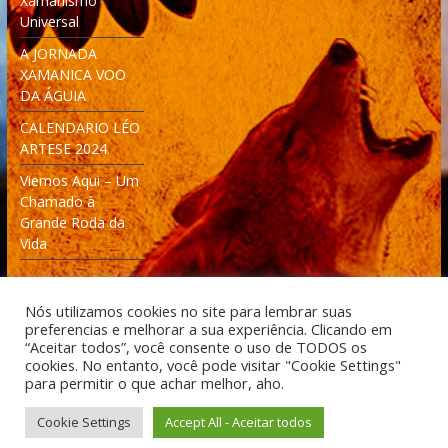
Xamanismo
Universal
A JORNADA
XAMANICA VOO
DA ÁGUIA
CALENDARIO LÉO
ARTESE 2024
Viemos Aqui – Um
Chamado à
Grande Roda da
Vida
Nós utilizamos cookies no site para lembrar suas
preferencias e melhorar a sua experiência. Clicando em
“Aceitar todos”, você consente o uso de TODOS os
cookies. No entanto, você pode visitar "Cookie Settings"
Desenvolvido: Moleculas4D - Engenharia Espacial e
para permitir o que achar melhor, aho.
Tecnologia [moleculas4d.com.br]
Cookie Settings
Accept All - Aceitar todos