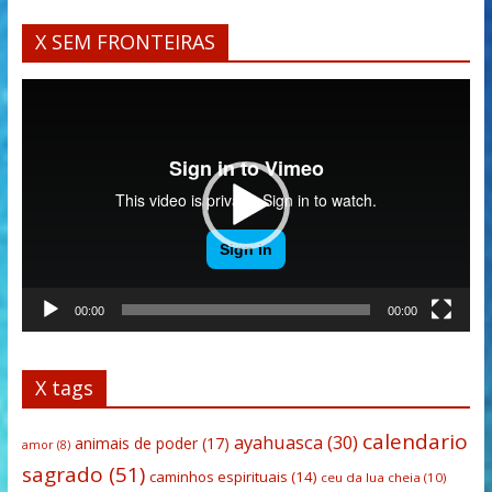
X SEM FRONTEIRAS
Tocador
de
vídeo
00:00
00:00
X tags
calendario
ayahuasca
(30)
animais de poder
(17)
amor
(8)
sagrado
(51)
caminhos espirituais
(14)
ceu da lua cheia
(10)