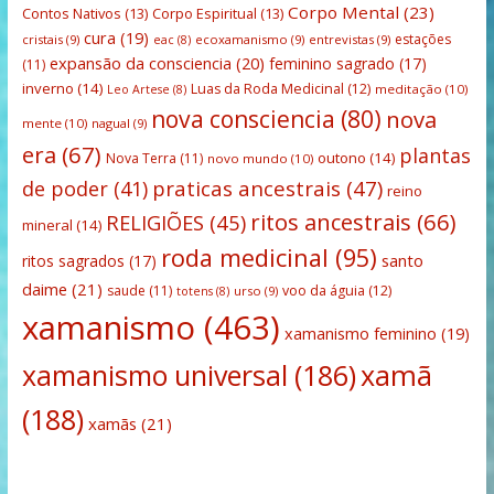
Corpo Mental
(23)
Contos Nativos
(13)
Corpo Espiritual
(13)
cura
(19)
estações
cristais
(9)
ecoxamanismo
(9)
entrevistas
(9)
eac
(8)
expansão da consciencia
(20)
feminino sagrado
(17)
(11)
inverno
(14)
Luas da Roda Medicinal
(12)
meditação
(10)
Leo Artese
(8)
nova consciencia
(80)
nova
mente
(10)
nagual
(9)
era
(67)
plantas
outono
(14)
Nova Terra
(11)
novo mundo
(10)
praticas ancestrais
(47)
de poder
(41)
reino
ritos ancestrais
(66)
RELIGIÕES
(45)
mineral
(14)
roda medicinal
(95)
santo
ritos sagrados
(17)
daime
(21)
saude
(11)
voo da águia
(12)
urso
(9)
totens
(8)
xamanismo
(463)
xamanismo feminino
(19)
xamanismo universal
(186)
xamã
(188)
xamãs
(21)