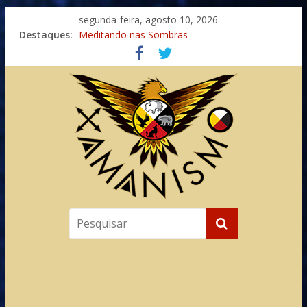
segunda-feira, agosto 10, 2026
Imaginação na Cura
Destaques:
Meditando nas Sombras
Autosuficiência: A Jornada do Espírito Ancestral
Xamanismo Universal
Totens – Caminho Espiritual – Crescimento