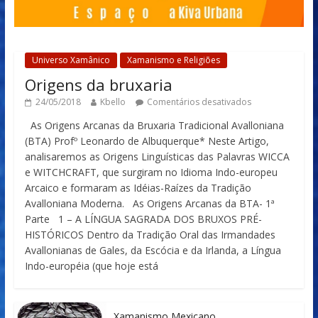
Universo Xamânico
Xamanismo e Religiões
Origens da bruxaria
24/05/2018
Kbello
Comentários desativados
As Origens Arcanas da Bruxaria Tradicional Avalloniana
(BTA) Profº Leonardo de Albuquerque* Neste Artigo,
analisaremos as Origens Linguísticas das Palavras WICCA
e WITCHCRAFT, que surgiram no Idioma Indo-europeu
Arcaico e formaram as Idéias-Raízes da Tradição
Avalloniana Moderna. As Origens Arcanas da BTA- 1ª
Parte 1 – A LÍNGUA SAGRADA DOS BRUXOS PRÉ-
HISTÓRICOS Dentro da Tradição Oral das Irmandades
Avallonianas de Gales, da Escócia e da Irlanda, a Língua
Indo-européia (que hoje está
Xamanismo Mexicano