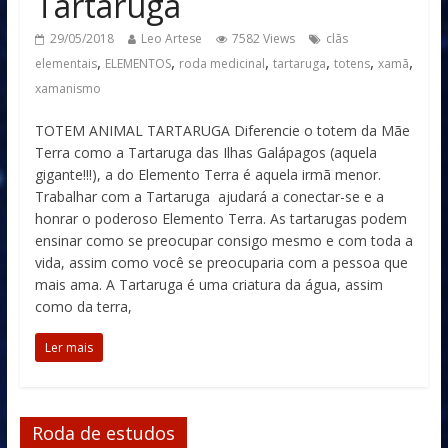
Tartaruga
29/05/2018
Leo Artese
7582 Views
clãs
,
,
,
,
,
,
elementais
ELEMENTOS
roda medicinal
tartaruga
totens
xamã
xamanismo
TOTEM ANIMAL TARTARUGA Diferencie o totem da Mãe
Terra como a Tartaruga das Ilhas Galápagos (aquela
gigante!!!), a do Elemento Terra é aquela irmã menor.
Trabalhar com a Tartaruga ajudará a conectar-se e a
honrar o poderoso Elemento Terra. As tartarugas podem
ensinar como se preocupar consigo mesmo e com toda a
vida, assim como você se preocuparia com a pessoa que
mais ama. A Tartaruga é uma criatura da água, assim
como da terra,
Ler mais
Roda de estudos