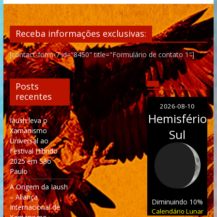
Receba informações exclusivas:
[contact-form-7 id="8450" title="Formulário de contato 1"]
Posts
recentes
2026-08-10
Hemisfério
Iaush leva o
Xamanismo
Sul
Universal ao
Festival Híbrido
2025 em São
Paulo
A Origem da Iaush
– Aliança
Diminuindo 10%
Internacional de
Calendário Lunar