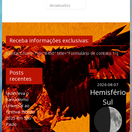
desativados
Receba informações exclusivas:
[contact-form-7 id="8450" title="Formulário de contato 1"]
Posts
recentes
2026-08-07
Hemisfério
Iaush leva o
Xamanismo
Sul
Universal ao
Festival Híbrido
2025 em São
Paulo