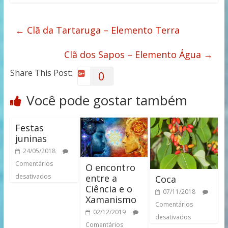
←
Clã da Tartaruga – Elemento Terra
Clã dos Sapos – Elemento Água
→
Share This Post:
0
Você pode gostar também
Festas
juninas
24/05/2018
Comentários
O encontro
entre a
desativados
Coca
Ciência e o
07/11/2018
Xamanismo
Comentários
02/12/2019
desativados
Comentários