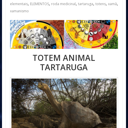
,
,
,
,
,
,
elementais
ELEMENTOS
roda medicinal
tartaruga
totens
xamã
xamanismo
TOTEM ANIMAL
TARTARUGA