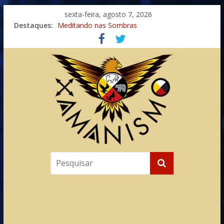
sexta-feira, agosto 7, 2026
Imaginação na Cura
Destaques:
Meditando nas Sombras
Autosuficiência: A Jornada do Espírito Ancestral
Xamanismo Universal
Totens – Caminho Espiritual – Crescimento