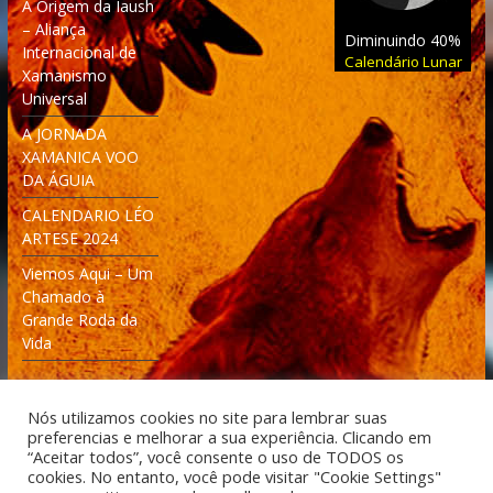
A Origem da Iaush
– Aliança
Diminuindo 40%
Internacional de
Calendário Lunar
Xamanismo
Universal
A JORNADA
XAMANICA VOO
DA ÁGUIA
CALENDARIO LÉO
ARTESE 2024
Viemos Aqui – Um
Chamado à
Grande Roda da
Vida
Nós utilizamos cookies no site para lembrar suas
preferencias e melhorar a sua experiência. Clicando em
“Aceitar todos”, você consente o uso de TODOS os
cookies. No entanto, você pode visitar "Cookie Settings"
Desenvolvido: Moleculas4D - Engenharia Espacial e