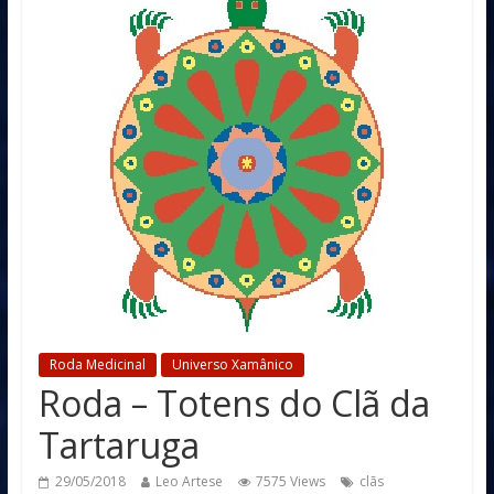
Roda Medicinal
Universo Xamânico
Roda – Totens do Clã da
Tartaruga
29/05/2018
Leo Artese
7575 Views
clãs