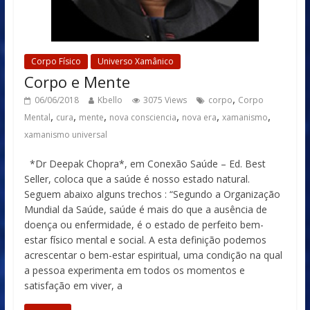
Corpo Físico
Universo Xamânico
Corpo e Mente
,
06/06/2018
Kbello
3075 Views
corpo
Corpo
,
,
,
,
,
,
Mental
cura
mente
nova consciencia
nova era
xamanismo
xamanismo universal
*Dr Deepak Chopra*, em Conexão Saúde – Ed. Best
Seller, coloca que a saúde é nosso estado natural.
Seguem abaixo alguns trechos : “Segundo a Organização
Mundial da Saúde, saúde é mais do que a ausência de
doença ou enfermidade, é o estado de perfeito bem-
estar físico mental e social. A esta definição podemos
acrescentar o bem-estar espiritual, uma condição na qual
a pessoa experimenta em todos os momentos e
satisfação em viver, a