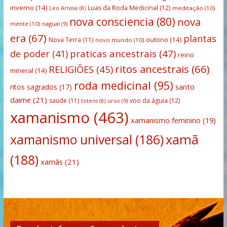
inverno
(14)
Luas da Roda Medicinal
(12)
meditação
(10)
Leo Artese
(8)
nova consciencia
(80)
nova
mente
(10)
nagual
(9)
era
(67)
plantas
outono
(14)
Nova Terra
(11)
novo mundo
(10)
praticas ancestrais
(47)
de poder
(41)
reino
ritos ancestrais
(66)
RELIGIÕES
(45)
mineral
(14)
roda medicinal
(95)
santo
ritos sagrados
(17)
daime
(21)
saude
(11)
voo da águia
(12)
urso
(9)
totens
(8)
xamanismo
(463)
xamanismo feminino
(19)
xamanismo universal
(186)
xamã
(188)
xamãs
(21)