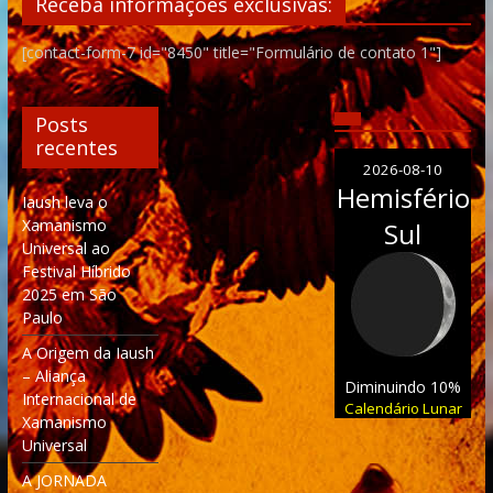
Receba informações exclusivas:
[contact-form-7 id="8450" title="Formulário de contato 1"]
Posts
recentes
2026-08-10
Hemisfério
Iaush leva o
Xamanismo
Sul
Universal ao
Festival Híbrido
2025 em São
Paulo
A Origem da Iaush
– Aliança
Diminuindo 10%
Internacional de
Calendário Lunar
Xamanismo
Universal
A JORNADA