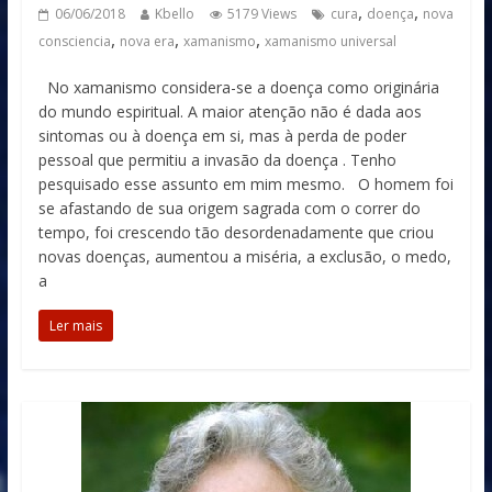
,
,
06/06/2018
Kbello
5179 Views
cura
doença
nova
,
,
,
consciencia
nova era
xamanismo
xamanismo universal
No xamanismo considera-se a doença como originária
do mundo espiritual. A maior atenção não é dada aos
sintomas ou à doença em si, mas à perda de poder
pessoal que permitiu a invasão da doença . Tenho
pesquisado esse assunto em mim mesmo. O homem foi
se afastando de sua origem sagrada com o correr do
tempo, foi crescendo tão desordenadamente que criou
novas doenças, aumentou a miséria, a exclusão, o medo,
a
Ler mais