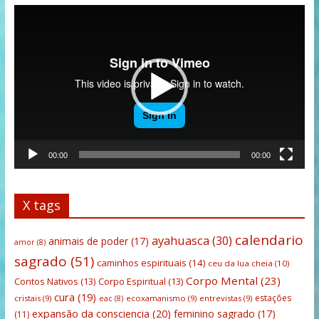
Tocador
de
vídeo
00:00
00:00
X tags
calendario
ayahuasca
(30)
animais de poder
(17)
amor
(8)
sagrado
(51)
caminhos espirituais
(14)
ceu da lua cheia
(10)
Corpo Mental
(23)
Contos Nativos
(13)
Corpo Espiritual
(13)
cura
(19)
estações
cristais
(9)
ecoxamanismo
(9)
entrevistas
(9)
eac
(8)
expansão da consciencia
(20)
feminino sagrado
(17)
(11)