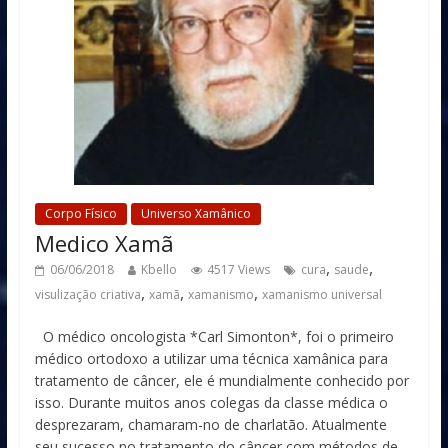
Corpo Físico
Universo Xamânico
Medico Xamã
,
,
06/06/2018
Kbello
4517 Views
cura
saude
,
,
,
visulização criativa
xamã
xamanismo
xamanismo universal
O médico oncologista *Carl Simonton*, foi o primeiro
médico ortodoxo a utilizar uma técnica xamânica para
tratamento de câncer, ele é mundialmente conhecido por
isso. Durante muitos anos colegas da classe médica o
desprezaram, chamaram-no de charlatão. Atualmente
seu sucesso no tratamento do câncer com métodos de