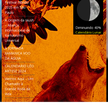
Festival Híbrido
2025 em São
Paulo
A Origem da Iaush
– Aliança
Diminuindo 40%
Internacional de
Calendário Lunar
Xamanismo
Universal
A JORNADA
XAMANICA VOO
DA ÁGUIA
CALENDARIO LÉO
ARTESE 2024
Viemos Aqui – Um
Chamado à
Grande Roda da
Vida