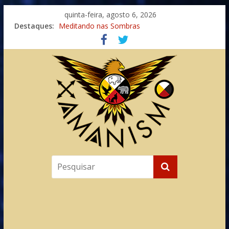
quinta-feira, agosto 6, 2026
Destaques:
Meditando nas Sombras
Autosuficiência: A Jornada do Espírito Ancestral
Xamanismo Universal
Totens – Caminho Espiritual – Crescimento
Imaginação na Cura