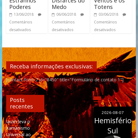
Disfarces do
Estranhos
Ventos e os
Medo
Poderes
Totens
06/06/2018
13/06/2018
03/06/2018
Comentários
Comentários
Comentários
desativados
desativados
desativados
Receba informações exclusivas:
[contact-form-7 id="8450" title="Formulário de contato 1"]
Posts
recentes
2026-08-07
Hemisfério
Iaush leva o
Xamanismo
Sul
Universal ao