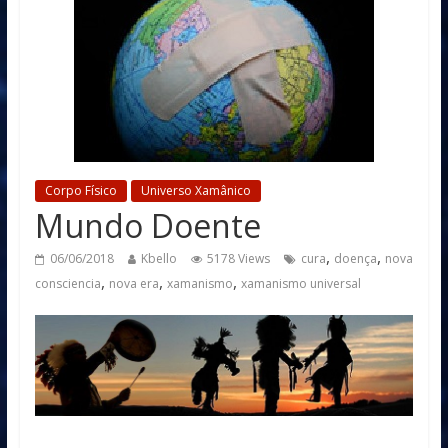
Corpo Físico
Universo Xamânico
Mundo Doente
,
,
06/06/2018
Kbello
5178 Views
cura
doença
nova
,
,
,
consciencia
nova era
xamanismo
xamanismo universal