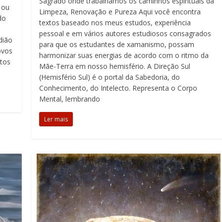
Sagrado onde trabalhamos os caminhos espirituais da
 ou
Limpeza, Renovação e Pureza Aqui você encontra
do
textos baseado nos meus estudos, experiência
pessoal e em vários autores estudiosos consagrados
dião
para que os estudantes de xamanismo, possam
ovos
harmonizar suas energias de acordo com o ritmo da
tos
Mãe-Terra em nosso hemisfério. A Direção Sul
(Hemisfério Sul) é o portal da Sabedoria, do
Conhecimento, do Intelecto. Representa o Corpo
Mental, lembrando
Ler mais