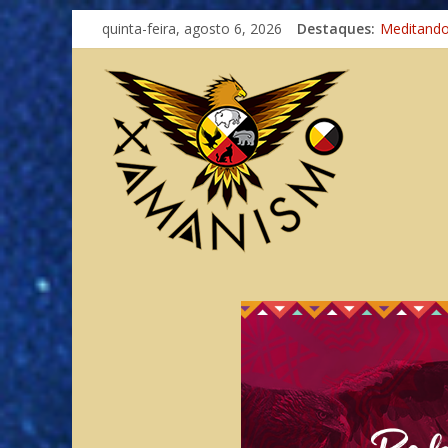
quinta-feira, agosto 6, 2026
Destaques:
Imaginaçã
Meditand
Autosufici
Xamanismo
Totens – 