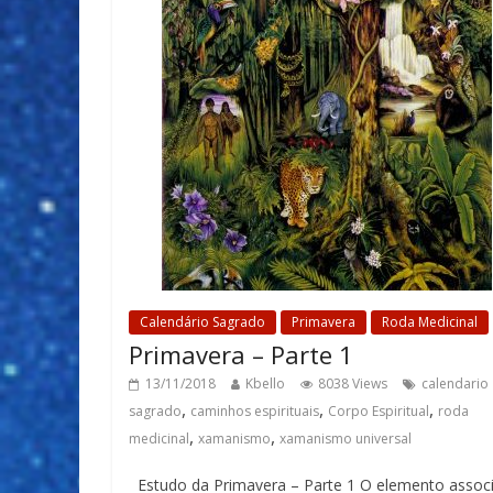
Calendário Sagrado
Primavera
Roda Medicinal
Primavera – Parte 1
13/11/2018
Kbello
8038 Views
calendario
,
,
,
sagrado
caminhos espirituais
Corpo Espiritual
roda
,
,
medicinal
xamanismo
xamanismo universal
Estudo da Primavera – Parte 1 O elemento assoc