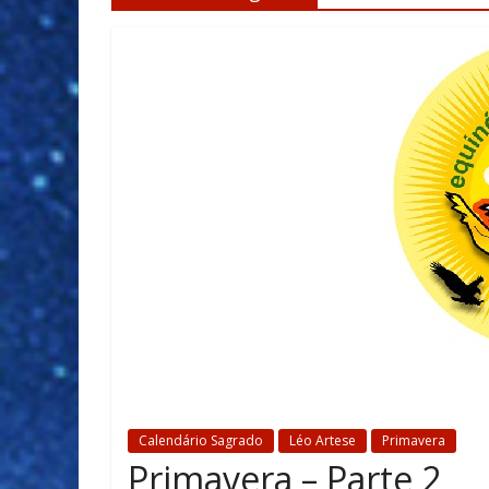
Calendário Sagrado
Léo Artese
Primavera
Primavera – Parte 2