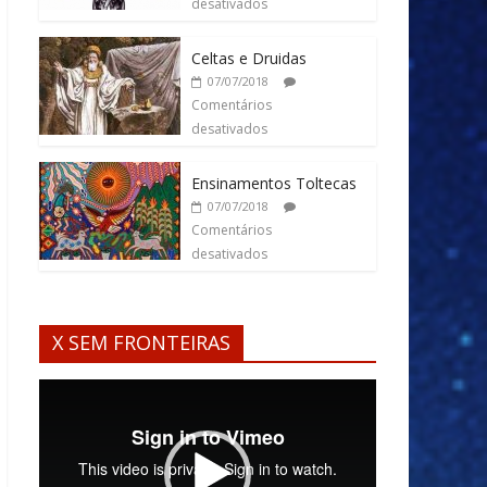
desativados
Celtas e Druidas
07/07/2018
Comentários
desativados
Ensinamentos Toltecas
07/07/2018
Comentários
desativados
X SEM FRONTEIRAS
Tocador
de
vídeo