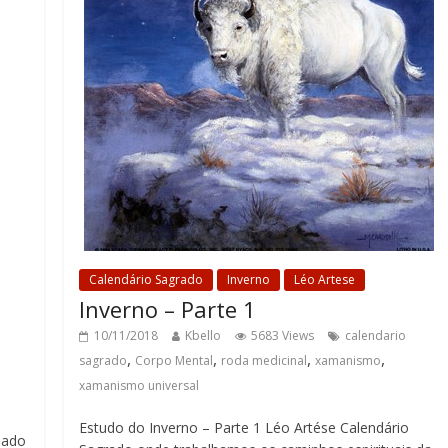
Calendário Sagrado
Inverno
Léo Artese
Inverno – Parte 1
10/11/2018
Kbello
5683 Views
calendario
,
,
,
,
sagrado
Corpo Mental
roda medicinal
xamanismo
xamanismo universal
Estudo do Inverno – Parte 1 Léo Artése Calendário
iado