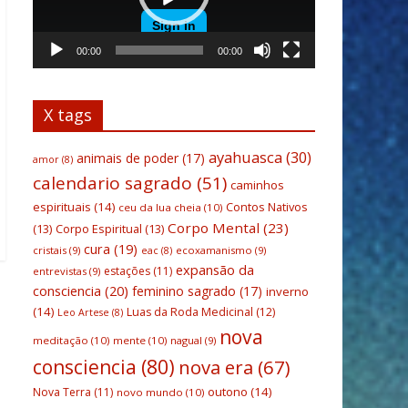
00:00
00:00
X tags
ayahuasca
(30)
animais de poder
(17)
amor
(8)
calendario sagrado
(51)
caminhos
espirituais
(14)
Contos Nativos
ceu da lua cheia
(10)
Corpo Mental
(23)
(13)
Corpo Espiritual
(13)
cura
(19)
cristais
(9)
ecoxamanismo
(9)
eac
(8)
expansão da
estações
(11)
entrevistas
(9)
consciencia
(20)
feminino sagrado
(17)
inverno
(14)
Luas da Roda Medicinal
(12)
Leo Artese
(8)
nova
meditação
(10)
mente
(10)
nagual
(9)
consciencia
(80)
nova era
(67)
outono
(14)
Nova Terra
(11)
novo mundo
(10)