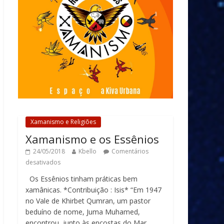
Xamanismo e Religiões
Xamanismo e os Essênios
24/05/2018
Kbello
Comentários
desativados
Os Essênios tinham práticas bem
xamânicas. *Contribuição : Isis* “Em 1947
no Vale de Khirbet Qumran, um pastor
beduíno de nome, Juma Muhamed,
encontrou, junto às encostas do Mar