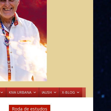
KIVA URBANA
IAUSH
X-BLOG
Roda de estudos