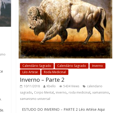
smo
Calendário Sagrado
Calendário Sagrado
Inverno
ce
Léo Artese
Roda Medicinal
Inverno – Parte 2
10/11/2018
Kbello
5434 Views
calendario
,
,
,
,
,
sagrado
Corpo Mental
inverno
roda medicinal
xamanismo
o
.
xamanismo universal
ESTUDO DO INVERNO – PARTE 2 Léo Artése Aqui
de.