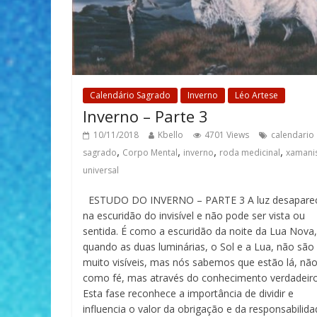
Calendário Sagrado
Inverno
Léo Artese
Inverno – Parte 3
10/11/2018
Kbello
4701 Views
calendario
,
,
,
,
sagrado
Corpo Mental
inverno
roda medicinal
xamani
universal
ESTUDO DO INVERNO – PARTE 3 A luz desapare
na escuridão do invisível e não pode ser vista ou
sentida. É como a escuridão da noite da Lua Nova,
quando as duas luminárias, o Sol e a Lua, não são
muito visíveis, mas nós sabemos que estão lá, nã
como fé, mas através do conhecimento verdadeiro
Esta fase reconhece a importância de dividir e
influencia o valor da obrigação e da responsabilida