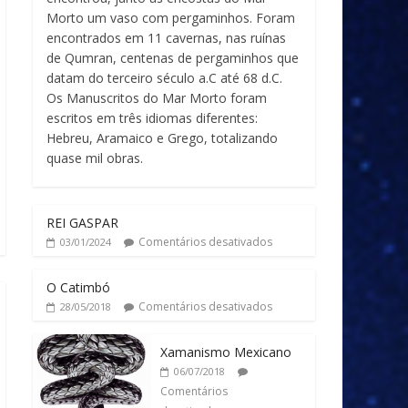
Morto um vaso com pergaminhos. Foram
encontrados em 11 cavernas, nas ruínas
de Qumran, centenas de pergaminhos que
datam do terceiro século a.C até 68 d.C.
Os Manuscritos do Mar Morto foram
escritos em três idiomas diferentes:
Hebreu, Aramaico e Grego, totalizando
quase mil obras.
REI GASPAR
Comentários desativados
03/01/2024
O Catimbó
Comentários desativados
28/05/2018
Xamanismo Mexicano
06/07/2018
Comentários