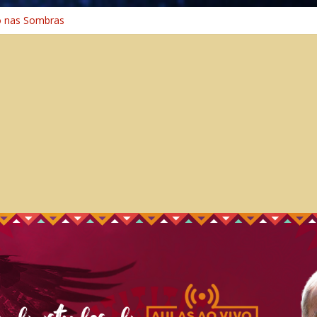
o na Cura
o nas Sombras
ência: A Jornada do Espírito Ancestral
 Universal
Caminho Espiritual – Crescimento