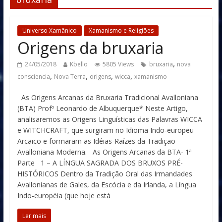
Universo Xamânico
Xamanismo e Religiões
Origens da bruxaria
,
24/05/2018
Kbello
5805 Views
bruxaria
nova
,
,
,
,
consciencia
Nova Terra
origens
wicca
xamanismo
As Origens Arcanas da Bruxaria Tradicional Avalloniana
(BTA) Profº Leonardo de Albuquerque* Neste Artigo,
analisaremos as Origens Linguísticas das Palavras WICCA
e WITCHCRAFT, que surgiram no Idioma Indo-europeu
Arcaico e formaram as Idéias-Raízes da Tradição
Avalloniana Moderna. As Origens Arcanas da BTA- 1ª
Parte 1 – A LÍNGUA SAGRADA DOS BRUXOS PRÉ-
HISTÓRICOS Dentro da Tradição Oral das Irmandades
Avallonianas de Gales, da Escócia e da Irlanda, a Língua
Indo-européia (que hoje está
Ler mais