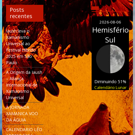
Posts
recentes
2026-08-06
Hemisfério
Iaush leva o
Xamanismo
Sul
Universal ao
Festival Híbrido
2025 em São
Paulo
A Origem da Iaush
– Aliança
Diminuindo 51%
Internacional de
Calendário Lunar
Xamanismo
Universal
A JORNADA
XAMANICA VOO
DA ÁGUIA
CALENDARIO LÉO