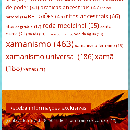
praticas ancestrais
(47)
de poder
(41)
reino
ritos ancestrais
(66)
RELIGIÕES
(45)
mineral
(14)
roda medicinal
(95)
santo
ritos sagrados
(17)
daime
(21)
saude
(11)
voo da águia
(12)
urso
(9)
totens
(8)
xamanismo
(463)
xamanismo feminino
(19)
xamanismo universal
(186)
xamã
(188)
xamãs
(21)
Receba informações exclusivas:
[contact-form-7 id="8450" title="Formulário de contato 1"]