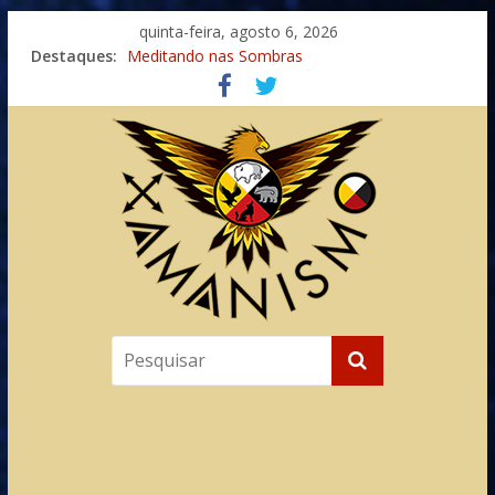
quinta-feira, agosto 6, 2026
Imaginação na Cura
Destaques:
Meditando nas Sombras
Autosuficiência: A Jornada do Espírito Ancestral
Xamanismo Universal
Totens – Caminho Espiritual – Crescimento