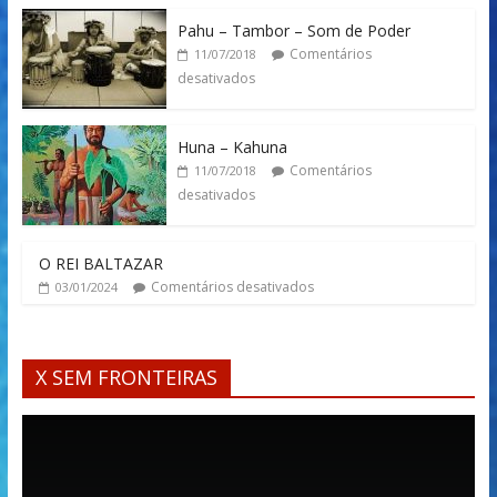
Pahu – Tambor – Som de Poder
Comentários
11/07/2018
desativados
Huna – Kahuna
Comentários
11/07/2018
desativados
O REI BALTAZAR
Comentários desativados
03/01/2024
X SEM FRONTEIRAS
Tocador
de
vídeo