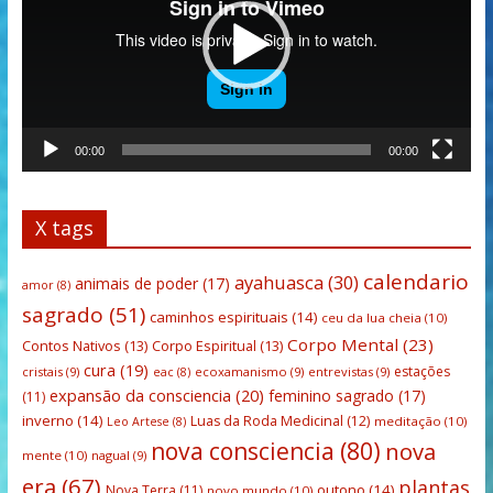
00:00
00:00
X tags
calendario
ayahuasca
(30)
animais de poder
(17)
amor
(8)
sagrado
(51)
caminhos espirituais
(14)
ceu da lua cheia
(10)
Corpo Mental
(23)
Contos Nativos
(13)
Corpo Espiritual
(13)
cura
(19)
estações
cristais
(9)
ecoxamanismo
(9)
entrevistas
(9)
eac
(8)
expansão da consciencia
(20)
feminino sagrado
(17)
(11)
inverno
(14)
Luas da Roda Medicinal
(12)
meditação
(10)
Leo Artese
(8)
nova consciencia
(80)
nova
mente
(10)
nagual
(9)
era
(67)
plantas
outono
(14)
Nova Terra
(11)
novo mundo
(10)