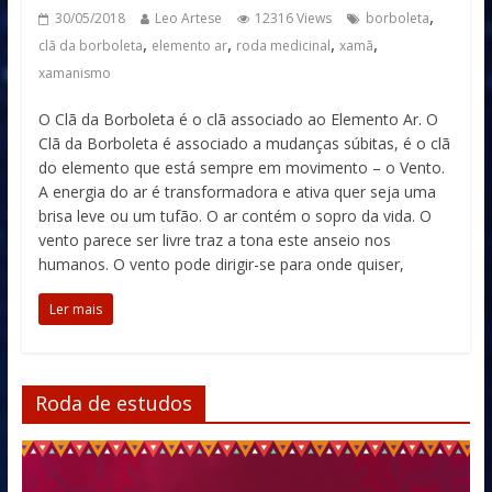
,
30/05/2018
Leo Artese
12316 Views
borboleta
,
,
,
,
clã da borboleta
elemento ar
roda medicinal
xamã
xamanismo
O Clã da Borboleta é o clã associado ao Elemento Ar. O
Clã da Borboleta é associado a mudanças súbitas, é o clã
do elemento que está sempre em movimento – o Vento.
A energia do ar é transformadora e ativa quer seja uma
brisa leve ou um tufão. O ar contém o sopro da vida. O
vento parece ser livre traz a tona este anseio nos
humanos. O vento pode dirigir-se para onde quiser,
Ler mais
Roda de estudos