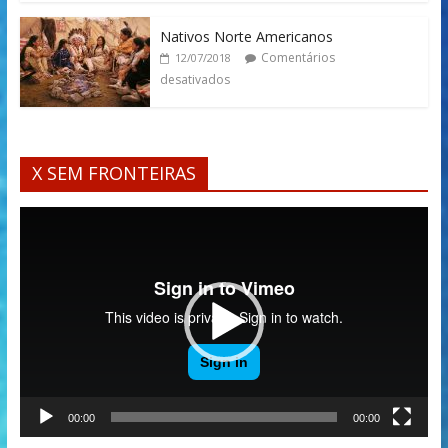
Nativos Norte Americanos
Comentários
12/07/2018
desativados
X SEM FRONTEIRAS
Tocador
de
vídeo
00:00
00:00