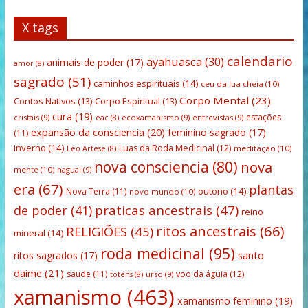
X tags
calendario
ayahuasca
(30)
animais de poder
(17)
amor
(8)
sagrado
(51)
caminhos espirituais
(14)
ceu da lua cheia
(10)
Corpo Mental
(23)
Contos Nativos
(13)
Corpo Espiritual
(13)
cura
(19)
estações
cristais
(9)
ecoxamanismo
(9)
entrevistas
(9)
eac
(8)
expansão da consciencia
(20)
feminino sagrado
(17)
(11)
inverno
(14)
Luas da Roda Medicinal
(12)
meditação
(10)
Leo Artese
(8)
nova consciencia
(80)
nova
mente
(10)
nagual
(9)
era
(67)
plantas
outono
(14)
Nova Terra
(11)
novo mundo
(10)
praticas ancestrais
(47)
de poder
(41)
reino
ritos ancestrais
(66)
RELIGIÕES
(45)
mineral
(14)
roda medicinal
(95)
santo
ritos sagrados
(17)
daime
(21)
saude
(11)
voo da águia
(12)
urso
(9)
totens
(8)
xamanismo
(463)
xamanismo feminino
(19)