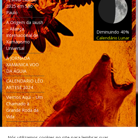
2025 em São
Paulo
A Origem da Iaush
– Aliança
Diminuindo 40%
Internacional de
Calendário Lunar
Xamanismo
Universal
A JORNADA
XAMANICA VOO
DA ÁGUIA
CALENDARIO LÉO
ARTESE 2024
Viemos Aqui – Um
Chamado à
Grande Roda da
Vida
Nós utilizamos cookies no site para lembrar suas