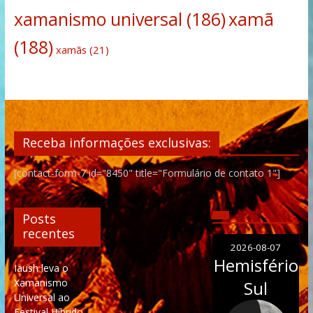
xamanismo universal
(186)
xamã
(188)
xamãs
(21)
Receba informações exclusivas:
[contact-form-7 id="8450" title="Formulário de contato 1"]
Posts
recentes
2026-08-07
Hemisfério
Iaush leva o
Xamanismo
Sul
Universal ao
Festival Híbrido