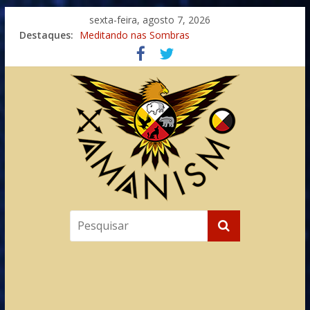
sexta-feira, agosto 7, 2026
Destaques:
Meditando nas Sombras
Autosuficiência: A Jornada do Espírito Ancestral
Xamanismo Universal
Totens – Caminho Espiritual – Crescimento
Imaginação na Cura