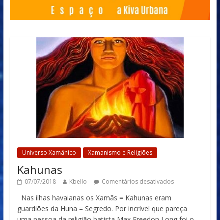
Universo Xamânico
Xamanismo e Religiões
Kahunas
07/07/2018
Kbello
Comentários desativados
Nas ilhas havaianas os Xamãs = Kahunas eram
guardiões da Huna = Segredo. Por incrível que pareça
uma pessoa da religião batista Max Freedon Long foi o