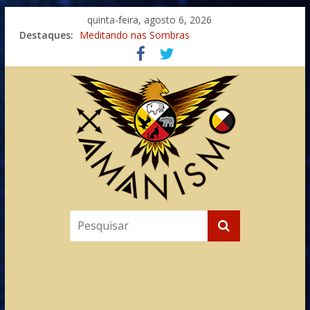
quinta-feira, agosto 6, 2026
Destaques:
Meditando nas Sombras
Autosuficiência: A Jornada do Espírito Ancestral
Xamanismo Universal
Totens – Caminho Espiritual – Crescimento
Imaginação na Cura