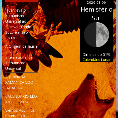
2026-08-06
Hemisfério
Iaush leva o
Xamanismo
Sul
Universal ao
Festival Híbrido
2025 em São
Paulo
A Origem da Iaush
– Aliança
Diminuindo 51%
Internacional de
Calendário Lunar
Xamanismo
Universal
A JORNADA
XAMANICA VOO
DA ÁGUIA
CALENDARIO LÉO
ARTESE 2024
Viemos Aqui – Um
Chamado à