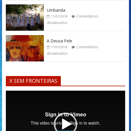
Umbanda
Comentários
11/07/2018
desativados
A Deusa Pele
Comentários
11/07/2018
desativados
X SEM FRONTEIRAS
Tocador
de
vídeo