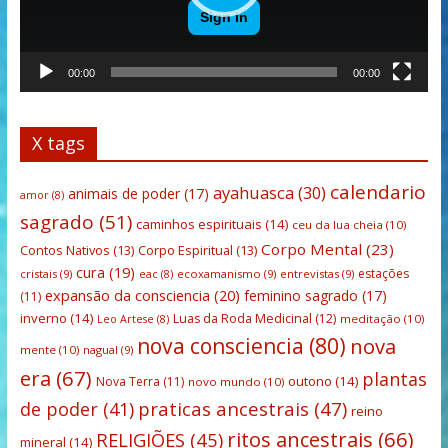
00:00
00:00
X tags
calendario
ayahuasca
(30)
animais de poder
(17)
amor
(8)
sagrado
(51)
caminhos espirituais
(14)
ceu da lua cheia
(10)
Corpo Mental
(23)
Contos Nativos
(13)
Corpo Espiritual
(13)
cura
(19)
estações
cristais
(9)
ecoxamanismo
(9)
entrevistas
(9)
eac
(8)
expansão da consciencia
(20)
feminino sagrado
(17)
(11)
inverno
(14)
Luas da Roda Medicinal
(12)
meditação
(10)
Leo Artese
(8)
nova consciencia
(80)
nova
mente
(10)
nagual
(9)
era
(67)
plantas
outono
(14)
Nova Terra
(11)
novo mundo
(10)
praticas ancestrais
(47)
de poder
(41)
reino
ritos ancestrais
(66)
RELIGIÕES
(45)
mineral
(14)