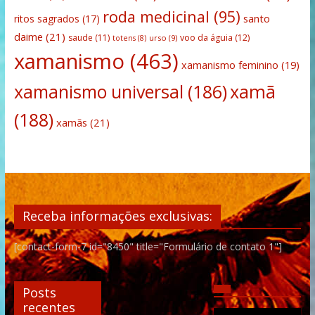
roda medicinal
(95)
santo
ritos sagrados
(17)
daime
(21)
saude
(11)
voo da águia
(12)
urso
(9)
totens
(8)
xamanismo
(463)
xamanismo feminino
(19)
xamanismo universal
(186)
xamã
(188)
xamãs
(21)
Receba informações exclusivas:
[contact-form-7 id="8450" title="Formulário de contato 1"]
Posts
recentes