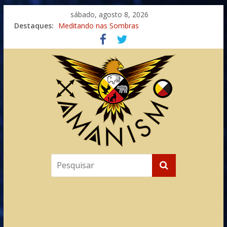
sábado, agosto 8, 2026
Destaques:
Meditando nas Sombras
Autosuficiência: A Jornada do Espírito Ancestral
Xamanismo Universal
Totens – Caminho Espiritual – Crescimento
Imaginação na Cura