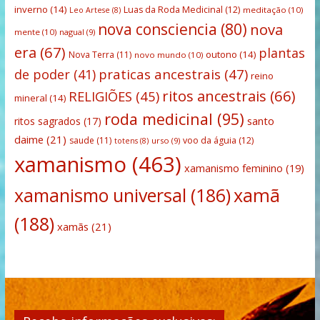
inverno
(14)
Luas da Roda Medicinal
(12)
meditação
(10)
Leo Artese
(8)
nova consciencia
(80)
nova
mente
(10)
nagual
(9)
era
(67)
plantas
outono
(14)
Nova Terra
(11)
novo mundo
(10)
praticas ancestrais
(47)
de poder
(41)
reino
ritos ancestrais
(66)
RELIGIÕES
(45)
mineral
(14)
roda medicinal
(95)
santo
ritos sagrados
(17)
daime
(21)
saude
(11)
voo da águia
(12)
urso
(9)
totens
(8)
xamanismo
(463)
xamanismo feminino
(19)
xamanismo universal
(186)
xamã
(188)
xamãs
(21)