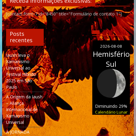
Receba informações exclusivas:
[contact-form-7 id="8450" title="Formulário de contato 1"]
Posts
recentes
2026-08-08
Hemisfério
Iaush leva o
Xamanismo
Sul
Universal ao
Festival Híbrido
2025 em São
Paulo
A Origem da Iaush
– Aliança
Diminuindo 29%
Internacional de
Calendário Lunar
Xamanismo
Universal
A JORNADA