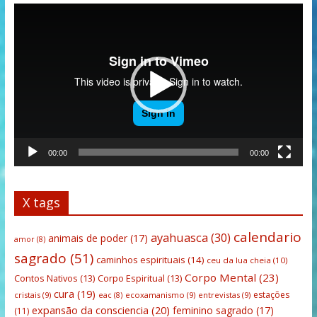
Tocador
de
vídeo
00:00
00:00
X tags
calendario
ayahuasca
(30)
animais de poder
(17)
amor
(8)
sagrado
(51)
caminhos espirituais
(14)
ceu da lua cheia
(10)
Corpo Mental
(23)
Contos Nativos
(13)
Corpo Espiritual
(13)
cura
(19)
estações
cristais
(9)
ecoxamanismo
(9)
entrevistas
(9)
eac
(8)
expansão da consciencia
(20)
feminino sagrado
(17)
(11)