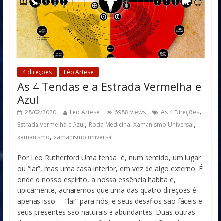
4 direções
Léo Artese
As 4 Tendas e a Estrada Vermelha e
Azul
,
28/02/2020
Leo Artese
6988 Views
As 4 Direções
,
,
Estrada Vermelha e Azul
Roda Medicinal Xamanismo Universal
,
xamanismo
xamanismo universal
Por Leo Rutherford Uma tenda é, num sentido, um lugar
ou “lar”, mas uma casa interior, em vez de algo externo. É
onde o nosso espírito, a nossa essência habita e,
tipicamente, acharemos que uma das quatro direções é
apenas isso – “lar” para nós, e seus desafios são fáceis e
seus presentes são naturais e abundantes. Duas outras