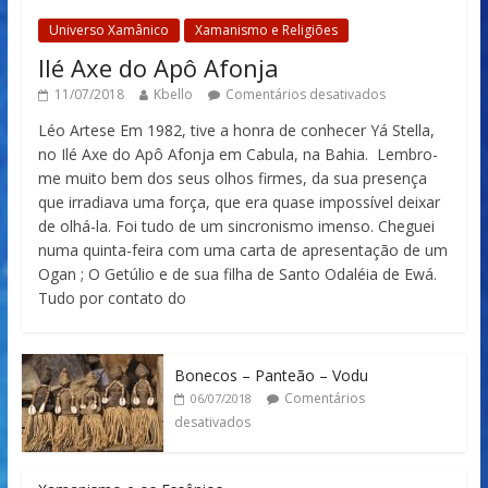
Universo Xamânico
Xamanismo e Religiões
Ilé Axe do Apô Afonja
11/07/2018
Kbello
Comentários desativados
Léo Artese Em 1982, tive a honra de conhecer Yá Stella,
no Ilé Axe do Apô Afonja em Cabula, na Bahia. Lembro-
me muito bem dos seus olhos firmes, da sua presença
que irradiava uma força, que era quase impossível deixar
de olhá-la. Foi tudo de um sincronismo imenso. Cheguei
numa quinta-feira com uma carta de apresentação de um
Ogan ; O Getúlio e de sua filha de Santo Odaléia de Ewá.
Tudo por contato do
Bonecos – Panteão – Vodu
Comentários
06/07/2018
desativados