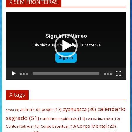
X SEM FRONTEIRAS
Tocador
de
vídeo
00:00
00:00
X tags
calendario
ayahuasca
(30)
animais de poder
(17)
amor
(8)
sagrado
(51)
caminhos espirituais
(14)
ceu da lua cheia
(10)
Corpo Mental
(23)
Contos Nativos
(13)
Corpo Espiritual
(13)