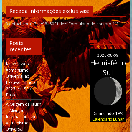
Receba informações exclusivas:
[contact-form-7 id="8450" title="Formulário de contato 1"]
Posts
recentes
2026-08-09
Hemisfério
Iaush leva o
Xamanismo
Sul
Universal ao
Festival Híbrido
2025 em São
Paulo
A Origem da Iaush
– Aliança
Diminuindo 19%
Internacional de
Calendário Lunar
Xamanismo
Universal