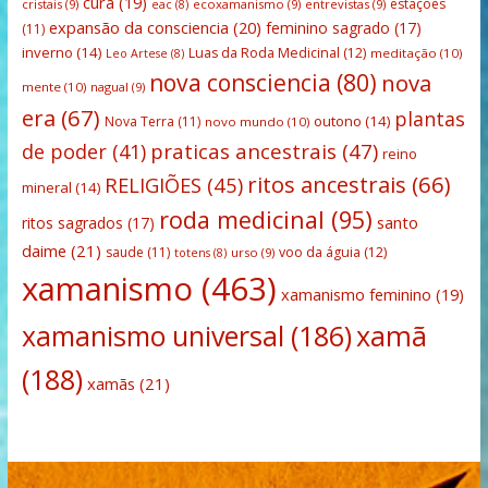
cura
(19)
estações
cristais
(9)
ecoxamanismo
(9)
entrevistas
(9)
eac
(8)
expansão da consciencia
(20)
feminino sagrado
(17)
(11)
inverno
(14)
Luas da Roda Medicinal
(12)
meditação
(10)
Leo Artese
(8)
nova consciencia
(80)
nova
mente
(10)
nagual
(9)
era
(67)
plantas
outono
(14)
Nova Terra
(11)
novo mundo
(10)
praticas ancestrais
(47)
de poder
(41)
reino
ritos ancestrais
(66)
RELIGIÕES
(45)
mineral
(14)
roda medicinal
(95)
santo
ritos sagrados
(17)
daime
(21)
saude
(11)
voo da águia
(12)
urso
(9)
totens
(8)
xamanismo
(463)
xamanismo feminino
(19)
xamanismo universal
(186)
xamã
(188)
xamãs
(21)