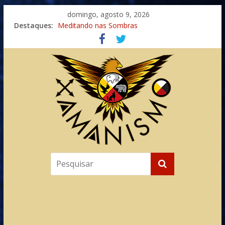
domingo, agosto 9, 2026
Destaques:
Meditando nas Sombras
Autosuficiência: A Jornada do Espírito Ancestral
Xamanismo Universal
Totens – Caminho Espiritual – Crescimento
Imaginação na Cura