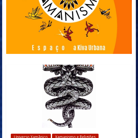
Universo Xamânico
Xamanismo e Religiões