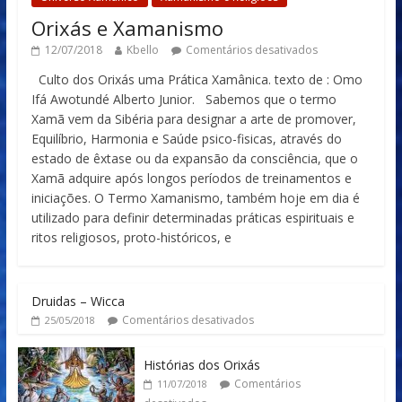
Orixás e Xamanismo
12/07/2018
Kbello
Comentários desativados
Culto dos Orixás uma Prática Xamânica. texto de : Omo
Ifá Awotundé Alberto Junior. Sabemos que o termo
Xamã vem da Sibéria para designar a arte de promover,
Equilíbrio, Harmonia e Saúde psico-fisicas, através do
estado de êxtase ou da expansão da consciência, que o
Xamã adquire após longos períodos de treinamentos e
iniciações. O Termo Xamanismo, também hoje em dia é
utilizado para definir determinadas práticas espirituais e
ritos religiosos, proto-históricos, e
Druidas – Wicca
Comentários desativados
25/05/2018
Histórias dos Orixás
Comentários
11/07/2018