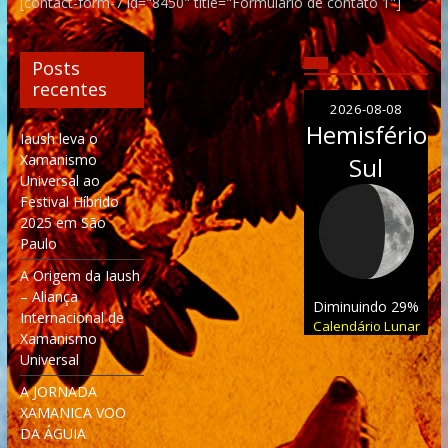
[contact-form-7 id="8450" title="Formulário de contato 1"]
Posts
recentes
2026-08-08
Hemisfério
Iaush leva o
Xamanismo
Sul
Universal ao
Festival Híbrido
2025 em São
Paulo
A Origem da Iaush
– Aliança
Diminuindo 29%
Internacional de
Calendário Lunar
Xamanismo
Universal
A JORNADA
XAMANICA VOO
DA ÁGUIA