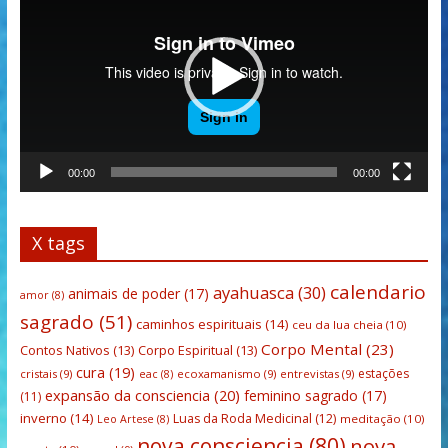
vídeo
00:00
00:00
X tags
calendario
ayahuasca
(30)
animais de poder
(17)
amor
(8)
sagrado
(51)
caminhos espirituais
(14)
ceu da lua cheia
(10)
Corpo Mental
(23)
Contos Nativos
(13)
Corpo Espiritual
(13)
cura
(19)
estações
cristais
(9)
ecoxamanismo
(9)
entrevistas
(9)
eac
(8)
expansão da consciencia
(20)
feminino sagrado
(17)
(11)
inverno
(14)
Luas da Roda Medicinal
(12)
meditação
(10)
Leo Artese
(8)
nova consciencia
(80)
nova