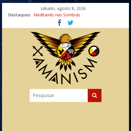
sábado, agosto 8, 2026
Destaques:
Meditando nas Sombras
Autosuficiência: A Jornada do Espírito Ancestral
Xamanismo Universal
Totens – Caminho Espiritual – Crescimento
Imaginação na Cura