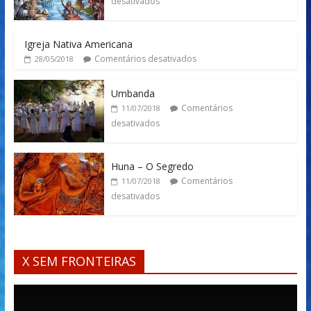
desativados
Igreja Nativa Americana
Comentários desativados
28/05/2018
Umbanda
Comentários
11/07/2018
desativados
Huna – O Segredo
Comentários
11/07/2018
desativados
X SEM FRONTEIRAS
Tocador
de