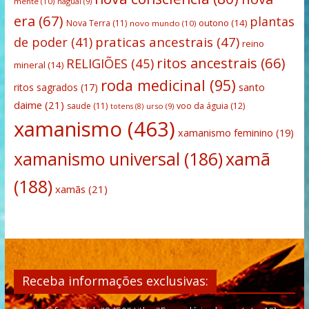
mente
(10)
nagual
(9)
era
(67)
plantas
outono
(14)
Nova Terra
(11)
novo mundo
(10)
praticas ancestrais
(47)
de poder
(41)
reino
ritos ancestrais
(66)
RELIGIÕES
(45)
mineral
(14)
roda medicinal
(95)
santo
ritos sagrados
(17)
daime
(21)
saude
(11)
voo da águia
(12)
urso
(9)
totens
(8)
xamanismo
(463)
xamanismo feminino
(19)
xamanismo universal
(186)
xamã
(188)
xamãs
(21)
Receba informações exclusivas: