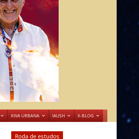
KIVA URBANA
IAUSH
X-BLOG
Roda de estudos