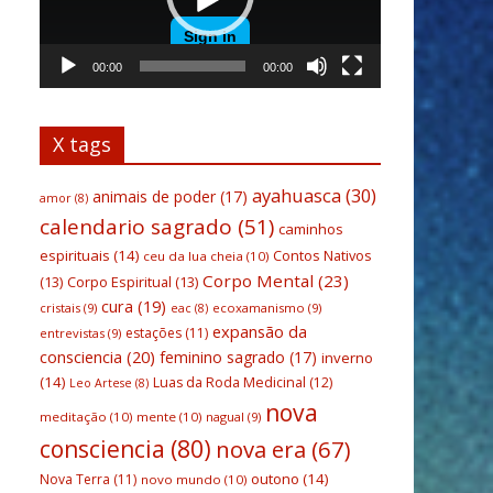
00:00
00:00
X tags
ayahuasca
(30)
animais de poder
(17)
amor
(8)
calendario sagrado
(51)
caminhos
espirituais
(14)
Contos Nativos
ceu da lua cheia
(10)
Corpo Mental
(23)
(13)
Corpo Espiritual
(13)
cura
(19)
cristais
(9)
ecoxamanismo
(9)
eac
(8)
expansão da
estações
(11)
entrevistas
(9)
consciencia
(20)
feminino sagrado
(17)
inverno
(14)
Luas da Roda Medicinal
(12)
Leo Artese
(8)
nova
meditação
(10)
mente
(10)
nagual
(9)
consciencia
(80)
nova era
(67)
outono
(14)
Nova Terra
(11)
novo mundo
(10)