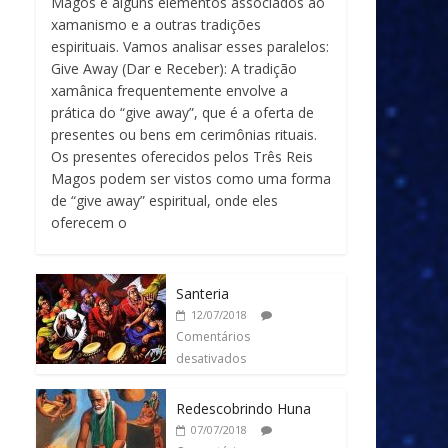
Magos e alguns elementos associados ao
xamanismo e a outras tradições
espirituais. Vamos analisar esses paralelos:
Give Away (Dar e Receber): A tradição
xamânica frequentemente envolve a
prática do “give away”, que é a oferta de
presentes ou bens em cerimônias rituais.
Os presentes oferecidos pelos Três Reis
Magos podem ser vistos como uma forma
de “give away” espiritual, onde eles
oferecem o
Santeria
12/07/2018
Comentários
desativados
Redescobrindo Huna
07/07/2018