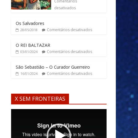
Comentários
desativados
Os Salvadores
Comentários desativados
28/05/2018
O REI BALTAZAR
Comentários desativados
03/01/2024
São Sebastião – O Curador Guerreiro
Comentários desativados
16/01/2024
X SEM FRONTEIRAS
Tocador
de
vídeo