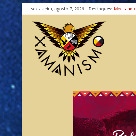
Imaginação
sexta-feira, agosto 7, 2026
Destaques:
Meditando
Autosuficiê
Xamanismo
Totens – C