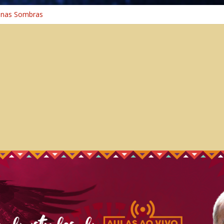
 na Cura
 nas Sombras
ncia: A Jornada do Espírito Ancestral
 Universal
aminho Espiritual – Crescimento