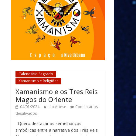
Calendário Sagrado
Xamanismo e Religiões
Xamanismo e os Tres Reis
Magos do Oriente
04/01/2024
Leo Artese
Comentários
desativados
Quero destacar as semelhanças
simbólicas entre a narrativa dos Três Reis