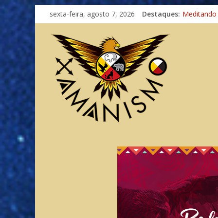
Imaginação
sexta-feira, agosto 7, 2026
Destaques:
Meditando
Autosuficiê
Xamanismo
Totens – C