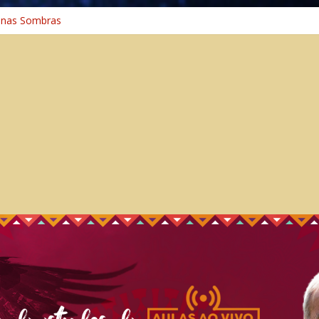
 na Cura
 nas Sombras
ncia: A Jornada do Espírito Ancestral
 Universal
aminho Espiritual – Crescimento