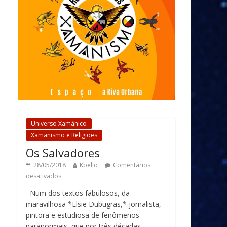
Universo Xamânico
Xamanismo e Religiões
Os Salvadores
28/05/2018
Kbello
Comentários
desativados
Num dos textos fabulosos, da
maravilhosa *Elsie Dubugras,* jornalista,
pintora e estudiosa de fenômenos
paranormais, que por três décadas