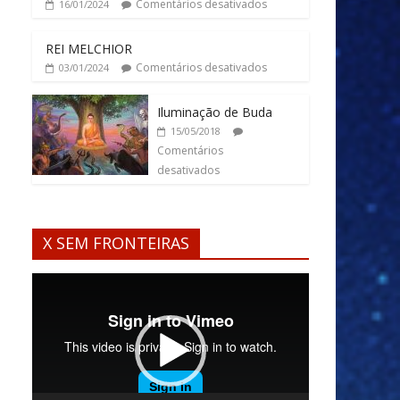
Comentários desativados
16/01/2024
REI MELCHIOR
Comentários desativados
03/01/2024
Iluminação de Buda
15/05/2018
Comentários
desativados
X SEM FRONTEIRAS
Tocador
de
vídeo