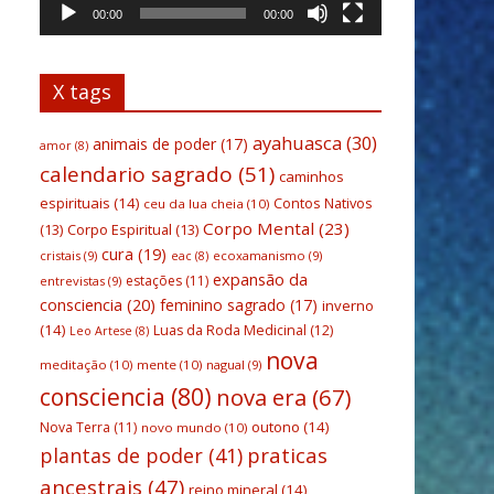
00:00
00:00
X tags
ayahuasca
(30)
animais de poder
(17)
amor
(8)
calendario sagrado
(51)
caminhos
espirituais
(14)
Contos Nativos
ceu da lua cheia
(10)
Corpo Mental
(23)
(13)
Corpo Espiritual
(13)
cura
(19)
cristais
(9)
ecoxamanismo
(9)
eac
(8)
expansão da
estações
(11)
entrevistas
(9)
consciencia
(20)
feminino sagrado
(17)
inverno
(14)
Luas da Roda Medicinal
(12)
Leo Artese
(8)
nova
meditação
(10)
mente
(10)
nagual
(9)
consciencia
(80)
nova era
(67)
outono
(14)
Nova Terra
(11)
novo mundo
(10)
praticas
plantas de poder
(41)
ancestrais
(47)
reino mineral
(14)