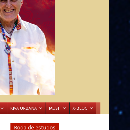
KIVA URBANA
IAUSH
X-BLOG
Roda de estudos