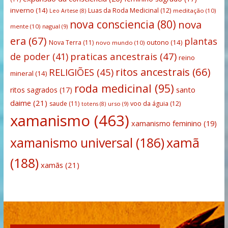
inverno
(14)
Luas da Roda Medicinal
(12)
meditação
(10)
Leo Artese
(8)
nova consciencia
(80)
nova
mente
(10)
nagual
(9)
era
(67)
plantas
outono
(14)
Nova Terra
(11)
novo mundo
(10)
praticas ancestrais
(47)
de poder
(41)
reino
ritos ancestrais
(66)
RELIGIÕES
(45)
mineral
(14)
roda medicinal
(95)
santo
ritos sagrados
(17)
daime
(21)
saude
(11)
voo da águia
(12)
urso
(9)
totens
(8)
xamanismo
(463)
xamanismo feminino
(19)
xamanismo universal
(186)
xamã
(188)
xamãs
(21)