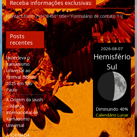
Receba informações exclusivas:
[contact-form-7 id="8450" title="Formulário de contato 1"]
Posts
recentes
2026-08-07
Hemisfério
Iaush leva o
Xamanismo
Sul
Universal ao
Festival Híbrido
2025 em São
Paulo
A Origem da Iaush
– Aliança
Diminuindo 40%
Internacional de
Calendário Lunar
Xamanismo
Universal
A JORNADA