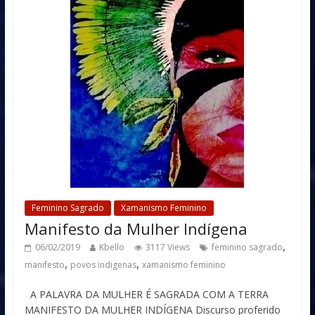
Feminino Sagrado
Xamanismo Feminino
Manifesto da Mulher Indígena
,
06/02/2019
Kbello
3117 Views
feminino sagrado
,
,
manifesto
povos indigenas
xamanismo feminino
A PALAVRA DA MULHER É SAGRADA COM A TERRA
MANIFESTO DA MULHER INDÍGENA Discurso proferido