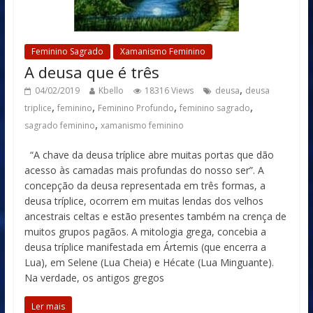
Feminino Sagrado
Xamanismo Feminino
A deusa que é três
,
04/02/2019
Kbello
18316 Views
deusa
deusa
,
,
,
,
triplice
feminino
Feminino Profundo
feminino sagrado
,
sagrado feminino
xamanismo feminino
“A chave da deusa tríplice abre muitas portas que dão
acesso às camadas mais profundas do nosso ser”. A
concepção da deusa representada em três formas, a
deusa tríplice, ocorrem em muitas lendas dos velhos
ancestrais celtas e estão presentes também na crença de
muitos grupos pagãos. A mitologia grega, concebia a
deusa tríplice manifestada em Ártemis (que encerra a
Lua), em Selene (Lua Cheia) e Hécate (Lua Minguante).
Na verdade, os antigos gregos
Ler mais