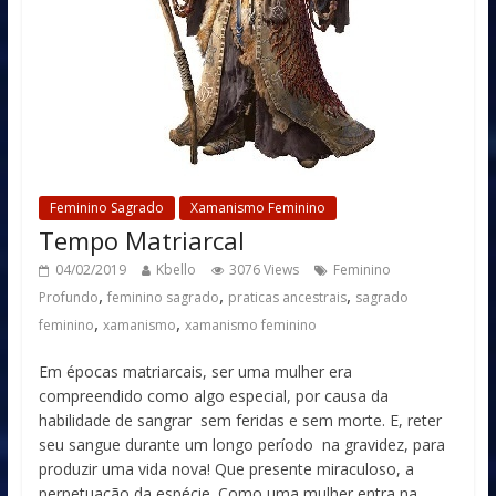
Feminino Sagrado
Xamanismo Feminino
Tempo Matriarcal
04/02/2019
Kbello
3076 Views
Feminino
,
,
,
Profundo
feminino sagrado
praticas ancestrais
sagrado
,
,
feminino
xamanismo
xamanismo feminino
Em épocas matriarcais, ser uma mulher era
compreendido como algo especial, por causa da
habilidade de sangrar sem feridas e sem morte. E, reter
seu sangue durante um longo período na gravidez, para
produzir uma vida nova! Que presente miraculoso, a
perpetuação da espécie. Como uma mulher entra na