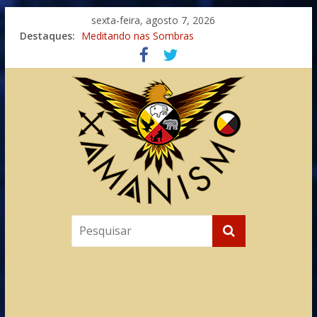
sexta-feira, agosto 7, 2026
Imaginação na Cura
Destaques:
Meditando nas Sombras
Autosuficiência: A Jornada do Espírito Ancestral
Xamanismo Universal
Totens – Caminho Espiritual – Crescimento