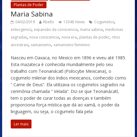
Plantas de Poder
Maria Sabina
,
04/02/2019
Kbello
13348 Views
Cogumelos
,
,
,
enteogenos
expansão da consciencia
maria sabina
medicinas
,
,
,
,
sagradas
nova consciencia
nova era
plantas de poder
ritos
,
,
ancestrais
xamanismo
xamanismo feminino
Nasceu em Oaxaca, no Mexico em 1896 e viveu até 1985.
Esta mazateca é conhecida mundialmente pelo seu
trabalho com Teonanácatl (Psilocybe Mexicana), o
cogumelo milenar dos índios mexicanos, conhecido como
” Carne de Deus”. Ela utilizava os cogumelos sagrados na
cerimônia chamada ” Velada”. Diz-se que Teonanácatl,
tem o poder de curar todas as doenças e também
proporciona força mística que dá ao xamã, o poder da
linguagem, ou seja, o cogumelo fala pela
Ler mais