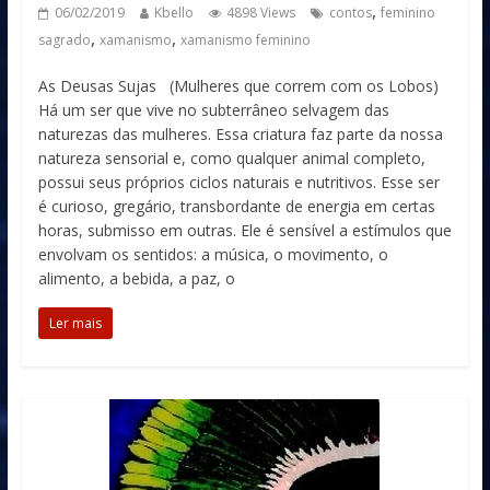
,
06/02/2019
Kbello
4898 Views
contos
feminino
,
,
sagrado
xamanismo
xamanismo feminino
As Deusas Sujas (Mulheres que correm com os Lobos)
Há um ser que vive no subterrâneo selvagem das
naturezas das mulheres. Essa criatura faz parte da nossa
natureza sensorial e, como qualquer animal completo,
possui seus próprios ciclos naturais e nutritivos. Esse ser
é curioso, gregário, transbordante de energia em certas
horas, submisso em outras. Ele é sensível a estímulos que
envolvam os sentidos: a música, o movimento, o
alimento, a bebida, a paz, o
Ler mais