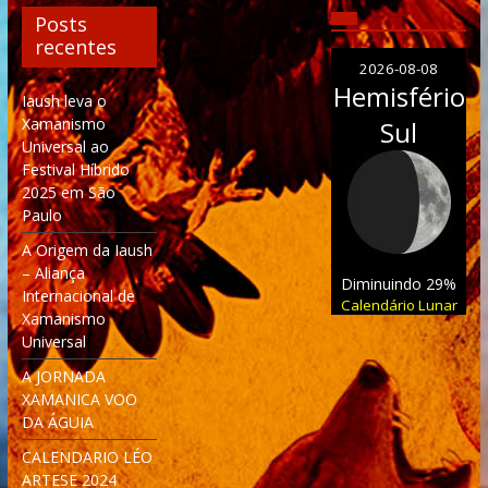
Posts
recentes
2026-08-08
Hemisfério
Iaush leva o
Xamanismo
Sul
Universal ao
Festival Híbrido
2025 em São
Paulo
A Origem da Iaush
– Aliança
Diminuindo 29%
Internacional de
Calendário Lunar
Xamanismo
Universal
A JORNADA
XAMANICA VOO
DA ÁGUIA
CALENDARIO LÉO
ARTESE 2024