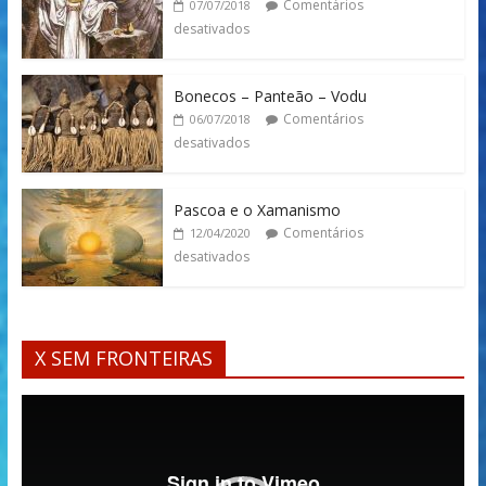
Comentários
07/07/2018
desativados
Bonecos – Panteão – Vodu
Comentários
06/07/2018
desativados
Pascoa e o Xamanismo
Comentários
12/04/2020
desativados
X SEM FRONTEIRAS
Tocador
de
vídeo