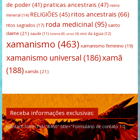
praticas ancestrais
(47)
de poder
(41)
reino
ritos ancestrais
(66)
RELIGIÕES
(45)
mineral
(14)
roda medicinal
(95)
santo
ritos sagrados
(17)
daime
(21)
saude
(11)
voo da águia
(12)
urso
(9)
totens
(8)
xamanismo
(463)
xamanismo feminino
(19)
xamanismo universal
(186)
xamã
(188)
xamãs
(21)
Receba informações exclusivas:
[contact-form-7 id="8450" title="Formulário de contato 1"]