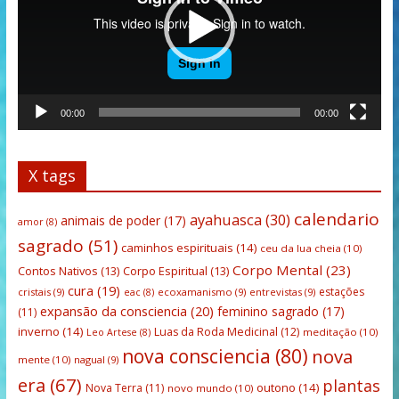
00:00
00:00
X tags
calendario
ayahuasca
(30)
animais de poder
(17)
amor
(8)
sagrado
(51)
caminhos espirituais
(14)
ceu da lua cheia
(10)
Corpo Mental
(23)
Contos Nativos
(13)
Corpo Espiritual
(13)
cura
(19)
estações
cristais
(9)
ecoxamanismo
(9)
entrevistas
(9)
eac
(8)
expansão da consciencia
(20)
feminino sagrado
(17)
(11)
inverno
(14)
Luas da Roda Medicinal
(12)
meditação
(10)
Leo Artese
(8)
nova consciencia
(80)
nova
mente
(10)
nagual
(9)
era
(67)
plantas
outono
(14)
Nova Terra
(11)
novo mundo
(10)