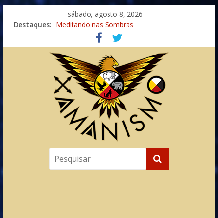
sábado, agosto 8, 2026
Imaginação na Cura
Destaques:
Meditando nas Sombras
Autosuficiência: A Jornada do Espírito Ancestral
Xamanismo Universal
Totens – Caminho Espiritual – Crescimento