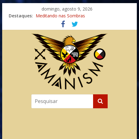
domingo, agosto 9, 2026
Destaques:
Meditando nas Sombras
Autosuficiência: A Jornada do Espírito Ancestral
Xamanismo Universal
Totens – Caminho Espiritual – Crescimento
Imaginação na Cura