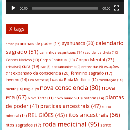
00:00
00:00
X tags
calendario
ayahuasca
(30)
animais de poder
(17)
amor
(8)
sagrado
(51)
caminhos espirituais
(14)
ceu da lua cheia
(10)
Corpo Mental
(23)
Contos Nativos
(13)
Corpo Espiritual
(13)
cura
(19)
estações
cristais
(9)
ecoxamanismo
(9)
entrevistas
(9)
eac
(8)
expansão da consciencia
(20)
feminino sagrado
(17)
(11)
inverno
(14)
Luas da Roda Medicinal
(12)
meditação
(10)
Leo Artese
(8)
nova consciencia
(80)
nova
mente
(10)
nagual
(9)
era
(67)
plantas
outono
(14)
Nova Terra
(11)
novo mundo
(10)
praticas ancestrais
(47)
de poder
(41)
reino
ritos ancestrais
(66)
RELIGIÕES
(45)
mineral
(14)
roda medicinal
(95)
santo
ritos sagrados
(17)