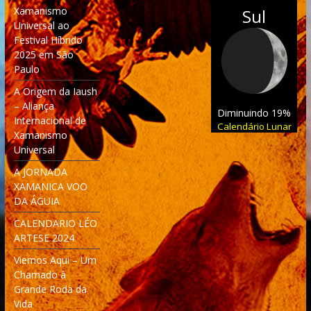
Xamanismo
Sul
Universal ao
Festival Híbrido
2025 em São
Paulo
A Origem da Iaush
– Aliança
Diminuindo 19%
Internacional de
Calendário Lunar
Xamanismo
Universal
A JORNADA
XAMANICA VOO
DA ÁGUIA
CALENDARIO LÉO
ARTESE 2024
Viemos Aqui – Um
Chamado à
Grande Roda da
Vida