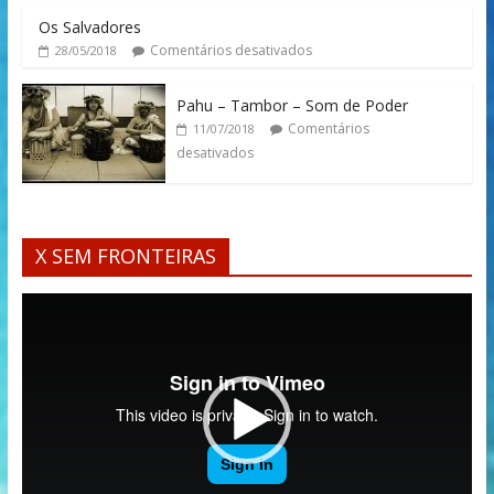
Os Salvadores
Comentários desativados
28/05/2018
Pahu – Tambor – Som de Poder
Comentários
11/07/2018
desativados
X SEM FRONTEIRAS
Tocador
de
vídeo