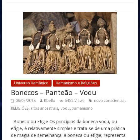
Universo Xamânico
Xamanismo e Religiões
Bonecos – Panteão – Vodu
,
06/07/2018
Kbello
6455 Views
nova consciencia
,
,
,
RELIGIÕES
ritos ancestrais
vodu
xamanismo
Boneco ou Efígie Os princípios da boneca vodu, ou
efígie, é relativamente simples e trata-se de uma prática
de magia de semelhança. a boneca ou efígie, representa