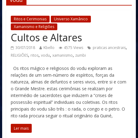
Ritos e Cerimonias
Universo Xamânico
Xamanismo e Religiões
Cultos e Altares
,
30/07/2018
Kbello
4575 Views
praticas ancestrais
,
,
,
,
RELIGIÕES
ritos
vodu
xamanismo
zumbi
Os ritos mágico e religiosos do vodu exploram as
relações de um sem-número de espíritos, forças da
natureza, almas de defuntos e seres vivos, entre si e com
o Grande Mestre. estas cerimônias se realizam por
intermédio de sacerdotes que induzem a “crises de
possessão espiritual” individuais ou coletivas. Os ritos
principais do vodu são três : o rada, o congo e o petro. O
rito rada procura seguir o ritual originário da Guiné,
Ler mais