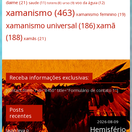
daime
(21)
saude
(11)
voo da águia
(12)
urso
(9)
totens
(8)
xamanismo
(463)
xamanismo feminino
(19)
xamanismo universal
(186)
xamã
(188)
xamãs
(21)
Receba informações exclusivas:
[contact-form-7 id="8450" title="Formulário de contato 1"]
Posts
recentes
2026-08-09
Hemisfério
Iaush leva o