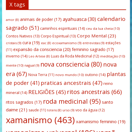
X tags
calendario
ayahuasca
(30)
animais de poder
(17)
amor
(8)
sagrado
(51)
caminhos espirituais
(14)
ceu da lua cheia
(10)
Corpo Mental
(23)
Contos Nativos
(13)
Corpo Espiritual
(13)
cura
(19)
estações
cristais
(9)
ecoxamanismo
(9)
entrevistas
(9)
eac
(8)
expansão da consciencia
(20)
feminino sagrado
(17)
(11)
inverno
(14)
Luas da Roda Medicinal
(12)
meditação
(10)
Leo Artese
(8)
nova consciencia
(80)
nova
mente
(10)
nagual
(9)
era
(67)
plantas
outono
(14)
Nova Terra
(11)
novo mundo
(10)
praticas ancestrais
(47)
de poder
(41)
reino
ritos ancestrais
(66)
RELIGIÕES
(45)
mineral
(14)
roda medicinal
(95)
santo
ritos sagrados
(17)
daime
(21)
saude
(11)
voo da águia
(12)
urso
(9)
totens
(8)
xamanismo
(463)
xamanismo feminino
(19)