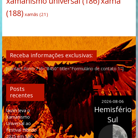
xamanismo universal
(186)
xamã
(188)
xamãs
(21)
Receba informações exclusivas:
[contact-form-7 id="8450" title="Formulário de contato 1"]
Posts
recentes
2026-08-06
Hemisfério
Iaush leva o
Xamanismo
Sul
Universal ao
Festival Híbrido
2025 em São