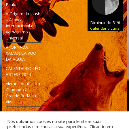
Paulo
A Origem da Iaush
– Aliança
Diminuindo 51%
Internacional de
Calendário Lunar
Xamanismo
Universal
A JORNADA
XAMANICA VOO
DA ÁGUIA
CALENDARIO LÉO
ARTESE 2024
Viemos Aqui – Um
Chamado à
Grande Roda da
Vida
Nós utilizamos cookies no site para lembrar suas
preferencias e melhorar a sua experiência. Clicando em