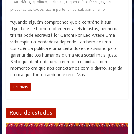
,
,
,
,
apartidário
apolítico
inclusão
respeito às diferenças
sem
,
,
,
preconceito
todos fazem parte
universal
xamanismo
“Quando alguém compreende que é contrário à sua
dignidade de homem obedecer a leis injustas, nenhuma
tirania pode escravizá-lo” Gandhi Por Léo Artese Uma
vida espiritual verdadeira depende também de uma
consciência politica e uma certa dose de ativismo para
garantir direitos humanos e uma vida social mais justa.
Sinto que dentro de uma cerimonia espiritual, num
momento em que nos conectamos com o divino, seja da
crença que for, o caminho é reto. Mas
Ler mais
Roda de estudos