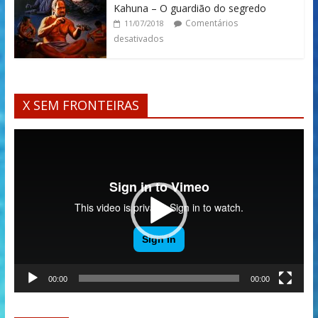
Kahuna – O guardião do segredo
Comentários
11/07/2018
desativados
X SEM FRONTEIRAS
Tocador
de
vídeo
00:00
00:00