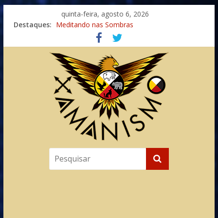
quinta-feira, agosto 6, 2026
Destaques:
Meditando nas Sombras
Autosuficiência: A Jornada do Espírito Ancestral
Xamanismo Universal
Totens – Caminho Espiritual – Crescimento
Imaginação na Cura