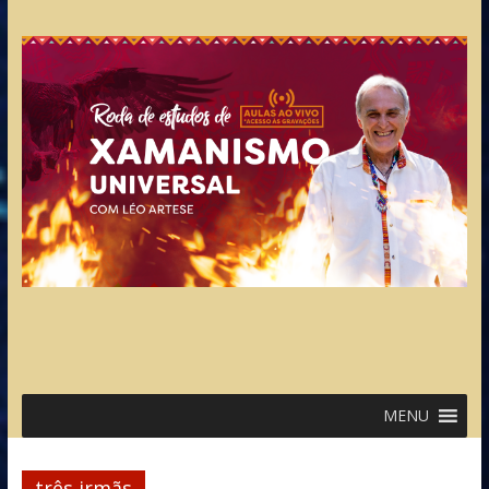
MENU
três irmãs