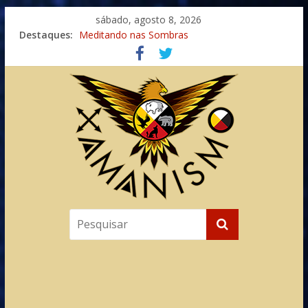
sábado, agosto 8, 2026
Destaques:
Meditando nas Sombras
Autosuficiência: A Jornada do Espírito Ancestral
Xamanismo Universal
Totens – Caminho Espiritual – Crescimento
Imaginação na Cura