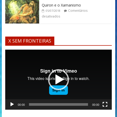
Quiron e o Xamanismo
Comentários
05/07/2018
desativados
X SEM FRONTEIRAS
Tocador
de
vídeo
00:00
00:00