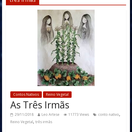
Contos Nativos
Reino Vegetal
As Três Irmãs
,
29/11/2018
Leo Artese
11773 Views
conto nativo
,
Reino Vegetal
três irmãs