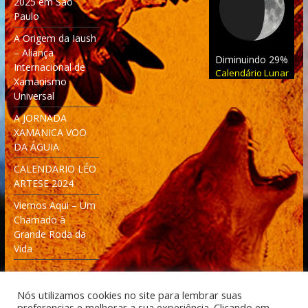
2025 em São
Paulo
A Origem da Iaush
– Aliança
Diminuindo 29%
Internacional de
Calendário Lunar
Xamanismo
Universal
A JORNADA
XAMANICA VOO
DA ÁGUIA
CALENDARIO LÉO
ARTESE 2024
Viemos Aqui – Um
Chamado à
Grande Roda da
Vida
Nós utilizamos cookies no site para lembrar suas
preferencias e melhorar a sua experiência. Clicando em