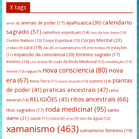
X tags
calendario
ayahuasca
(30)
animais de poder
(17)
amor
(8)
sagrado
(51)
caminhos espirituais
(14)
ceu da lua cheia
(10)
Corpo Mental
(23)
Contos Nativos
(13)
Corpo Espiritual
(13)
cura
(19)
estações
cristais
(9)
ecoxamanismo
(9)
entrevistas
(9)
eac
(8)
expansão da consciencia
(20)
feminino sagrado
(17)
(11)
inverno
(14)
Luas da Roda Medicinal
(12)
meditação
(10)
Leo Artese
(8)
nova consciencia
(80)
nova
mente
(10)
nagual
(9)
era
(67)
plantas
outono
(14)
Nova Terra
(11)
novo mundo
(10)
praticas ancestrais
(47)
de poder
(41)
reino
ritos ancestrais
(66)
RELIGIÕES
(45)
mineral
(14)
roda medicinal
(95)
santo
ritos sagrados
(17)
daime
(21)
saude
(11)
voo da águia
(12)
urso
(9)
totens
(8)
xamanismo
(463)
xamanismo feminino
(19)