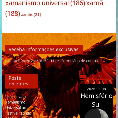
xamanismo universal
(186)
xamã
(188)
xamãs
(21)
Receba informações exclusivas:
[contact-form-7 id="8450" title="Formulário de contato 1"]
Posts
recentes
2026-08-08
Hemisfério
Iaush leva o
Xamanismo
Sul
Universal ao
Festival Híbrido