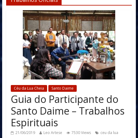
Céu da Lua Cheia
Santo Daime
Guia do Participante do
Santo Daime – Trabalhos
Espirituais
21/06/2019
Leo Artese
7530 Views
ceu da lua