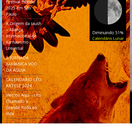
Festival Híbrido
2025 em São
Paulo
A Origem da Iaush
– Aliança
Diminuindo 51%
Internacional de
Calendário Lunar
Xamanismo
Universal
A JORNADA
XAMANICA VOO
DA ÁGUIA
CALENDARIO LÉO
ARTESE 2024
Viemos Aqui – Um
Chamado à
Grande Roda da
Vida