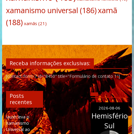
xamanismo universal
(186)
xamã
(188)
xamãs
(21)
Receba informações exclusivas:
[contact-form-7 id="8450" title="Formulário de contato 1"]
Posts
recentes
2026-08-06
Hemisfério
Iaush leva o
Xamanismo
Sul
Universal ao