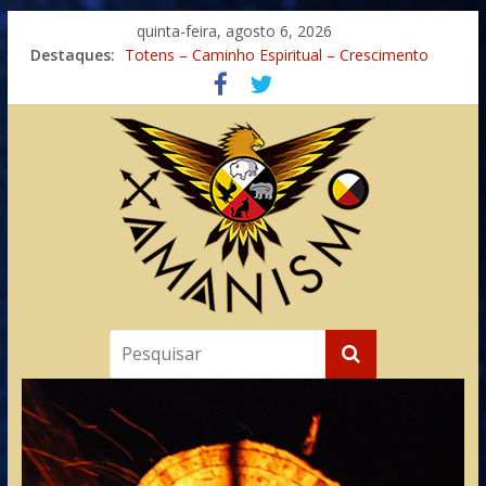
quinta-feira, agosto 6, 2026
Destaques:
Totens – Caminho Espiritual – Crescimento
Imaginação na Cura
Meditando nas Sombras
Autosuficiência: A Jornada do Espírito Ancestral
Xamanismo Universal