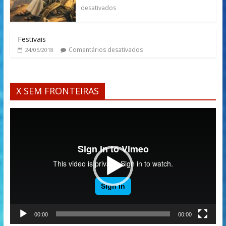
desativados
Festivais
Comentários desativados
24/05/2018
X SEM FRONTEIRAS
Tocador
de
vídeo
00:00
00:00