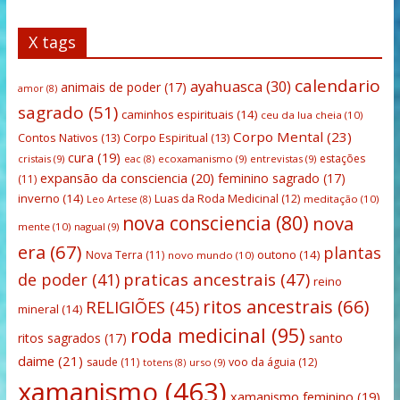
X tags
calendario
ayahuasca
(30)
animais de poder
(17)
amor
(8)
sagrado
(51)
caminhos espirituais
(14)
ceu da lua cheia
(10)
Corpo Mental
(23)
Contos Nativos
(13)
Corpo Espiritual
(13)
cura
(19)
estações
cristais
(9)
ecoxamanismo
(9)
entrevistas
(9)
eac
(8)
expansão da consciencia
(20)
feminino sagrado
(17)
(11)
inverno
(14)
Luas da Roda Medicinal
(12)
meditação
(10)
Leo Artese
(8)
nova consciencia
(80)
nova
mente
(10)
nagual
(9)
era
(67)
plantas
outono
(14)
Nova Terra
(11)
novo mundo
(10)
praticas ancestrais
(47)
de poder
(41)
reino
ritos ancestrais
(66)
RELIGIÕES
(45)
mineral
(14)
roda medicinal
(95)
santo
ritos sagrados
(17)
daime
(21)
saude
(11)
voo da águia
(12)
urso
(9)
totens
(8)
xamanismo
(463)
xamanismo feminino
(19)