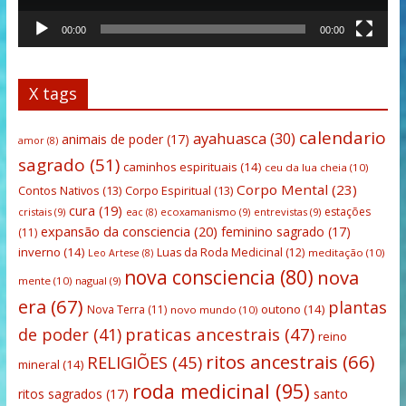
00:00
00:00
X tags
calendario
ayahuasca
(30)
animais de poder
(17)
amor
(8)
sagrado
(51)
caminhos espirituais
(14)
ceu da lua cheia
(10)
Corpo Mental
(23)
Contos Nativos
(13)
Corpo Espiritual
(13)
cura
(19)
estações
cristais
(9)
ecoxamanismo
(9)
entrevistas
(9)
eac
(8)
expansão da consciencia
(20)
feminino sagrado
(17)
(11)
inverno
(14)
Luas da Roda Medicinal
(12)
meditação
(10)
Leo Artese
(8)
nova consciencia
(80)
nova
mente
(10)
nagual
(9)
era
(67)
plantas
outono
(14)
Nova Terra
(11)
novo mundo
(10)
praticas ancestrais
(47)
de poder
(41)
reino
ritos ancestrais
(66)
RELIGIÕES
(45)
mineral
(14)
roda medicinal
(95)
santo
ritos sagrados
(17)