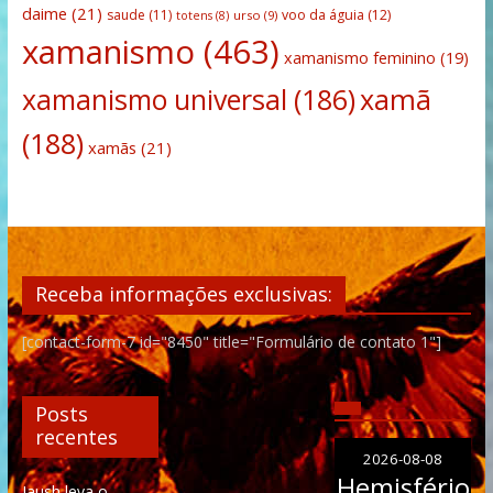
daime
(21)
saude
(11)
voo da águia
(12)
urso
(9)
totens
(8)
xamanismo
(463)
xamanismo feminino
(19)
xamanismo universal
(186)
xamã
(188)
xamãs
(21)
Receba informações exclusivas:
[contact-form-7 id="8450" title="Formulário de contato 1"]
Posts
recentes
2026-08-08
Hemisfério
Iaush leva o