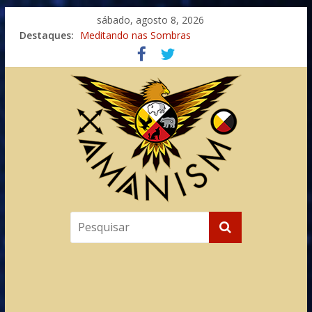
sábado, agosto 8, 2026
Destaques:
Meditando nas Sombras
Autosuficiência: A Jornada do Espírito Ancestral
Xamanismo Universal
Totens – Caminho Espiritual – Crescimento
Imaginação na Cura