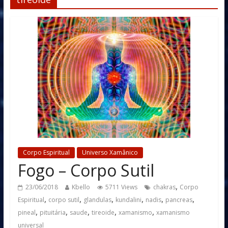
Corpo Espiritual
Universo Xamânico
Fogo – Corpo Sutil
,
23/06/2018
Kbello
5711 Views
chakras
Corpo
,
,
,
,
,
,
Espiritual
corpo sutil
glandulas
kundalini
nadis
pancreas
,
,
,
,
,
pineal
pituitária
saude
tireoide
xamanismo
xamanismo
universal