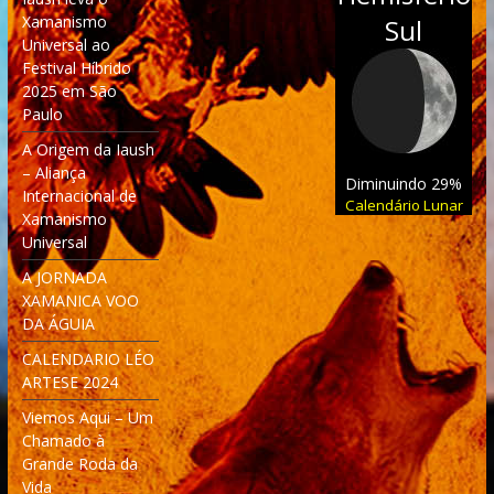
Xamanismo
Sul
Universal ao
Festival Híbrido
2025 em São
Paulo
A Origem da Iaush
– Aliança
Diminuindo 29%
Internacional de
Calendário Lunar
Xamanismo
Universal
A JORNADA
XAMANICA VOO
DA ÁGUIA
CALENDARIO LÉO
ARTESE 2024
Viemos Aqui – Um
Chamado à
Grande Roda da
Vida