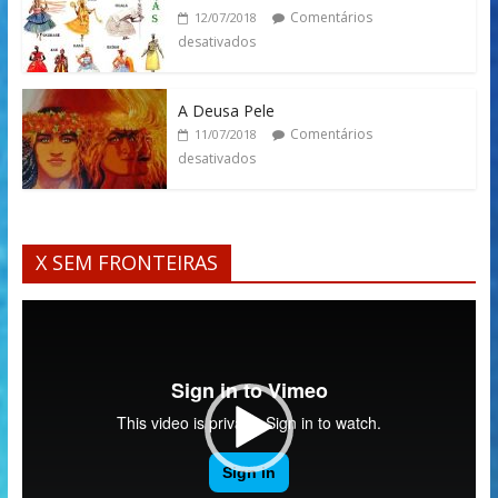
Comentários
12/07/2018
desativados
A Deusa Pele
Comentários
11/07/2018
desativados
X SEM FRONTEIRAS
Tocador
de
vídeo