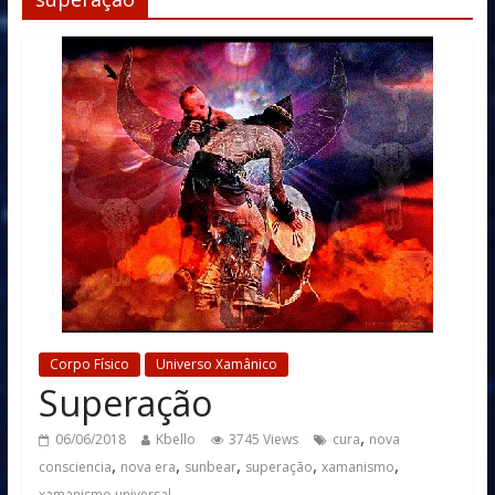
Corpo Físico
Universo Xamânico
Superação
,
06/06/2018
Kbello
3745 Views
cura
nova
,
,
,
,
,
consciencia
nova era
sunbear
superação
xamanismo
xamanismo universal