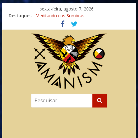
sexta-feira, agosto 7, 2026
Destaques:
Meditando nas Sombras
Autosuficiência: A Jornada do Espírito Ancestral
Xamanismo Universal
Totens – Caminho Espiritual – Crescimento
Imaginação na Cura