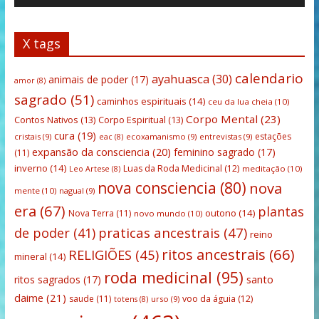
X tags
calendario
ayahuasca
(30)
animais de poder
(17)
amor
(8)
sagrado
(51)
caminhos espirituais
(14)
ceu da lua cheia
(10)
Corpo Mental
(23)
Contos Nativos
(13)
Corpo Espiritual
(13)
cura
(19)
estações
cristais
(9)
ecoxamanismo
(9)
entrevistas
(9)
eac
(8)
expansão da consciencia
(20)
feminino sagrado
(17)
(11)
inverno
(14)
Luas da Roda Medicinal
(12)
meditação
(10)
Leo Artese
(8)
nova consciencia
(80)
nova
mente
(10)
nagual
(9)
era
(67)
plantas
outono
(14)
Nova Terra
(11)
novo mundo
(10)
praticas ancestrais
(47)
de poder
(41)
reino
ritos ancestrais
(66)
RELIGIÕES
(45)
mineral
(14)
roda medicinal
(95)
santo
ritos sagrados
(17)
daime
(21)
saude
(11)
voo da águia
(12)
urso
(9)
totens
(8)