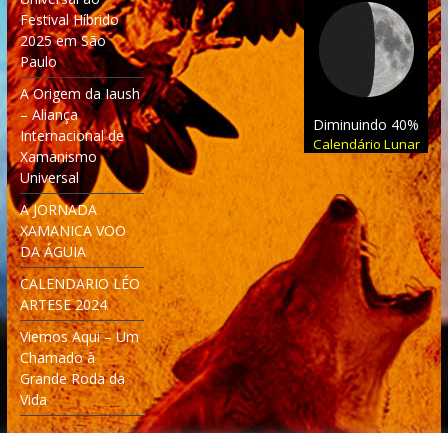
Festival Híbrido
2025 em São
Paulo
A Origem da Iaush
– Aliança
Diminuindo 40%
Internacional de
Calendário Lunar
Xamanismo
Universal
A JORNADA
XAMANICA VOO
DA ÁGUIA
CALENDARIO LÉO
ARTESE 2024
Viemos Aqui – Um
Chamado à
Grande Roda da
Vida