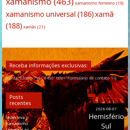
xamanismo
(463)
xamanismo feminino
(19)
xamanismo universal
(186)
xamã
(188)
xamãs
(21)
Receba informações exclusivas:
[contact-form-7 id="8450" title="Formulário de contato 1"]
Posts
recentes
2026-08-07
Hemisfério
Iaush leva o
Xamanismo
Sul
Universal ao