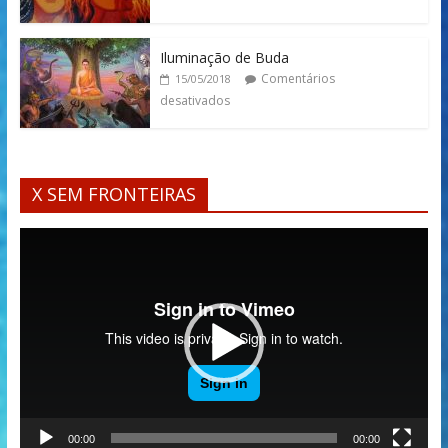
Iluminação de Buda
Comentários
15/05/2018
desativados
X SEM FRONTEIRAS
Tocador
de
vídeo
00:00
00:00