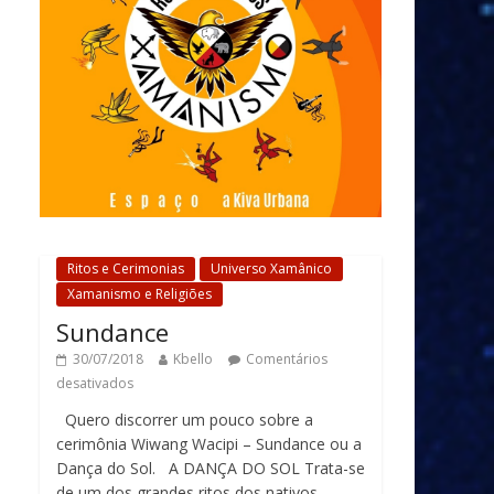
Ritos e Cerimonias
Universo Xamânico
Xamanismo e Religiões
Sundance
30/07/2018
Kbello
Comentários
desativados
Quero discorrer um pouco sobre a
cerimônia Wiwang Wacipi – Sundance ou a
Dança do Sol. A DANÇA DO SOL Trata-se
de um dos grandes ritos dos nativos