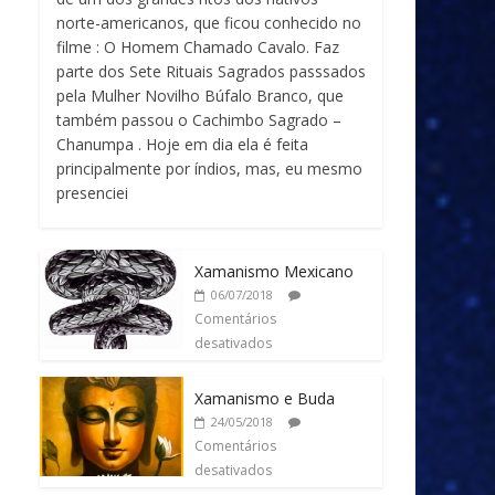
norte-americanos, que ficou conhecido no
filme : O Homem Chamado Cavalo. Faz
parte dos Sete Rituais Sagrados passsados
pela Mulher Novilho Búfalo Branco, que
também passou o Cachimbo Sagrado –
Chanumpa . Hoje em dia ela é feita
principalmente por índios, mas, eu mesmo
presenciei
Xamanismo Mexicano
06/07/2018
Comentários
desativados
Xamanismo e Buda
24/05/2018
Comentários
desativados