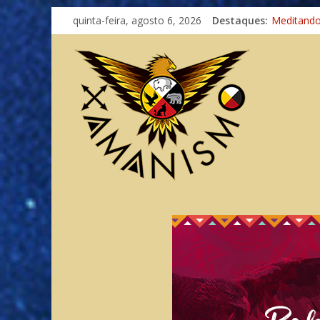
Imaginaçã
quinta-feira, agosto 6, 2026
Destaques:
Meditand
Autosufici
Xamanismo
Totens – 