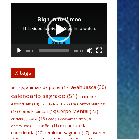
Tocador
de
vídeo
00:00
00:00
X tags
ayahuasca
(30)
animais de poder
(17)
amor
(8)
calendario sagrado
(51)
caminhos
espirituais
(14)
Contos Nativos
ceu da lua cheia
(10)
Corpo Mental
(23)
(13)
Corpo Espiritual
(13)
cura
(19)
cristais
(9)
ecoxamanismo
(9)
eac
(8)
expansão da
estações
(11)
entrevistas
(9)
consciencia
(20)
feminino sagrado
(17)
inverno