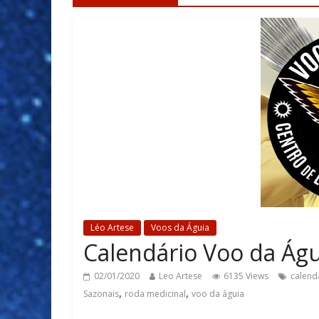
Léo Artese
Voos da Águia
Calendário Voo da Águ
02/01/2020
Leo Artese
6135 Views
calend
,
,
Sazonais
roda medicinal
voo da águia