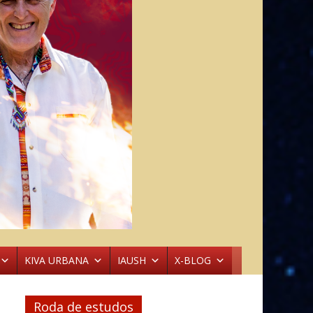
KIVA URBANA
IAUSH
X-BLOG
Roda de estudos