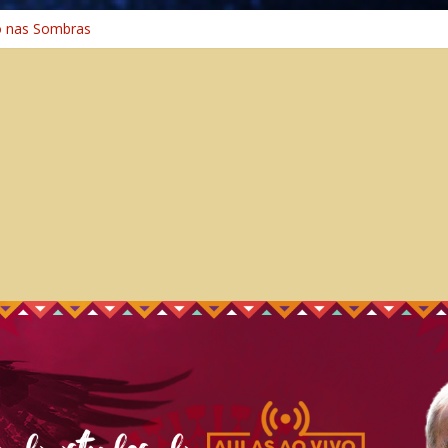
o na Cura
o nas Sombras
ência: A Jornada do Espírito Ancestral
 Universal
Caminho Espiritual – Crescimento