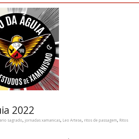
ia 2022
,
,
,
,
ario sagrado
jornadas xamanicas
Leo Artese
ritos de passagem
Ritos