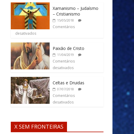
Xamanismo – Judaísmo
– Cristianismo
15/05/2018
Comentários
desativados
Paixão de Cristo
11/04/2019
Comentários
desativados
Celtas e Druidas
07/07/2018
Comentários
desativados
X SEM FRONTEIRAS