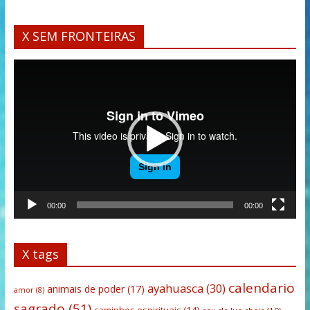
X SEM FRONTEIRAS
Tocador
de
vídeo
00:00
00:00
X tags
calendario
ayahuasca
(30)
animais de poder
(17)
amor
(8)
sagrado
(51)