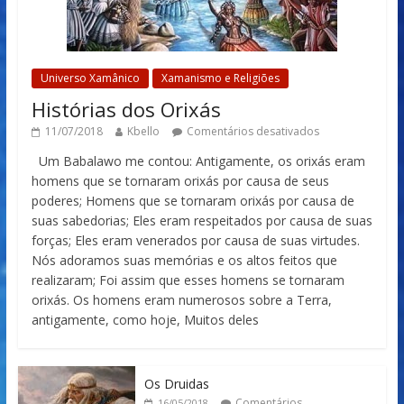
Universo Xamânico
Xamanismo e Religiões
Histórias dos Orixás
11/07/2018
Kbello
Comentários desativados
Um Babalawo me contou: Antigamente, os orixás eram
homens que se tornaram orixás por causa de seus
poderes; Homens que se tornaram orixás por causa de
suas sabedorias; Eles eram respeitados por causa de suas
forças; Eles eram venerados por causa de suas virtudes.
Nós adoramos suas memórias e os altos feitos que
realizaram; Foi assim que esses homens se tornaram
orixás. Os homens eram numerosos sobre a Terra,
antigamente, como hoje, Muitos deles
Os Druidas
Comentários
16/05/2018