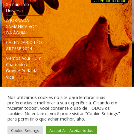
Calendário Lunar
Xamanismo
Universal
A JORNADA
XAMANICA VOO
DA ÁGUIA
CALENDARIO LÉO
ARTESE 2024
Viemos Aqui – Um
Chamado à
Grande Roda da
Vida
Nós utilizamos cookies no site para lembrar suas
preferencias e melhorar a sua experiência. Clicando em
“Aceitar todos”, você consente o uso de TODOS os
cookies. No entanto, você pode visitar "Cookie Settings"
Desenvolvido: Moleculas4D - Engenharia Espacial e
para permitir o que achar melhor, aho.
Tecnologia [moleculas4d.com.br]
Cookie Settings
Accept All - Aceitar todos