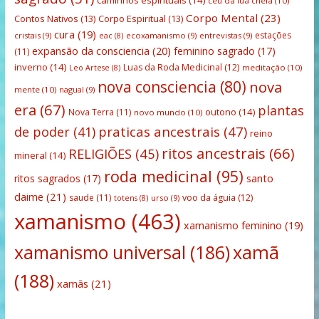
caminhos espirituais
(14)
ceu da lua cheia
(10)
Corpo Mental
(23)
Contos Nativos
(13)
Corpo Espiritual
(13)
cura
(19)
estações
cristais
(9)
ecoxamanismo
(9)
entrevistas
(9)
eac
(8)
expansão da consciencia
(20)
feminino sagrado
(17)
(11)
inverno
(14)
Luas da Roda Medicinal
(12)
meditação
(10)
Leo Artese
(8)
nova consciencia
(80)
nova
mente
(10)
nagual
(9)
era
(67)
plantas
outono
(14)
Nova Terra
(11)
novo mundo
(10)
praticas ancestrais
(47)
de poder
(41)
reino
ritos ancestrais
(66)
RELIGIÕES
(45)
mineral
(14)
roda medicinal
(95)
santo
ritos sagrados
(17)
daime
(21)
saude
(11)
voo da águia
(12)
urso
(9)
totens
(8)
xamanismo
(463)
xamanismo feminino
(19)
xamanismo universal
(186)
xamã
(188)
xamãs
(21)