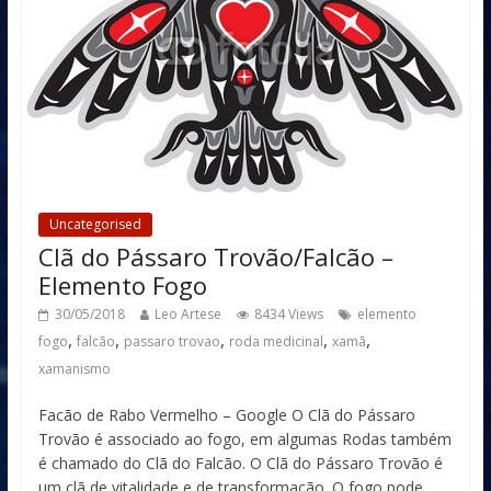
Uncategorised
Clã do Pássaro Trovão/Falcão –
Elemento Fogo
30/05/2018
Leo Artese
8434 Views
elemento
,
,
,
,
,
fogo
falcão
passaro trovao
roda medicinal
xamã
xamanismo
Facão de Rabo Vermelho – Google O Clã do Pássaro
Trovão é associado ao fogo, em algumas Rodas também
é chamado do Clã do Falcão. O Clã do Pássaro Trovão é
um clã de vitalidade e de transformação. O fogo pode