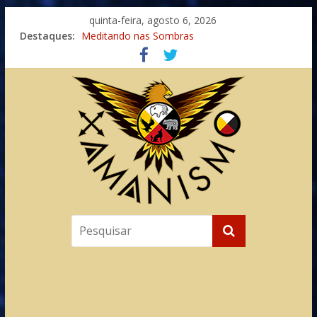
quinta-feira, agosto 6, 2026
Destaques:
Meditando nas Sombras
Autosuficiência: A Jornada do Espírito Ancestral
Xamanismo Universal
Totens – Caminho Espiritual – Crescimento
Imaginação na Cura