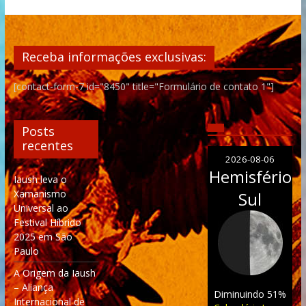
Receba informações exclusivas:
[contact-form-7 id="8450" title="Formulário de contato 1"]
Posts
recentes
2026-08-06
Hemisfério
Iaush leva o
Xamanismo
Sul
Universal ao
Festival Híbrido
2025 em São
Paulo
A Origem da Iaush
– Aliança
Diminuindo 51%
Internacional de