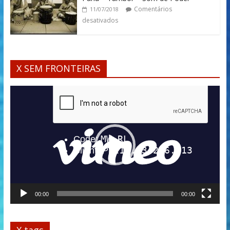
Comentários
11/07/2018
desativados
X SEM FRONTEIRAS
Tocador
de
vídeo
00:00
00:00