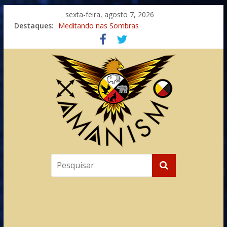
sexta-feira, agosto 7, 2026
Imaginação na Cura
Destaques:
Meditando nas Sombras
Autosuficiência: A Jornada do Espírito Ancestral
Xamanismo Universal
Totens – Caminho Espiritual – Crescimento