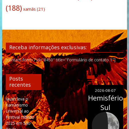
(188)
xamãs
(21)
Receba informações exclusivas:
[contact-form-7 id="8450" title="Formulário de contato 1"]
Posts
recentes
2026-08-07
Hemisfério
Iaush leva o
Xamanismo
Sul
Universal ao
Festival Híbrido
2025 em São