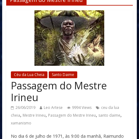
Céu da Lua Cheia
Santo Daime
Passagem do Mestre
Irineu
26/06/2019
Leo Artese
9994 Views
ceu da lua
,
,
,
,
cheia
Mestre Irineu
Passagem do Mestre Irineu
santo daime
xamanismo
No dia 6 de julho de 1971, às 9:00 da manhã, Raimundo