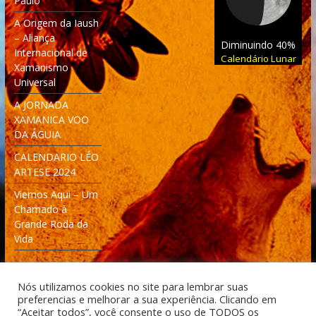
Paulo
A Origem da Iaush
– Aliança
Diminuindo 40%
Internacional de
Calendário Lunar
Xamanismo
Universal
A JORNADA
XAMANICA VOO
DA ÁGUIA
CALENDARIO LÉO
ARTESE 2024
Viemos Aqui – Um
Chamado à
Grande Roda da
Vida
Nós utilizamos cookies no site para lembrar suas
preferencias e melhorar a sua experiência. Clicando em
“Aceitar todos”, você consente o uso de TODOS os