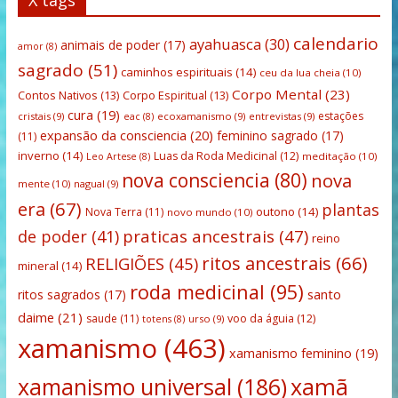
X tags
calendario
ayahuasca
(30)
animais de poder
(17)
amor
(8)
sagrado
(51)
caminhos espirituais
(14)
ceu da lua cheia
(10)
Corpo Mental
(23)
Contos Nativos
(13)
Corpo Espiritual
(13)
cura
(19)
estações
cristais
(9)
ecoxamanismo
(9)
entrevistas
(9)
eac
(8)
expansão da consciencia
(20)
feminino sagrado
(17)
(11)
inverno
(14)
Luas da Roda Medicinal
(12)
meditação
(10)
Leo Artese
(8)
nova consciencia
(80)
nova
mente
(10)
nagual
(9)
era
(67)
plantas
outono
(14)
Nova Terra
(11)
novo mundo
(10)
praticas ancestrais
(47)
de poder
(41)
reino
ritos ancestrais
(66)
RELIGIÕES
(45)
mineral
(14)
roda medicinal
(95)
santo
ritos sagrados
(17)
daime
(21)
saude
(11)
voo da águia
(12)
urso
(9)
totens
(8)
xamanismo
(463)
xamanismo feminino
(19)
xamanismo universal
(186)
xamã