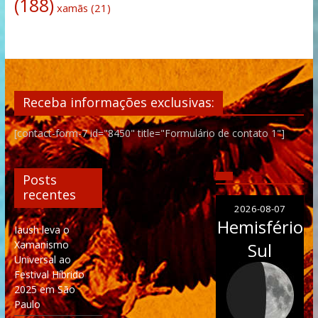
(188)
xamãs
(21)
Receba informações exclusivas:
[contact-form-7 id="8450" title="Formulário de contato 1"]
Posts
recentes
2026-08-07
Hemisfério
Iaush leva o
Xamanismo
Sul
Universal ao
Festival Híbrido
2025 em São
Paulo