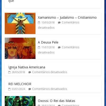
que
Xamanismo – Judaísmo – Cristianismo
Comentários
15/05/2018
desativados
A Deusa Pele
Comentários
11/07/2018
desativados
Igreja Nativa Americana
Comentários desativados
28/05/2018
REI MELCHIOR
Comentários desativados
03/01/2024
Oxossi. O Rei das Matas
Comentários
18/01/2024