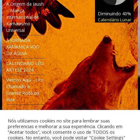
A Origem da Iaush
– Aliança
Diminuindo 40%
Internacional de
Calendário Lunar
Xamanismo
Universal
A JORNADA
XAMANICA VOO
DA ÁGUIA
CALENDARIO LÉO
ARTESE 2024
Viemos Aqui – Um
Chamado à
Grande Roda da
Vida
Nós utilizamos cookies no site para lembrar suas
preferencias e melhorar a sua experiência. Clicando em
“Aceitar todos”, você consente o uso de TODOS os
cookies. No entanto, você pode visitar "Cookie Settings"