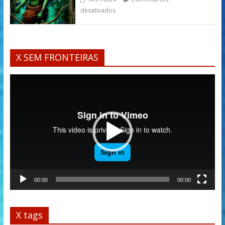
desativados
X SEM FRONTEIRAS
Tocador
de
vídeo
00:00
00:00
X tags