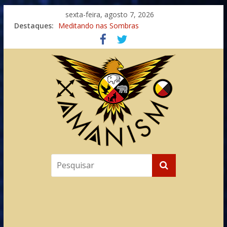
sexta-feira, agosto 7, 2026
Destaques:
Meditando nas Sombras
Autosuficiência: A Jornada do Espírito Ancestral
Xamanismo Universal
Totens – Caminho Espiritual – Crescimento
Imaginação na Cura