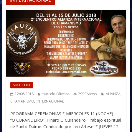
VMX + EBX
,
12/06/2018
marcelo Oliveira
2999 Views
ALIANZA
,
CHAMANISMO
INTERNACIONAL
PROGRAMA CEREMONIAS * MIERCOLES 11 (NOCHE) –
“O CURANDEIRO”. Hinaro O Curandeiro. Trabajo espiritual
de Santo Daime. Conducido por Leo Artese. * JUEVES 12