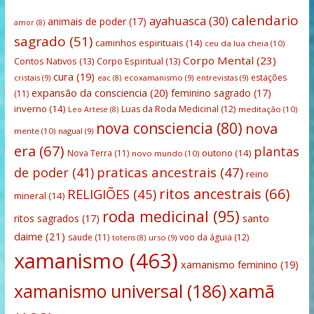
calendario
ayahuasca
(30)
animais de poder
(17)
amor
(8)
sagrado
(51)
caminhos espirituais
(14)
ceu da lua cheia
(10)
Corpo Mental
(23)
Contos Nativos
(13)
Corpo Espiritual
(13)
cura
(19)
estações
cristais
(9)
ecoxamanismo
(9)
entrevistas
(9)
eac
(8)
expansão da consciencia
(20)
feminino sagrado
(17)
(11)
inverno
(14)
Luas da Roda Medicinal
(12)
meditação
(10)
Leo Artese
(8)
nova consciencia
(80)
nova
mente
(10)
nagual
(9)
era
(67)
plantas
outono
(14)
Nova Terra
(11)
novo mundo
(10)
praticas ancestrais
(47)
de poder
(41)
reino
ritos ancestrais
(66)
RELIGIÕES
(45)
mineral
(14)
roda medicinal
(95)
santo
ritos sagrados
(17)
daime
(21)
saude
(11)
voo da águia
(12)
urso
(9)
totens
(8)
xamanismo
(463)
xamanismo feminino
(19)
xamanismo universal
(186)
xamã