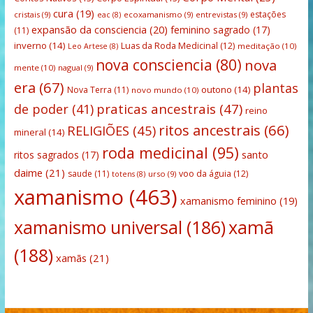
cura
(19)
estações
cristais
(9)
ecoxamanismo
(9)
entrevistas
(9)
eac
(8)
expansão da consciencia
(20)
feminino sagrado
(17)
(11)
inverno
(14)
Luas da Roda Medicinal
(12)
meditação
(10)
Leo Artese
(8)
nova consciencia
(80)
nova
mente
(10)
nagual
(9)
era
(67)
plantas
outono
(14)
Nova Terra
(11)
novo mundo
(10)
praticas ancestrais
(47)
de poder
(41)
reino
ritos ancestrais
(66)
RELIGIÕES
(45)
mineral
(14)
roda medicinal
(95)
santo
ritos sagrados
(17)
daime
(21)
saude
(11)
voo da águia
(12)
urso
(9)
totens
(8)
xamanismo
(463)
xamanismo feminino
(19)
xamanismo universal
(186)
xamã
(188)
xamãs
(21)