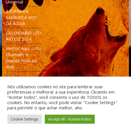
Universal
A JORNADA
XAMANICA VOO
DA ÁGUIA
CALENDARIO LÉO
ARTESE 2024
Viemos Aqui – Um
Chamado à
Grande Roda da
Vida
Nós utilizamos cookies no site para lembrar suas
preferencias e melhorar a sua experiência. Clicando em
“Aceitar todos”, você consente o uso de TODOS os
cookies. No entanto, você pode visitar "Cookie Settings"
Desenvolvido: Moleculas4D - Engenharia Espacial e
para permitir o que achar melhor, aho.
Tecnologia [moleculas4d.com.br]
Cookie Settings
Accept All - Aceitar todos