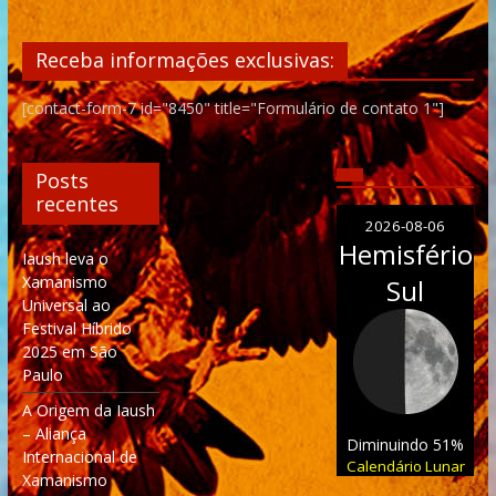
Receba informações exclusivas:
[contact-form-7 id="8450" title="Formulário de contato 1"]
Posts
recentes
2026-08-06
Hemisfério
Iaush leva o
Xamanismo
Sul
Universal ao
Festival Híbrido
2025 em São
Paulo
A Origem da Iaush
– Aliança
Diminuindo 51%
Internacional de
Calendário Lunar
Xamanismo