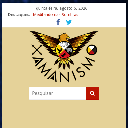
quinta-feira, agosto 6, 2026
Destaques:
Meditando nas Sombras
Autosuficiência: A Jornada do Espírito Ancestral
Xamanismo Universal
Totens – Caminho Espiritual – Crescimento
Imaginação na Cura