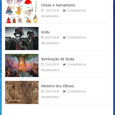
Orixás e Xamanismo
Comentários
12/07/2018
desativados
Vodu
Comentários
05/07/2018
desativados
Iluminação de Buda
Comentários
15/05/2018
desativados
Mistério dos Elêusis
Comentários
05/07/2018
desativados