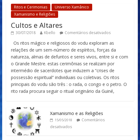
Ritos e Cerimonias
Universo Xamânico
Xamanismo e Religiões
Cultos e Altares
30/07/2018
Kbello
Comentários desativados
Os ritos mágico e religiosos do vodu exploram as
relações de um sem-número de espíritos, forças da
natureza, almas de defuntos e seres vivos, entre si e com
o Grande Mestre. estas cerimônias se realizam por
intermédio de sacerdotes que induzem a “crises de
possessão espiritual” individuais ou coletivas. Os ritos
principais do vodu são três : o rada, o congo e o petro. O
rito rada procura seguir o ritual originário da Guiné,
Xamanismo e as Religiões
Comentários
15/05/2018
desativados