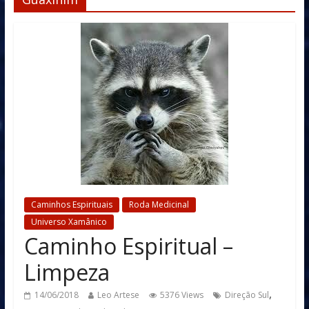
Caminhos Espirituais
Roda Medicinal
Universo Xamânico
Caminho Espiritual –
Limpeza
,
14/06/2018
Leo Artese
5376 Views
Direção Sul