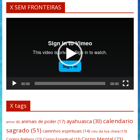
X SEM FRONTEIRAS
Tocador
de
vídeo
00:00
00:00
X tags
calendario
ayahuasca
(30)
animais de poder
(17)
amor
(8)
sagrado
(51)
caminhos espirituais
(14)
ceu da lua cheia
(10)
Corpo Mental
(23)
Contos Nativos
(13)
Corpo Espiritual
(13)