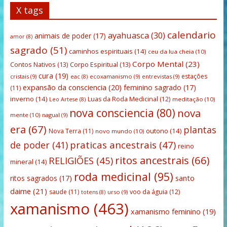
X tags
calendario
ayahuasca
(30)
animais de poder
(17)
amor
(8)
sagrado
(51)
caminhos espirituais
(14)
ceu da lua cheia
(10)
Corpo Mental
(23)
Contos Nativos
(13)
Corpo Espiritual
(13)
cura
(19)
estações
cristais
(9)
ecoxamanismo
(9)
entrevistas
(9)
eac
(8)
expansão da consciencia
(20)
feminino sagrado
(17)
(11)
inverno
(14)
Luas da Roda Medicinal
(12)
meditação
(10)
Leo Artese
(8)
nova consciencia
(80)
nova
mente
(10)
nagual
(9)
era
(67)
plantas
outono
(14)
Nova Terra
(11)
novo mundo
(10)
praticas ancestrais
(47)
de poder
(41)
reino
ritos ancestrais
(66)
RELIGIÕES
(45)
mineral
(14)
roda medicinal
(95)
santo
ritos sagrados
(17)
daime
(21)
saude
(11)
voo da águia
(12)
urso
(9)
totens
(8)
xamanismo
(463)
xamanismo feminino
(19)