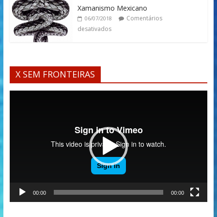
Xamanismo Mexicano
Comentários
06/07/2018
desativados
X SEM FRONTEIRAS
Tocador
de
vídeo
00:00
00:00