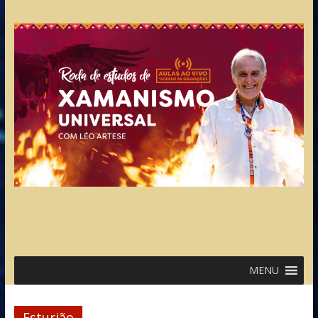
MENU
Esturjão