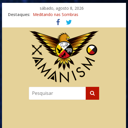
sábado, agosto 8, 2026
Destaques:
Meditando nas Sombras
Autosuficiência: A Jornada do Espírito Ancestral
Xamanismo Universal
Totens – Caminho Espiritual – Crescimento
Imaginação na Cura