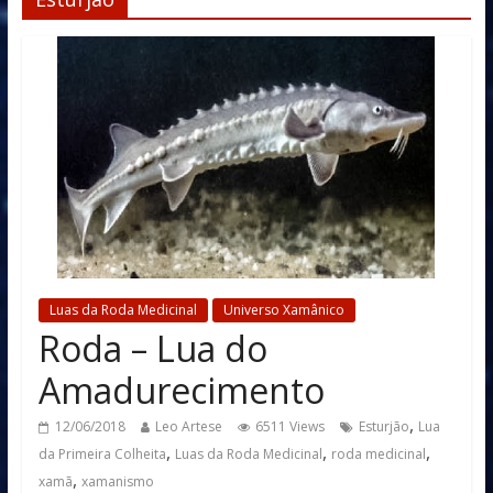
Luas da Roda Medicinal
Universo Xamânico
Roda – Lua do
Amadurecimento
,
12/06/2018
Leo Artese
6511 Views
Esturjão
Lua
,
,
,
da Primeira Colheita
Luas da Roda Medicinal
roda medicinal
,
xamã
xamanismo