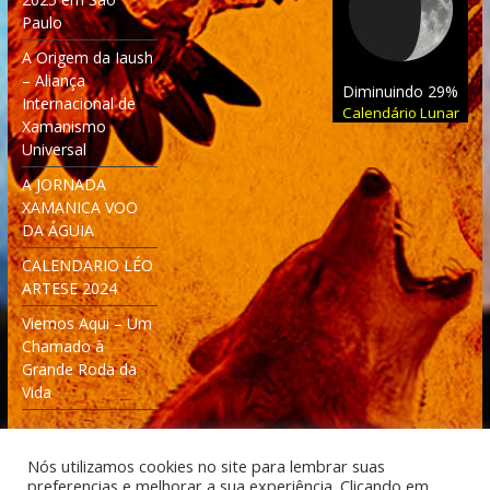
Paulo
A Origem da Iaush
– Aliança
Diminuindo 29%
Internacional de
Calendário Lunar
Xamanismo
Universal
A JORNADA
XAMANICA VOO
DA ÁGUIA
CALENDARIO LÉO
ARTESE 2024
Viemos Aqui – Um
Chamado à
Grande Roda da
Vida
Nós utilizamos cookies no site para lembrar suas
preferencias e melhorar a sua experiência. Clicando em