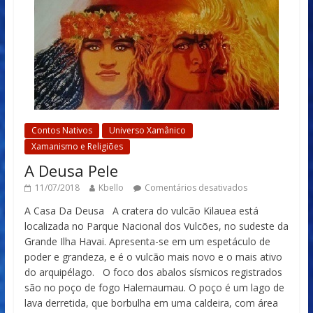
Contos Nativos
Universo Xamânico
Xamanismo e Religiões
A Deusa Pele
11/07/2018
Kbello
Comentários desativados
A Casa Da Deusa A cratera do vulcão Kilauea está
localizada no Parque Nacional dos Vulcões, no sudeste da
Grande Ilha Havai. Apresenta-se em um espetáculo de
poder e grandeza, e é o vulcão mais novo e o mais ativo
do arquipélago. O foco dos abalos sísmicos registrados
são no poço de fogo Halemaumau. O poço é um lago de
lava derretida, que borbulha em uma caldeira, com área