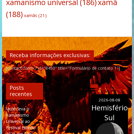
xamanismo universal
(186)
xamã
(188)
xamãs
(21)
Receba informações exclusivas:
[contact-form-7 id="8450" title="Formulário de contato 1"]
Posts
recentes
2026-08-08
Hemisfério
Iaush leva o
Xamanismo
Sul
Universal ao
Festival Híbrido
2025 em São