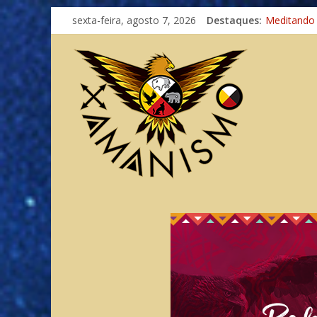
Imaginação
sexta-feira, agosto 7, 2026
Destaques:
Meditando
Autosuficiê
Xamanismo
Totens – C