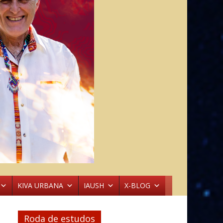
KIVA URBANA
IAUSH
X-BLOG
Roda de estudos