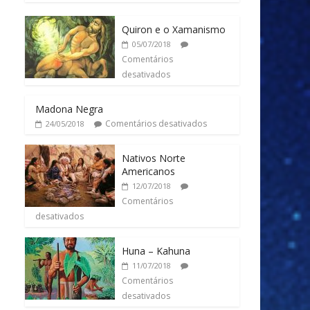
Quiron e o Xamanismo
05/07/2018
Comentários
desativados
Madona Negra
Comentários desativados
24/05/2018
Nativos Norte
Americanos
12/07/2018
Comentários
desativados
Huna – Kahuna
11/07/2018
Comentários
desativados