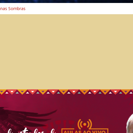
 na Cura
 nas Sombras
ncia: A Jornada do Espírito Ancestral
 Universal
aminho Espiritual – Crescimento