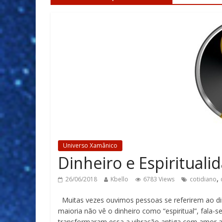
Universo Xamânico
Dinheiro e Espirituali
,
26/06/2018
Kbello
6783 Views
cotidiano
Muitas vezes ouvimos pessoas se referirem ao din
maioria não vê o dinheiro como “espiritual”, fala-
transformaram essa a vibração antiga com amor a 