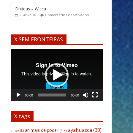
Druidas – Wicca
Comentários desativados
25/05/2018
X SEM FRONTEIRAS
Tocador
de
vídeo
00:00
00:00
X tags
ayahuasca
(30)
animais de poder
(17)
amor
(8)