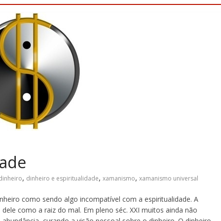
dade
,
,
,
dinheiro
dinheiro e espiritualidade
xamanismo
xamanismo universal
heiro como sendo algo incompatível com a espiritualidade. A
se dele como a raiz do mal. Em pleno séc. XXI muitos ainda não
abundância, curando a visão pessoal sobre o dinheiro. O dinheiro