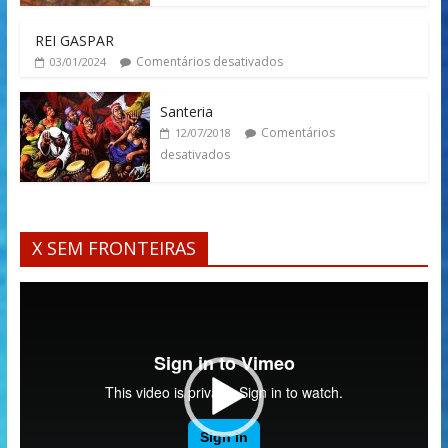
REI GASPAR
Comentários desativados
03/01/2024
Santeria
Comentários
12/07/2018
desativados
X SEM FRONTEIRAS
Tocador
de
vídeo