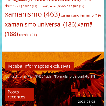
daime
(21)
saude
(11)
voo da águia
(12)
urso
(9)
totens
(8)
xamanismo
(463)
xamanismo feminino
(19)
xamanismo universal
(186)
xamã
(188)
xamãs
(21)
Receba informações exclusivas:
[contact-form-7 id="8450" title="Formulário de contato 1"]
Posts
recentes
2026-08-08