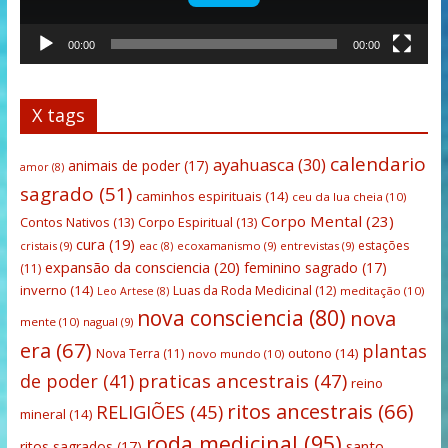
00:00
00:00
X tags
calendario
ayahuasca
(30)
animais de poder
(17)
amor
(8)
sagrado
(51)
caminhos espirituais
(14)
ceu da lua cheia
(10)
Corpo Mental
(23)
Contos Nativos
(13)
Corpo Espiritual
(13)
cura
(19)
estações
cristais
(9)
ecoxamanismo
(9)
entrevistas
(9)
eac
(8)
expansão da consciencia
(20)
feminino sagrado
(17)
(11)
inverno
(14)
Luas da Roda Medicinal
(12)
meditação
(10)
Leo Artese
(8)
nova consciencia
(80)
nova
mente
(10)
nagual
(9)
era
(67)
plantas
outono
(14)
Nova Terra
(11)
novo mundo
(10)
praticas ancestrais
(47)
de poder
(41)
reino
ritos ancestrais
(66)
RELIGIÕES
(45)
mineral
(14)
roda medicinal
(95)
santo
ritos sagrados
(17)