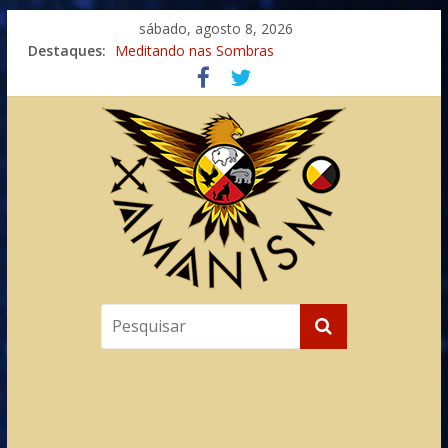
sábado, agosto 8, 2026
Destaques:
Meditando nas Sombras
Autosuficiência: A Jornada do Espírito Ancestral
Xamanismo Universal
Totens – Caminho Espiritual – Crescimento
Imaginação na Cura