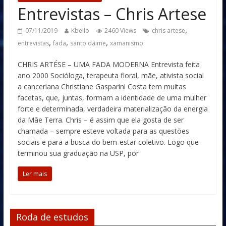
Entrevistas – Chris Artese
,
07/11/2019
Kbello
2460 Views
chris artese
,
,
,
entrevistas
fada
santo daime
xamanismo
CHRIS ARTÉSE – UMA FADA MODERNA Entrevista feita
ano 2000 Socióloga, terapeuta floral, mãe, ativista social
a canceriana Christiane Gasparini Costa tem muitas
facetas, que, juntas, formam a identidade de uma mulher
forte e determinada, verdadeira materialização da energia
da Mãe Terra. Chris – é assim que ela gosta de ser
chamada – sempre esteve voltada para as questões
sociais e para a busca do bem-estar coletivo. Logo que
terminou sua graduação na USP, por
Ler mais
Roda de estudos