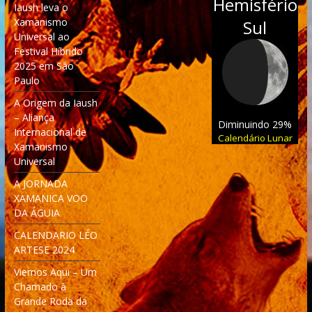
Hemisfério
Iaush leva o
Xamanismo
Sul
Universal ao
Festival Híbrido
2025 em São
Paulo
A Origem da Iaush
– Aliança
Diminuindo 29%
Internacional de
Calendário Lunar
Xamanismo
Universal
A JORNADA
XAMANICA VOO
DA ÁGUIA
CALENDARIO LÉO
ARTESE 2024
Viemos Aqui – Um
Chamado à
Grande Roda da